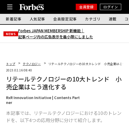
会員登録
ログイン
新着記事
人気記事
会員限定記事
カテゴリ
連載
コ
Forbes JAPAN MEMBERSHIP 新機能｜
NEWS
記事ページ内の広告表示を最小限にしました
トップ
テクノロジー
リテールテクノロジーの10大トレンド 小売企業はこう進
2023.02.16 08:40
リテールテクノロジーの10大トレンド 小
売企業はこう進化する
RxR Innovation Initiative | Contents Part
ner
本記事では、リテールテクノロジーにおける10のトレン
ドを、以下4つの応用分野に分けて紹介します。