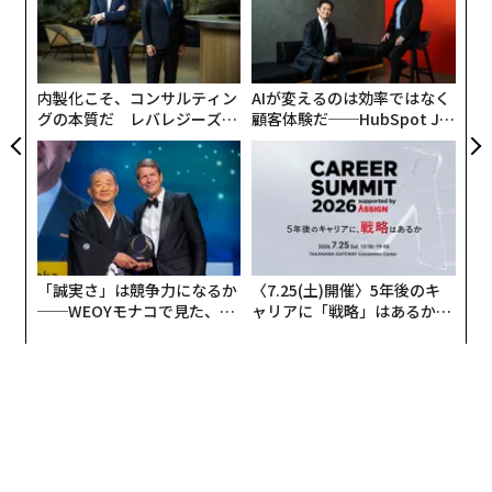
無
〜
防
織
図1. 小売企業によるテクノロジーへの世界的支出（10億
う
米ドル）
T
内製化こそ、コンサルティン
AIが変えるのは効率ではなく
グの本質だ レバレジーズが
顧客体験だ──HubSpot Ja
実践する、次世代ファームの
panが語る「Grow Better」
全貌
な組織のつくり方
「誠実さ」は競争力になるか
〈7.25(土)開催〉5年後のキ
──WEOYモナコで見た、く
ャリアに「戦略」はあるか。
ら寿司の経営哲学
トップエグゼクティブのキャ
リアに触れる1日│CAREER S
UMMIT 2026
出典：Statista／Coresight Research
「リテールテクノロジーにおける10のトレン