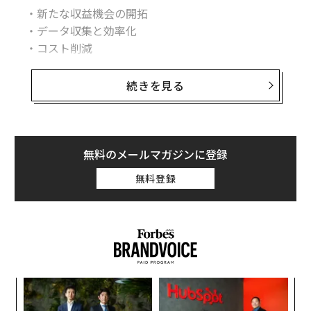
・新たな収益機会の開拓
・データ収集と効率化
・コスト削減
・顧客体験
続きを見る
また、メタバース、ライブストリーミングEコマース、
セルフレジ、返品管理などについても解説していきま
す。
無料のメールマガジンに登録
市場規模とビジネスチャンス
無料登録
世界的にみて、小売企業がテクノロジーに費やす予算
は、一般的に売上高の約8%であり、2023年は前年比微
増の2290億ドルになるとことが予想されます。
Statista社のデータによると、ソフトウェアとサービス
パ
への支出は、2022年には支出全体の90%近くを占め、2
技
025年には91%近くまで増加すると推定されます。