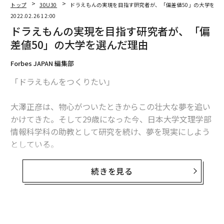
トップ
30U30
ドラえもんの実現を目指す研究者が、「偏差値50」の大学を選
ド」
2022.02.26 12:00
ドラえもんの実現を目指す研究者が、「偏
小売企業のビジネスを強化するテクノロジートレンドの
差値50」の大学を選んだ理由
10のトピックを、4つの分野に分類して図2に示しまし
た。以下、各トレンドの詳細について説明します。
Forbes JAPAN 編集部
図2. 小売業におけるテクノロジートレンド：4つの分野
「ドラえもんをつくりたい」
と10のトピック
大澤正彦は、物心がついたときからこの壮大な夢を追い
かけてきた。そして29歳になった今、日本大学文理学部
情報科学科の助教として研究を続け、夢を現実にしよう
としている。
彼のドラえもんプロジェクト完了の目標は、2044年。慶
続きを見る
應義塾大学理工学部在学中に人工知能コミュニティー
「全脳アーキテクチャ若手の会」を設立した2014年か
ら、30年後に設定している。
無料のメールマガジンに登録