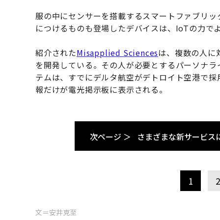
服の中にセンサーを搭載するスマートファブリッ
につけるものも登場したデバイスは、IoTの力で
紹介された
Misapplied Sciences
は、複数の人に
を開発している。その人が必要とするパーソナラ
テムは、すでにデルタ航空がデトロイト空港で採
報だけが電光掲示板に表示される。
次ページ ＞
さまざまな新サービスに
1
文＝安井克至