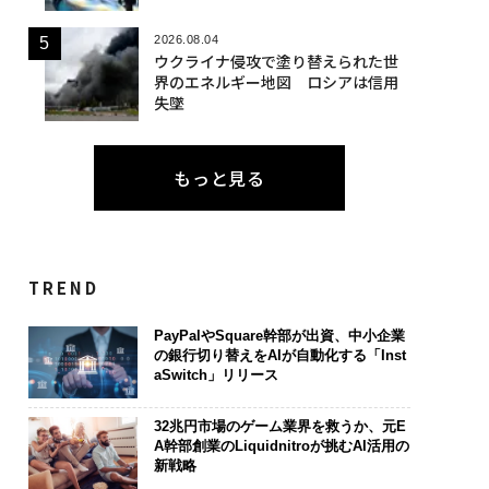
2026.08.04
ウクライナ侵攻で塗り替えられた世
界のエネルギー地図 ロシアは信用
失墜
もっと見る
TREND
PayPalやSquare幹部が出資、中小企業
の銀行切り替えをAIが自動化する「Inst
aSwitch」リリース
32兆円市場のゲーム業界を救うか、元E
A幹部創業のLiquidnitroが挑むAI活用の
新戦略