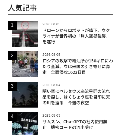
人気記事
2026.08.05
ドローンからロボットが降下、ウク
ライナが世界初の「無人空挺強襲」
を遂行
2026.08.05
ロシアの攻撃で給油所が150キロにわ
たり全滅、ウは米国の引き寄せに奔
走 全面侵攻1623日目
2026.08.04
暗い空にペルセウス座流星群の流れ
星を探し、はくちょう座を目印に天
の川を辿る 今週の夜空
2023.05.03
サムスン、ChatGPTの社内使用禁
止 機密コードの流出受け