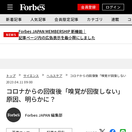
会員登録
ログイン
新着記事
人気記事
会員限定記事
カテゴリ
連載
コ
Forbes JAPAN MEMBERSHIP 新機能｜
NEWS
記事ページ内の広告表示を最小限にしました
トップ
サイエンス
ヘルスケア
コロナからの回復後「嗅覚が回復しない」
2023.04.11 09:00
コロナからの回復後「嗅覚が回復しない」
原因、明らかに？
Forbes JAPAN 編集部