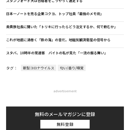
スタンフォード大は合格者をこうやって選定する
日本一ノートを売る企業コクヨ、トップ社員「最強のメモ術」
鳥貴族社長に聞いた「トリキに行ったらどう注文するか、何で飲むか」
これが地底に渦巻く「鉄の海」の音だ。地磁気観測衛星の信号から
スタバ、10時半の常連客 バイトの私が見た「一流の振る舞い」
タグ：
新型コロナウイルス
匂い/香り/嗅覚
advertisement
無料のメールマガジンに登録
無料登録