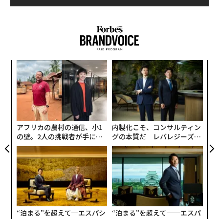
な
術
た
挑
ア
よっ
PA
アフリカの農村の通信、小1
内製化こそ、コンサルティン
の壁。2人の挑戦者が手にし
グの本質だ レバレジーズが
た「次なる武器」
実践する、次世代ファームの
全貌
“泊まる”を超えて─エスパシ
“泊まる”を超えて──エスパ