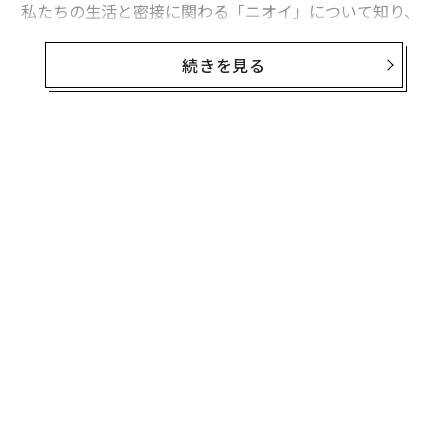
私たちの生活と密接に関わる「ニオイ」について知り、
上手い付き合い方を考える連載「ニオイは悪者か」。第
2回は、ニオイと恋愛の関係性について。東京大学大学
続きを見る
院農学生命科学研究科の東原和成教授に聞いた。
ニオイの好み、なぜ個人差が？
無料のメールマガジンに登録
無料登録
第1回
では、ニオイの役割や、そもそもなぜ人間は体臭
をもつのかを伝えた。では、なぜニオイの好みには個人
差があるのだろう。例えばパートナーの好きなところを
聞かれて、相手のニオイがたまらない、という人がい
る。しかし、そうしたニオイの好みは他の人には到底理
解できないものであったりする。
な
術
た
ある実験がある。20人の男性に一晩Tシャツを着てもら
挑
ア
い、翌日そのTシャツを知らない女性複数人に嗅いでも
よっ
PA