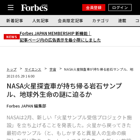
会員登録
ログイン
新着記事
人気記事
会員限定記事
カテゴリ
連載
コ
Forbes JAPAN MEMBERSHIP 新機能｜
NEWS
記事ページ内の広告表示を最小限にしました
トップ
サイエンス
宇宙
NASA火星探査車が持ち帰る岩石サンプル、地球
2023.05.29 16:00
NASA火星探査車が持ち帰る岩石サンプ
ル、地球外生命の謎に迫るか
Forbes JAPAN 編集部
NASAは2月、新しい「火星サンプル受信プロジェクト施
設」を立ち上げることを発表した。火星から戻ってきた
最初のサンプル（と、もしかすると異星人の生命の痕