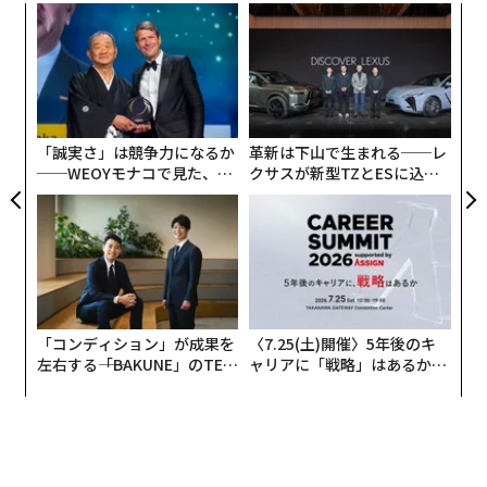
〜
の専門知識で、NASAパーセバランスローバーによって集
織
められた、科学的に説得力のある火星サンプルを受け取
う
〜
るプロジェクトを管理することを楽しみにしている。」
T
金
個
火星サンプルリターン計画 – MSRとして知られるこの試
ェ
「誠実さ」は競争力になるか
革新は下山で生まれる──レ
みは、NASAによれば「これまでに最も複雑なロボット
──WEOYモナコで見た、く
クサスが新型TZとESに込め
宇宙飛行キャンペーンになる見込み」で、サンプルが地
ら寿司の経営哲学
た「DISCOVER」の哲学
球に帰還してから約10年後に開始される予定である。
地球に持ち帰られたサンプルは世界中の研究所で詳細に
化学的・物理的な分析がされ、火星への人類の理解を深
めることになる。火星上で使用されてる機器にはできな
「コンディション」が成果を
〈7.25(土)開催〉5年後のキ
いはずのこともできるようになるのだ。
左右する――「BAKUNE」のTEN
ャリアに「戦略」はあるか。
TIALが支える「挑戦者の明
トップエグゼクティブのキャ
「パーシビアランスローバーの火星での主なミッション
日」
リアに触れる1日│CAREER S
UMMIT 2026
は、「宇宙生物学」。古代の微生物生命の痕跡を含むサ
ンプルのキャッシングである。ローバーは火星の地質と
過去の気候を調査し、人類による火星探査への道を開