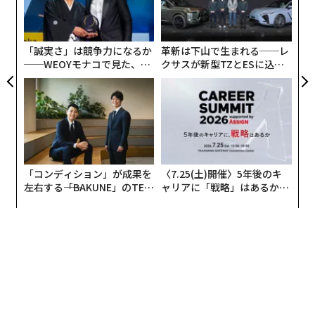
るプロジェクトを管理することを楽しみにしている。」
T
金
個
火星サンプルリターン計画 – MSRとして知られるこの試
ェ
「誠実さ」は競争力になるか
革新は下山で生まれる──レ
みは、NASAによれば「これまでに最も複雑なロボット
──WEOYモナコで見た、く
クサスが新型TZとESに込め
宇宙飛行キャンペーンになる見込み」で、サンプルが地
ら寿司の経営哲学
た「DISCOVER」の哲学
球に帰還してから約10年後に開始される予定である。
地球に持ち帰られたサンプルは世界中の研究所で詳細に
化学的・物理的な分析がされ、火星への人類の理解を深
めることになる。火星上で使用されてる機器にはできな
「コンディション」が成果を
〈7.25(土)開催〉5年後のキ
いはずのこともできるようになるのだ。
左右する――「BAKUNE」のTEN
ャリアに「戦略」はあるか。
TIALが支える「挑戦者の明
トップエグゼクティブのキャ
「パーシビアランスローバーの火星での主なミッション
日」
リアに触れる1日│CAREER S
UMMIT 2026
は、「宇宙生物学」。古代の微生物生命の痕跡を含むサ
ンプルのキャッシングである。ローバーは火星の地質と
過去の気候を調査し、人類による火星探査への道を開
く。火星の岩石とレゴリスを収集し、キャッシュするこ
とが最初のミッションになるだろう。