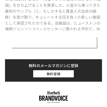
設」を立ち上げることを発表した。火星から戻ってきた
最初のサンプル（と、もしかすると異星人の生命の痕
跡）を受け取り、キュレートする任を負った新しい施設
として承認されたのである。当施設は、ヒューストンの
機関ジョンソンスペースセンターに置かれる予定だ。地
球に戻ってきた火星のサンプルを、世界中の適切な研究
所に、調査のため、安全かつ迅速に発送することが優先
的な任務だ。
テキサス州にあるこの施設の準備は、火星探査車「パー
シビアランスローバー（愛称: Percy、パーシー）」から
無料のメールマガジンに登録
のサンプルが地球に到着すると予想される2033年までに
無料登録
整う手はずだ。
「ジョンソン宇宙センターは、アポロ計画から持ち帰ら
れたサンプルを始めとして、世界で最も大きく、多様な
宇宙関連物質のコレクションを所蔵している」。ジョン
ソン宇宙センター長のVanessa Wyche氏は言う。「我々