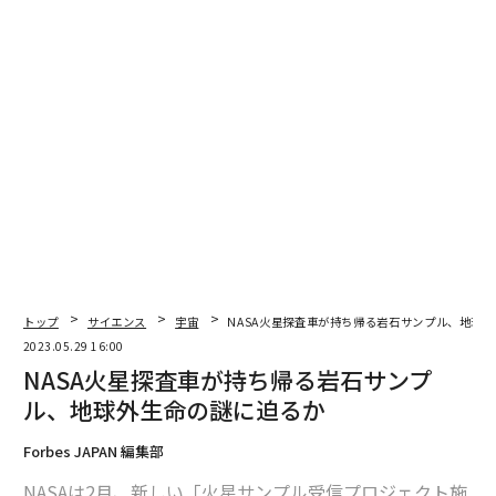
鳥貴族社長に聞いた「トリキに行ったらどう注文するか、何で飲むか」
これが地底に渦巻く「鉄の海」の音だ。地磁気観測衛星の信号から
スタバ、10時半の常連客 バイトの私が見た「一流の振る舞い」
advertisement
トップ
サイエンス
宇宙
NASA火星探査車が持ち帰る岩石サンプル、地球
2023.05.29 16:00
NASA火星探査車が持ち帰る岩石サンプ
ル、地球外生命の謎に迫るか
Forbes JAPAN 編集部
NASAは2月、新しい「火星サンプル受信プロジェクト施