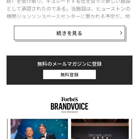
跡）を受け取り、キュレートする任を負った新しい施設
として承認されたのである。当施設は、ヒューストンの
機関ジョンソンスペースセンターに置かれる予定だ。地
球に戻ってきた火星のサンプルを、世界中の適切な研究
所に、調査のため、安全かつ迅速に発送することが優先
続きを見る
的な任務だ。
テキサス州にあるこの施設の準備は、火星探査車「パー
シビアランスローバー（愛称: Percy、パーシー）」から
無料のメールマガジンに登録
のサンプルが地球に到着すると予想される2033年までに
無料登録
整う手はずだ。
「ジョンソン宇宙センターは、アポロ計画から持ち帰ら
れたサンプルを始めとして、世界で最も大きく、多様な
宇宙関連物質のコレクションを所蔵している」。ジョン
ソン宇宙センター長のVanessa Wyche氏は言う。「我々
〜
の専門知識で、NASAパーセバランスローバーによって集
織
められた、科学的に説得力のある火星サンプルを受け取
う
〜