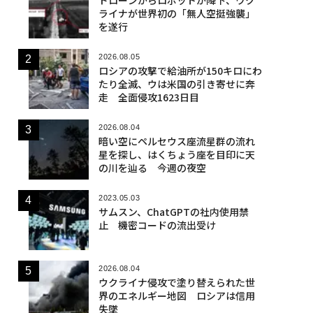
ライナが世界初の「無人空挺強襲」
を遂行
2026.08.05
ロシアの攻撃で給油所が150キロにわ
たり全滅、ウは米国の引き寄せに奔
走 全面侵攻1623日目
2026.08.04
暗い空にペルセウス座流星群の流れ
星を探し、はくちょう座を目印に天
の川を辿る 今週の夜空
2023.05.03
サムスン、ChatGPTの社内使用禁
止 機密コードの流出受け
2026.08.04
ウクライナ侵攻で塗り替えられた世
界のエネルギー地図 ロシアは信用
失墜