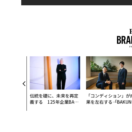
伝統を礎に、未来を再定
「コンディション」が
義する 125年企業BAT
果を左右する――「BAKUN
が挑むスモークレスな未
E」のTENTIALが支え
来
「挑戦者の明日」