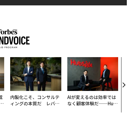
挑戦
創に
QAI
成
内製化こそ、コンサルテ
AIが変えるのは効率では
ィングの本質だ レバレ
なく顧客体験だ──Hub
る
ジーズが実践する、次世
Spot Japanが語る「Gr
代ファームの全貌
ow Better」な組織のつ
くり方