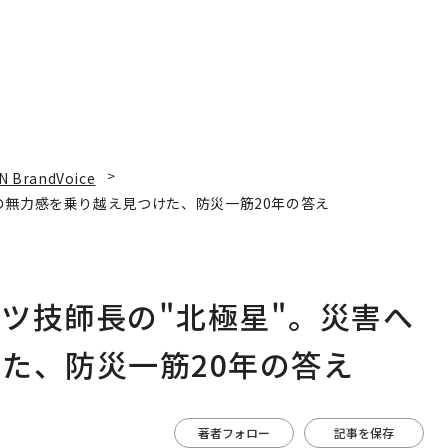
N BrandVoice
の無力感を乗り越え見つけた、防災一筋20年の答え
ツ技師長の"北極星"。災害へ
た、防災一筋20年の答え
著者フォロー
記事を保存