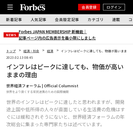
会員登録
ログイン
新着記事
人気記事
会員限定記事
カテゴリ
連載
コ
Forbes JAPAN MEMBERSHIP 新機能｜
NEWS
記事ページ内の広告表示を最小限にしました
トップ
経済・社会
経済
インフレはピークに達しても、物価が高いままの
2023.02.13 08:45
インフレはピークに達しても、物価が高い
ままの理由
世界経済フォーラム | Official Columnist
世界をより良くする官民連携のための国際機関
世界のインフレはピークに達したと思われますが、開発
途上国や低所得の人々が直面している生活費の危機はす
ぐには緩和されそうにないと、世界経済フォーラムの年
次総会に集まった専門家たちは述べています。