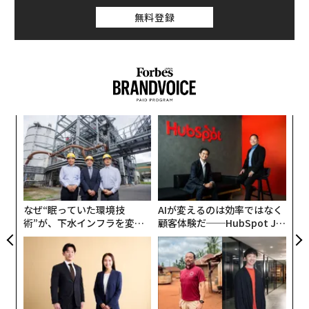
メンバーシップに登録する
います。世界経済フォーラムが発表した
無料登録
「グローバルリスク報告書2023年版（Global Risks Rep
ort 2023）」
は、世界が今抱えているリスクの上位に「エネルギー」
「食料」「インフレ」「生活費の危機」を挙げていま
関連記事
す。今後2年の見通しでは、「生活費の危機」が引き続
き最大の脅威であり、「自然災害」「貿易および技術戦
食糧危機、インフレ、安全保障「旧来リスク」重なる2023年を導く4原則
「
争」が続いています。
3
日本特有のフードロス問題とは 「寛容度」が必要な理由
C
内
る
一方、今後10年では、「気候変動対策（緩和策と適応
グ
日本電産を退社した片山幹雄の初告白。日本が勝つためのヒト・モノ・カ
策）の失敗」が最大のリスクになるとともに、「生物多
実
ネ
全
様性の喪失と生態系の崩壊」が世界規模のリスクとして
なぜ“眠っていた環境技
AIが変えるのは効率ではなく
「フェス」ビジネスに異状あり。コロナ制限撤廃でも元の姿には戻らない
急速に悪化すると予測されています。また、「地経学上
術”が、下水インフラを変え
顧客体験だ──HubSpot Ja
の対立」「社会的結束の侵食と二極化」「サイバー犯罪
たのか──産総研×月島JFE
panが語る「Grow Better」
世界的レストラン「ノーマ」閉店へ 高級飲食の未来は
アクアソリューションの10年
な組織のつくり方
の拡大とサイバーセキュリティの低下」「大規模な非自
発的移住」も上位10位にランクインしました。
グローバルリスク報告書で「所得格差」が最後に上位に
advertisement