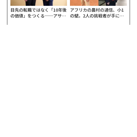
位置したのは、世界金融危機の余波に見舞われた2013年
目先の転職ではなく「10年後
アフリカの農村の通信、小1
でした。2012年には「エネルギー価格変動」と「食料危
の価値」をつくる──アサイ
の壁。2人の挑戦者が手にし
機」が上位10位にランクインしています。こうしてみる
ンの長期伴走型支援とは
た「次なる武器」
と、社会、テクノロジー、経済、環境、地政学的リスク
が複合的に絡み合っている現在の状況は、特殊だといえ
るでしょう。
一方で、現世代のビジネスリーダーたちや公共政策立案
者にとって、史実としては理解できるもののほぼ未経験
の「旧来の」リスクも再来しています。それは、冷戦を
背景とした1970年代の低成長、高インフレ、不安定なエ
ネルギー情勢、低投資の時代に似たリスクです。同時
に、比較的新しいグローバルリスクも発生しています。
それは、歴史的に高水準の公的・民間債務、記録的なペ
ースで進む技術開発、気候変動の影響による圧力の高ま
り、そして、将来の見通しに対する不安感です。こうし
たリスクや課題が渾然一体となり、2020年代が、先行き
不透明で波乱が多い稀有な時代になろうとしているので