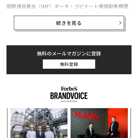
国際通貨基金（IMF）ギータ・ゴピナート筆頭副専務理
事は、年次総会2日目に行われた生活費の危機に関する
セッションで、「世界経済のヘッドライン・インフレ
続きを見る
は、2022年にピークを迎えたと考えています」と語りま
した。
生活費の危機と表裏一体であるインフレに取り組むこと
無料のメールマガジンに登録
は、この危機を緩和する鍵となると、セッションのパネ
無料登録
リストたちも同意を示しました。
ただし、「インフレ率が下がっても物価が高いのは、デ
フレではなくインフレ率が低いため」だと警告。「物価
は上昇していますが、それが家計や消費にどの程度の影
響を及ぼしているかは、国により異なります」。
「
社会の全ての階層を守る
3
C
内
る
ドイツのクリスチャン・リンドナ財務大臣は、生活費の
グ