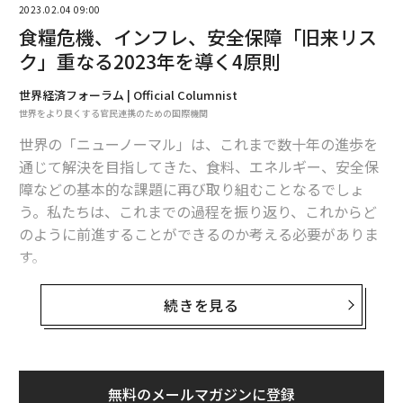
— World Economic Forum (@wef)
2023.02.04 09:00
January 17, 2023
食糧危機、インフレ、安全保障「旧来リス
ク」重なる2023年を導く4原則
世界経済フォーラム | Official Columnist
世界をより良くする官民連携のための国際機関
次ページ ＞
ビジネスからの視点
世界の「ニューノーマル」は、これまで数十年の進歩を
通じて解決を目指してきた、食料、エネルギー、安全保
1
2
障などの基本的な課題に再び取り組むことなるでしょ
う。私たちは、これまでの過程を振り返り、これからど
文＝Chris Hamill-Stewart, Freelance Editor, World Economic Forum
のように前進することができるのか考える必要がありま
す。
旧知でありながら全く新しいリスク
2026年9月号発売中
続きを見る
世界は、新型コロナウイルスのパンデミック（世界的大
流行）と欧州で起きている戦争が引き起こした、グロー
最新号の購入はこちらから
バルヘルスと経済の課題を抱えたまま2023年を迎え、新
無料のメールマガジンに登録
しいながら不気味なほど見覚えのあるリスクに直面して