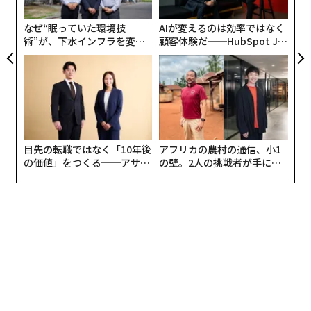
危機から国民を守るために同国が発表した2000億ユーロ
実
全
規模の総合対策を強調しつつも、これほどの規模の予算
なぜ“眠っていた環境技
AIが変えるのは効率ではなく
が結果的に必要でなくなる可能性があると見通しを述べ
術”が、下水インフラを変え
顧客体験だ──HubSpot Ja
ました。「物価水準は予想より低く、生活苦のケースも
たのか──産総研×月島JFE
panが語る「Grow Better」
アクアソリューションの10年
な組織のつくり方
少ないため、相当規模の保護は必要ないだろうと私は考
えています。これは良い兆しです」。
さらに、社会的に脆弱な立場に置かれた人々保護に加
え、中間層の人々の生活も守る必要があると、リンドナ
目先の転職ではなく「10年後
アフリカの農村の通信、小1
財務大臣は付け加えました。
の価値」をつくる──アサイ
の壁。2人の挑戦者が手にし
ンの長期伴走型支援とは
た「次なる武器」
「ドイツ、そしておそらくヨーロッパから見れば、私た
ちは最も弱い立場に置かれた人々のために多く施策を行
なっていますが、同時に、ルールに従い懸命に働いてい
る有能な人々が安定した生活を送ることができるよう
に、何ができるかについても私たちは問わねばなりませ
ん」。