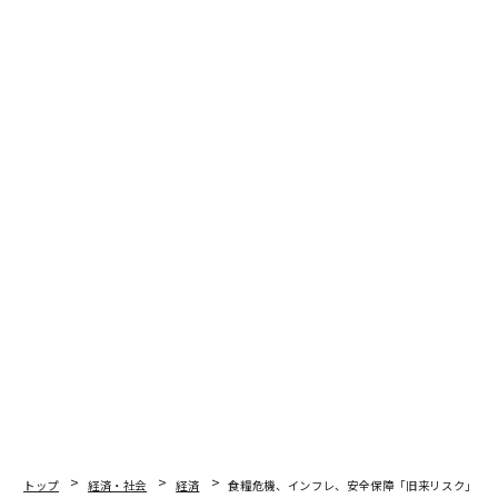
「企業が賃金を支払うことができるよう、競争力を強化
させること」が、有効策の一つであると、リンドナ財務
大臣。「電力市場の改革、税制負担の軽減、ドイツの中
小企業のための枠組みの条件を改善することなど、サプ
ライサイドの措置を講じる必要があるでしょう」。
また、インフレと生活費の危機へ実効力ある対応を取る
ためには、新型コロナウイルスの感染拡大によりサプラ
イチェーンが受けた打撃に対する、リショアリング産業
の無条件反射的な反応は避けなければならない、という
点についてもパネリストの意見が一致しました。
Stemming the Cost of Living Crisis with
@GitaGopinath
(
@IMFNews
),
@alanjope
(
@Unilever
),
@flacqua
(
@BloombergTV
),
@c_lindner
,
@LauraDTyson
(
@BerkeleyHaas
).
#wef23
https://t.co/DgnRIWaO0h
トップ
経済・社会
経済
食糧危機、インフレ、安全保障「旧来リスク」重なる