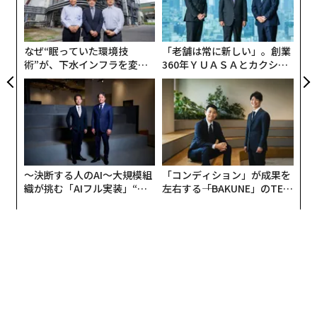
が、私たちはChatGPTについても同じ思いを持っていま
オ
す。予想もしなかった障害にぶつかる可能性もあります
ジ
が、私たちが今、非常に重要なものを生み出したことは
なぜ“眠っていた環境技
「老舗は常に新しい」。創業
確かで、このパラダイムは、我々をはるか彼方へ連れて
術”が、下水インフラを変え
360年ＹＵＡＳＡとカクシン
行くことになります。
たのか──産総研×月島JFE
CEO田尻望が語る、AIを超え
アクアソリューションの10年
る人の価値
──2022年秋のChatGPTのローンチにあたって、社内
では「立ち上げる価値があるかどうかさえわからない状
態だった」という話を、御社のプレジデントのグレッ
グ・ブロックマンから聞きました。つまり、誰もがこの
〜決断する人のAI〜大規模組
「コンディション」が成果を
プロダクトの凄さを理解している訳ではなかったという
織が挑む「AIフル実装」“使
左右する――「BAKUNE」のTEN
ことですか？
う”企業から“動く”企業へ【N
TIALが支える「挑戦者の明
TTドコモビジネス×PwC】
日」