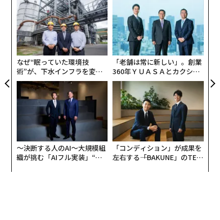
「
─
オープンAIが月額20ドルのChatGPT有料版「プラス」を提供開始
ら
“
オ
グーグル創業者が数年ぶりに現場復帰、AI部門のテコ入れで
ジ
なぜ“眠っていた環境技
「老舗は常に新しい」。創業
中国バイドゥがChatGPTに似たチャットボット「Ernie Bot」を発表
術”が、下水インフラを変え
360年ＹＵＡＳＡとカクシン
たのか──産総研×月島JFE
CEO田尻望が語る、AIを超え
AI / 人工知能
仮想通貨/暗号資産
OpenAI
ChatGPT
アクアソリューションの10年
る人の価値
タグ：
生成AI
サム・アルトマン
ワールド/ワールドコイン
advertisement
〜決断する人のAI〜大規模組
「コンディション」が成果を
織が挑む「AIフル実装」“使
左右する――「BAKUNE」のTEN
う”企業から“動く”企業へ【N
TIALが支える「挑戦者の明
TTドコモビジネス×PwC】
日」