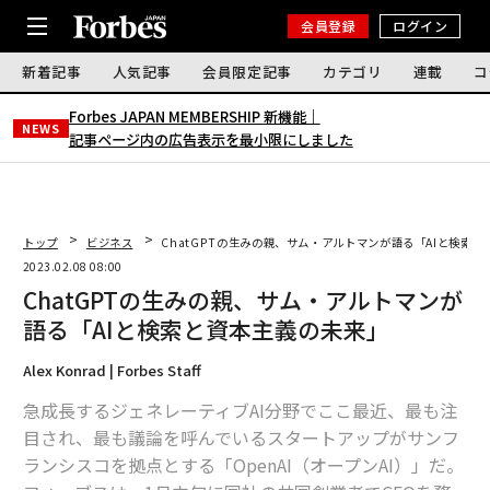
会員登録
ログイン
新着記事
人気記事
会員限定記事
カテゴリ
連載
コ
Forbes JAPAN MEMBERSHIP 新機能｜
NEWS
記事ページ内の広告表示を最小限にしました
トップ
ビジネス
ChatGPTの生みの親、サム・アルトマンが語る「AIと検索
2023.02.08 08:00
ChatGPTの生みの親、サム・アルトマンが
語る「AIと検索と資本主義の未来」
Alex Konrad | Forbes Staff
急成長するジェネレーティブAI分野でここ最近、最も注
目され、最も議論を呼んでいるスタートアップがサンフ
ランシスコを拠点とする「OpenAI（オープンAI）」だ。