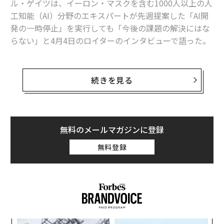
ル・ゲイツは、イーロン・マスクを含む1000人以上の人
工知能（AI）分野のエキスパートが先週提案した「AI開
編集＝上田裕資
発の一時停止」を実行しても「今後の課題の解決にはな
らない」と4月4日のロイターのインタビューで語った。
2026年9月号発売中
ゲイツは、マイクロソフトが多額の投資を行っているAI
開発の一時停止が、世界にどのような影響をもたらすか
続きを見る
最新号の購入はこちらから
を理解できないと述べ、特定のグループに開発の一時停
止を求めることは、この分野の課題を解決することには
ならないと付け加えた。
メンバーシップに登録する
無料のメールマガジンに登録
ゲイツは、その代わりに、人々がこの分野の進歩をうま
無料登録
く利用することや、課題となる分野を特定することに注
力すべきだと提案した。
関連記事
グーグルがChatGPTの競合「Bard」を発表、検索にもAI機能を追加
ChatGPTと「ジェネレーティブAI戦争」の知られざる6つの事実