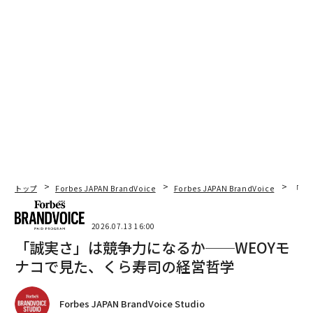
トップ
Forbes JAPAN BrandVoice
Forbes JAPAN BrandVoice
「誠
2026.07.13 16:00
「誠実さ」は競争力になるか──WEOYモ
ナコで見た、くら寿司の経営哲学
Forbes JAPAN BrandVoice Studio