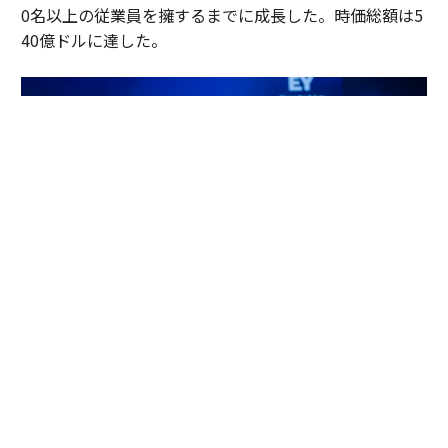
0名以上の従業員を擁するまでに成長した。時価総額は5
40億ドルに達した。
左：Sanjay Gajendra氏 右：Jitendra Mohan氏 （写真提供 EY）
「実は、この審査の中で、私はあるひとつの気づきを得
ました」。優勝者コメントの中で、Astera Labs創業者の