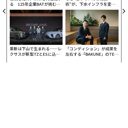
しかし、ChatGPTが使える未来を想像してみてほしい。
る 125年企業BATが挑むス
術”が、下水インフラを変え
例えば「お母さんに1000ドル（約12万8000円）送金し
モークレスな未来
たのか──産総研×月島JFE
アクアソリューションの10年
て」と、書き出せるような未来を考えてみよう。あるい
は「5万ドル（約643万円）の信用状を作って、うちの銀
行に送って」などだ。可能性は無限大で、そして何より
現実的だ。
やはりデータがすべて
革新は下山で生まれる──レ
「コンディション」が成果を
クサスが新型TZとESに込め
左右する――「BAKUNE」のTEN
た「DISCOVER」の哲学
TIALが支える「挑戦者の明
ChatGPTの現在のベータ版では、例えば「申し訳ありま
日」
せんが、個々の投資目標、リスク許容度、時間軸に依存
するため、特定のポートフォリオを推奨することはでき
ません……。また、投資を決定する前にファイナンシャ
ルアドバイザーに相談することが重要です」と、金融に
関するアドバイスを求めると非常に堅実な返答をしてい
る。そのとおりである。もしあなたが直接会ったことも
ないチャットボットから投資のヒントを受けているので
あれば、改めて投資をするべきかどうか自体、考え直し
た方がいいかもしれない。もしくは代わりに私に直接お