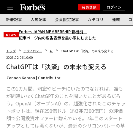
会員登録
ログイン
新着記事
人気記事
会員限定記事
カテゴリ
連載
コ
Forbes JAPAN MEMBERSHIP 新機能｜
NEWS
記事ページ内の広告表示を最小限にしました
トップ
テクノロジー
AI
ChatGPTは「決済」の未来も変える
2023.02.06 10:00
ChatGPTは「決済」の未来も変える
Zennon Kapron | Contributor
この1カ月間、洞窟やビーチにいたのでなければ、誰も
が間違いなくChatGPTのことを聞いたことがあるだろ
う。OpenAI（オープンAI）の、超強化されたこのチャッ
トボットは、現在290億ドル（約3兆7300億円）の評価
額で公開投資オファーに臨んでいる。7年目のスタート
アップとしては悪くないが、最近のシリコンバレーの基