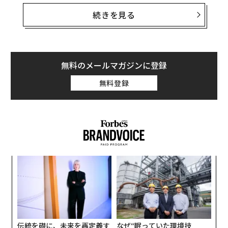
準からすると、やや遅いという意見もあるようだ……。
続きを見る
資金調達そのものよりも、金融業界への影響の方が大き
い。実際、自身の影響に関するChatGPTの回答は、「AI
とプラットフォーム」が国境を越えた決済の将来にもた
らす潜在的なその影響を過小評価している可能性があ
無料のメールマガジンに登録
る。
無料登録
本当の意味での「顧客サービス」ではない
私のように、銀行で満足のいく自動顧客サービス体験を
したことがない人は多いだろう。私の場合、チャットボ
ットや電話応対システムとのやり取りでは、熟考された
返答をタイプするよりも、電話の「9」のボタンを連打
〜
するか、チャットでは「Eメール」とタイプして、人間
金
か、少なくともEメールのインターフェースに到達する
個
「
ェ
のが一般的な方法だ。正直なところ、現在のチャットボ
─
ットは……ひどいものだからだ。
ら
伝統を礎に、未来を再定義す
なぜ“眠っていた環境技