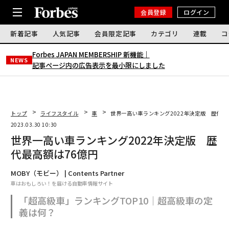
会員登録
ログイン
新着記事
人気記事
会員限定記事
カテゴリ
連載
コ
Forbes JAPAN MEMBERSHIP 新機能｜
NEWS
記事ページ内の広告表示を最小限にしました
トップ
ライフスタイル
車
世界一高い車ランキング2022年決定版 歴代最
2023.03.30 10:30
世界一高い車ランキング2022年決定版 歴
代最高額は76億円
MOBY（モビー） | Contents Partner
車はおもしろい！を届ける自動車情報サイト
「超高級車」ランキングTOP10｜超高級車の定
義は何？