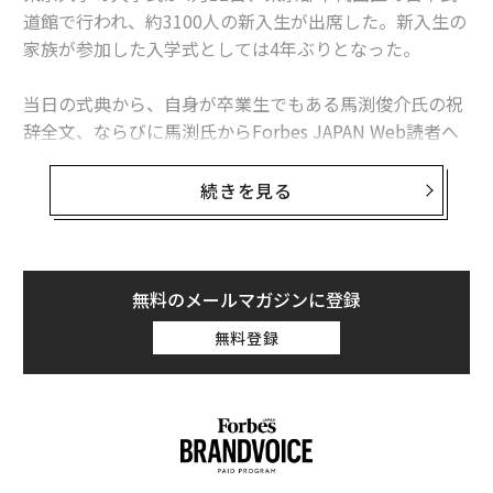
道館で行われ、約3100人の新入生が出席した。新入生の
家族が参加した入学式としては4年ぶりとなった。
当日の式典から、自身が卒業生でもある馬渕俊介氏の祝
辞全文、ならびに馬渕氏からForbes JAPAN Web読者へ
のメッセージを紹介する。
続きを見る
馬渕氏は2001年東京大学教養学部卒業（文化人類学専
攻）。マッキンゼー・アンド・カンパニー 南アフリカオ
フィス、世界銀行、ビル＆メリンダ・ゲイツ財団などを
経て、現在は世界の感染症対策をリードする国際機関
Martyn Lucy / Getty Images
無料のメールマガジンに登録
「グローバルファンド（スイス・ジュネーヴ、創設者は
無料登録
ビル・ゲイツ、 メリンダ・フレンチ・ゲイツら）」で保
車両本体価格 3722万円
健システムおよびパンデミック対策部長を務める。
ロールス・ロイスのラインナップの1台であり、エント
リーモデルに位置しているセダンが「ゴースト」。
新入生の皆さん、そしてご家族、ご親族の皆さま、おめ
でとうございます。