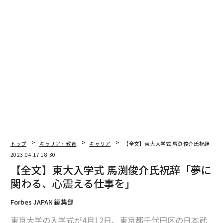
まずは、日本国内で正規輸入販売されている高級車の中
から、最も価格の高い車種順にランキング。ランクイン
したのは3500万円～6500万円ほどの車だった。
※このランキングでは、SUV、セダン、スポーツカーな
ど全てのボディタイプを含み、生産台数が限定されてい
ないモデルの中から、最上級グレードの車両本体価格
トップ
キャリア・教育
キャリア
【全文】東大入学式 馬渕俊介氏祝辞「夢
（オプションを除く）、消費税10%を含む価格を基準と
2023.04.17 18:30
している。
【全文】東大入学式 馬渕俊介氏祝辞「夢に
関わる、心震える仕事を」
10位：ロールス・ロイス ゴースト
Forbes JAPAN 編集部
東京大学の入学式が4月12日、東京都千代田区の日本武