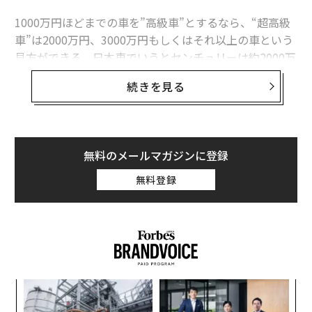
1000万円ほどまでの車を”高級車”とするなら、“超高級
車”は2000万円、3000万円もしくはそれ以上の車という
見方ができる。日本車でいうとセンチュリーは約2000万
円なので”超高級車”と言ってよいだろう。
続きを見る
また、細かな車両価格を見なくても「この自動車メーカ
ーなら高級ブランドだ」という共通認識もある。例えば
ロールス・ロイスであれば、全てのモデルが「高級車」
無料のメールマガジンに登録
「超高級車」と言える。
無料登録
また、生産台数が極端に少ないモデルや、台数限定モデ
ルは、億を超えてくることも珍しくない。過去に販売さ
れた限定モデルにプレミアがつき、さらに高額な値段で
中古車オークションに出されることもある。こういった
車は、さらに庶民には馴染みのない「超高級車」と言え
る。
内
グ