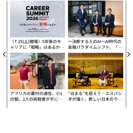
2020年に登場した2代目は、昨今の車に欠かせない安全
革
装備を充実させていることで、乗る人を安全に目的地ま
ク
私自身も東大の卒業生ですので、入学時の受験戦争から
で導けるリッチなセダンとなっている。
た「
の解放感、新しい学生生活を始めるわくわく感は、今も
パ
技
よく覚えています。
昼夜に対応できる検知・警告機能を実現した「ビジョン
無
防
アシスト」や「アラートネス・アシスタント」、パノラ
長い受験勉強が終わって、ついに自由。たくさん遊ん
〈7.25(土)開催〉5年後のキ
〜決断する人のAI〜AI時代の
マビュー機能や全方位視界を実現したカメラシステムを
ャリアに「戦略」はあるか。
金融パラダイムシフト、「超
で、恋人作って、ガンガンやっていいと思います。
トップエグゼクティブのキャ
個別化」の核心 【MUFG×ウ
搭載。ドライバーへの負担を軽減してくれるのが強み
リアに触れる1日│CAREER S
ェルスナビ×PwC】
だ。
同時に、大学の4年間は、「自分で創り、自分で切り拓
UMMIT 2026
く、自分の人生」のスタート地点です。そしてこれから
571馬力を絞り出すV型12気筒エンジンと4WDシステム
の皆さんの人生の中で、一番自由に、自分の器を広げ、
により、全長5.5mオーバーかつ2500kgを超える重量の
自分の夢を探して突き進める時期でもあります。
ボディを余裕で引っ張る走りを実現している。
アフリカの農村の通信、小1
“泊まる”を超えて─エスパシ
の壁。2人の挑戦者が手にし
オが描く、新しい日本のラグ
私は東大卒業後、発展途上国を日本の立場から支援する
た「次なる武器」
ジュアリー（中編）
発売：
2020年
国際協力機構JICA、民間の経営コンサルティング会社の
マッキンゼーの日本オフィスと南アフリカオフィス、世
最下位グレード：
ベースグレード（車両本体価格 3722
界銀行、それからビル・ゲイツがマイクロソフトを辞め
万円）
て、途上国の保健医療の問題を解決するために作ったゲ