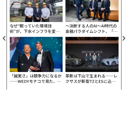
実
以上をふまえると、”超高級車”の定義としては以下を挙
〜
全
げてよいだろう。
織
う
T
2000万円、3000万円もしくはそれ以上の車
なぜ“眠っていた環境技
〜決断する人のAI〜AI時代の
術”が、下水インフラを変え
金融パラダイムシフト、「超
たのか──産総研×月島JFE
個別化」の核心 【MUFG×ウ
「超高級車ブランド」の車
アクアソリューションの10年
ェルスナビ×PwC】
台数限定の希少車（中古車含む）
「誠実さ」は競争力になるか
革新は下山で生まれる──レ
──WEOYモナコで見た、く
クサスが新型TZとESに込め
ら寿司の経営哲学
た「DISCOVER」の哲学