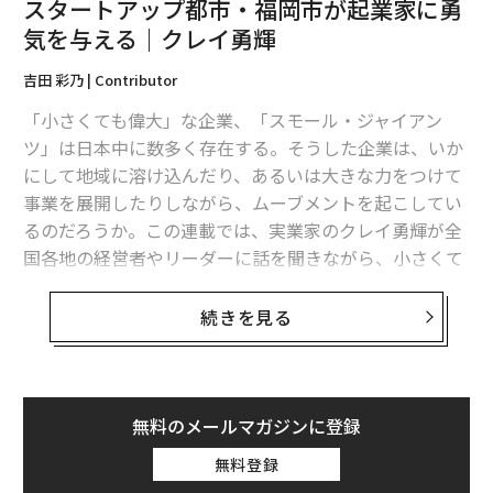
スタートアップ都市・福岡市が起業家に勇
気を与える｜クレイ勇輝
クレイ：
秋元さんは農業以外の業界への就職を経て起業
されていますが、今の事業を始めたきっかけは何だった
吉田 彩乃 | Contributor
のですか。
「小さくても偉大」な企業、「スモール・ジャイアン
ツ」は日本中に数多く存在する。そうした企業は、いか
秋元：
実家はもともと神奈川県相模原市で農業をしてい
にして地域に溶け込んだり、あるいは大きな力をつけて
たのですが、私が中学生のときに廃業してしまったんで
事業を展開したりしながら、ムーブメントを起こしてい
す。当時はそこまで重く考えておらず、大学卒業後も農
るのだろうか。この連載では、実業家のクレイ勇輝が全
業とはまったく別の業界のDeNAに就職しました。とこ
国各地の経営者やリーダーに話を聞きながら、小さくて
ろが、ある日ふと実家に戻ったときに、昔は美しかった
も強い企業の秘密を解き明かしていく。
畑が耕作放棄地になっている現実を目の当たりにして、
続きを見る
ショックを受けたんです。
第3回目のゲストに迎えたのは、高島 宗一郎・福岡市
長。2012年に福岡市を「スタートアップ都市」にすると
思い返せば、子どもの頃は、実家が農家ということが自
宣言してから革新的な施策を数多く打ち出し、東京23区
慢でした。畑の風景も大好きだった。自分が大切に思っ
と政令市の中で「開業率No.1」の都市へと育ててきた。
無料のメールマガジンに登録
ていた畑が物理的になくなってしまってい、とても悲し
宣言から10年の節目を迎えたいま、あらためて高島市長
くなりました。この体験がきっかけとなり、農業の現状
無料登録
に会って話を聞くと、「自分がドリルの刃となり、硬直
について調べていくうちに、全国で同じような出来事が