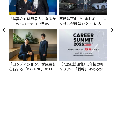
T
金
22年10月には「お得意さま機能」を開始し、生産者と消
個
費者の関係をより深くするための取り組みを始めまし
ェ
た。
「誠実さ」は競争力になるか
革新は下山で生まれる──レ
──WEOYモナコで見た、く
クサスが新型TZとESに込め
ら寿司の経営哲学
た「DISCOVER」の哲学
「お得意さま機能」は、同一生産者の商品を3回購入し
てレビュー投稿し、さらに生産者をフォローすると「お
得意さま」に認定される、という機能です。「お得意さ
ま」に認定されると生産者さんから感謝のメッセージを
受け取れたり、限定商品を購入できたりします。
これらの事業の根底にあるのは、農業をはじめとする一
「コンディション」が成果を
〈7.25(土)開催〉5年後のキ
左右する――「BAKUNE」のTEN
ャリアに「戦略」はあるか。
次産業を盛り上げていきたい、という思いです。消費者
TIALが支える「挑戦者の明
トップエグゼクティブのキャ
と生産者とのあいだに直接的なつながりが生まれること
日」
リアに触れる1日│CAREER S
で食べものに愛着が生まれ、食卓がより楽しくなるよう
UMMIT 2026
に。そんな願いを込めています。
今後は、オンラインでの売買だけでなく、消費者が実際
に生産者に会いに行き収穫を手伝うなど、さらに関係が
深まっていくようなサービスを構築していきたいと考え