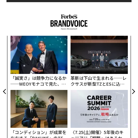
を壊す」という力のこもった言葉が出てきた。このイン
たくさん起きていることを知りました。そこで、自分が
タビューを通じて高島市長の思いを知ることで、きっと
この領域で事業を起こして、全国の生産者さんが持続可
多くの起業家が勇気をもらうことだろう。
能になる環境を作っていきたいと思ったのが始まりで
す。
〜
クレイ：
そうだったんですね。個人の体験から社会課題
織
クレイ勇輝（以下、クレイ）
高島さんに初めてお会い
う
にまで視野を広げて起業した、というところが非常に興
したのは7年くらい前でしたよね。起業家が集まる大き
〜
T
味深いです。
金
なイベントでした。
個
ェ
高島 宗一郎（以下、高島）
そうですね。福岡市が「ス
「誠実さ」は競争力になるか
革新は下山で生まれる──レ
実家でもう一度農業を再開するこ
次ページ ＞
──WEOYモナコで見た、く
クサスが新型TZとESに込め
とも考えた
タートアップ都市宣言」（2012年）をした後だから、そ
ら寿司の経営哲学
た「DISCOVER」の哲学
れくらいの時期だったと思います。
1
2
3
クレイ
お会いした当時は若い市長だな、という印象が
すごく強かったです。
text by Ayano Yoshida
高島
市長に初当選したときは36歳で、周囲から「若
「コンディション」が成果を
〈7.25(土)開催〉5年後のキ
左右する――「BAKUNE」のTEN
ャリアに「戦略」はあるか。