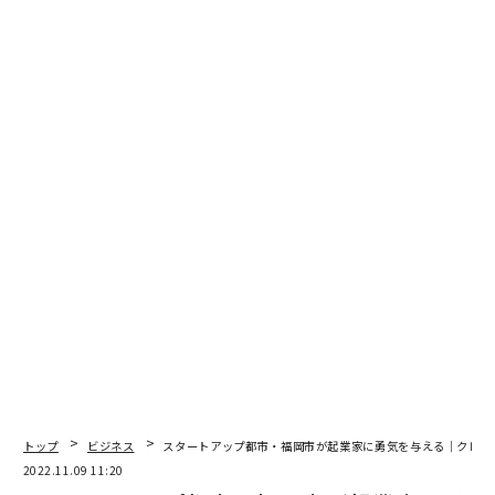
ています。
秋元里奈（あきもと・りな） 1991年、神奈川県生まれ。慶應義塾大学理工学部卒業。DeNAにてwebサービスの
ディレクター、新規事業の立ち上げ、スマホアプリのマーケティング責任者などを経験。2016年にビビッドガーデ
トップ
ビジネス
スタートアップ都市・福岡市が起業家に勇気を与える｜クレイ
ンを創業、2017年に一次産業の生産者が、消費者に直接商品を販売できる産直通販サイト「食べチョク」を立ち
2022.11.09 11:20
上げた。