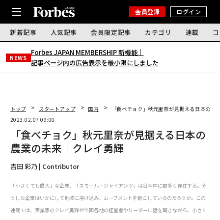
会員登録
ログイン
新着記事
人気記事
会員限定記事
カテゴリ
連載
コ
Forbes JAPAN MEMBERSHIP 新機能｜
NEWS
記事ページ内の広告表示を最小限にしました
トップ
スタートアップ
国内
「食べチョク」秋元里奈が見据える日本の農
2023.02.07 09:00
「食べチョク」秋元里奈が見据える日本の
農業の未来｜クレイ勇輝
吉田 彩乃 | Contributor
「小さくても偉大」な企業、「スモール・ジャイアンツ」は日本中に数多く存在する。そ
うした企業はいかにして地域に溶け込み、ムーブメントを起こしているのだろうか。この
連載では、実業家のクレイ勇輝が全国各地の経営者やリーダーに話を聞きながら、小さく