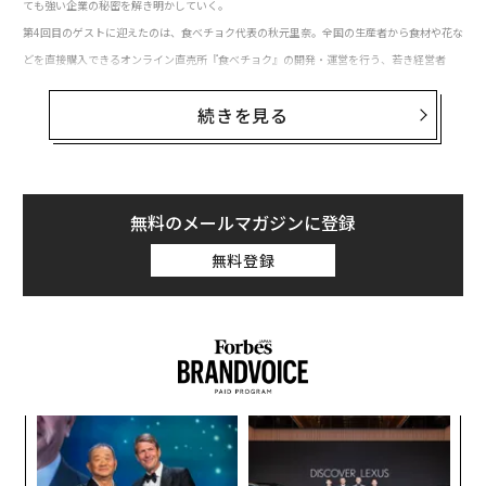
ても強い企業の秘密を解き明かしていく。
第4回目のゲストに迎えたのは、食べチョク代表の秋元里奈。全国の生産者から食材や花な
どを直接購入できるオンライン直売所『食べチョク』の開発・運営を行う、若き経営者
だ。自身の実家のような小中規模でもこだわりを持った生産者が持続的に経営していくこ
続きを見る
とができる世界にしたいという思いから始めた彼女の活動には、「農業人口の減少」「関
係人口の創出」といった社会の課題を解決する可能性が詰まっている。彼女はいま、どん
なことに問題意識を感じ、どう将来を見据えているのか。クレイ勇輝が話を聴いた。
無料のメールマガジンに登録
無料登録
クレイ勇輝（以下、クレイ）：
秋元さんとは数年前から
面識があり、本当に色々なことを深く考えているなとい
う印象をもっていました。あらためて、事業内容につい
て教えていただけますか。
秋元 里奈（以下、秋元）：
「食べチョク」は、全国の⽣
産者から直接⾷材などを購⼊できる産直通販サイトで
〜
織
す。地域の生産者と都市部に住んでいる消費者をつなぐ
う
ことを目的に、2017年にスタートしました。さらに、20
〜