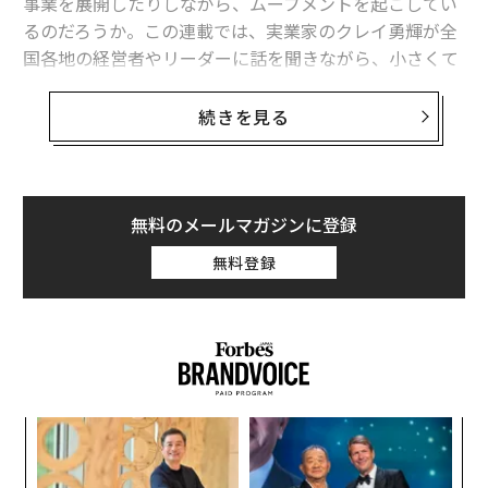
事業を展開したりしながら、ムーブメントを起こしてい
るのだろうか。この連載では、実業家のクレイ勇輝が全
国各地の経営者やリーダーに話を聞きながら、小さくて
も強い企業の秘密を解き明かしていく。
続きを見る
第3回目のゲストに迎えたのは、高島 宗一郎・福岡市
長。2012年に福岡市を「スタートアップ都市」にすると
宣言してから革新的な施策を数多く打ち出し、東京23区
と政令市の中で「開業率No.1」の都市へと育ててきた。
無料のメールマガジンに登録
宣言から10年の節目を迎えたいま、あらためて高島市長
無料登録
に会って話を聞くと、「自分がドリルの刃となり、硬直
を壊す」という力のこもった言葉が出てきた。このイン
タビューを通じて高島市長の思いを知ることで、きっと
多くの起業家が勇気をもらうことだろう。
〈7
ャ
クレイ勇輝（以下、クレイ）
高島さんに初めてお会い
ト
したのは7年くらい前でしたよね。起業家が集まる大き