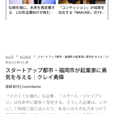
伝統を礎に、未来を再定義す
「コンディション」が成果を
る 125年企業BATが挑むス
左右する――「BAKUNE」のTEN
モークレスな未来
TIALが支える「挑戦者の明
日」
トップ
ビジネス
スタートアップ都市・福岡市が起業家に勇気を与える｜クレイ
2022.11.09 11:20
スタートアップ都市・福岡市が起業家に勇
気を与える｜クレイ勇輝
吉田 彩乃 | Contributor
「小さくても偉大」な企業、「スモール・ジャイアン
ツ」は日本中に数多く存在する。そうした企業は、いか
にして地域に溶け込んだり、あるいは大きな力をつけて