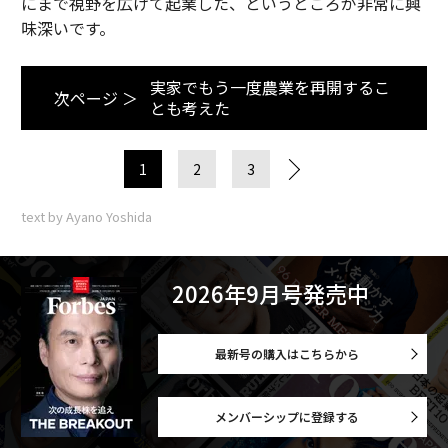
にまで視野を広げて起業した、というところが非常に興
味深いです。
実家でもう一度農業を再開するこ
次ページ ＞
とも考えた
1
2
3
text by Ayano Yoshida
2026年9月号発売中
最新号の購入はこちらから
メンバーシップに登録する