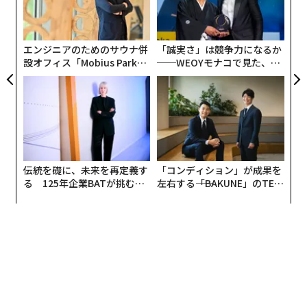
な
リア
術
なイベントでした。
UM
た
ア
高島 宗一郎（以下、高島）
そうですね。福岡市が「ス
エンジニアのためのサウナ併
「誠実さ」は競争力になるか
設オフィス「Mobius Park」
──WEOYモナコで見た、く
タートアップ都市宣言」（2012年）をした後だから、そ
がオープン──タマディック
ら寿司の経営哲学
れくらいの時期だったと思います。
が健康経営を徹底する理由
クレイ
お会いした当時は若い市長だな、という印象が
すごく強かったです。
高島
市長に初当選したときは36歳で、周囲から「若
伝統を礎に、未来を再定義す
「コンディション」が成果を
る 125年企業BATが挑むス
左右する――「BAKUNE」のTEN
い」「若い」と言われていましたからね。今ではもう、
モークレスな未来
TIALが支える「挑戦者の明
48歳です。自分がこの年齢になってみて思うのは、有権
日」
者が若い人に投票するということは、信頼というよりも
「託してみよう」という期待の方が大きかった表れなの
かな、ということです。チャレンジする機会をいただい
た、というのでしょうか。