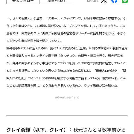
著者フォロー
記事を保存
「小さくても偉大」な企業、「スモール・ジャイアンツ」は日本中に数多く存在する。そ
うした企業はいかにして地域に溶け込み、ムーブメントを起こしているのだろうか。この
連載では、実業家のクレイ勇輝が全国各地の経営者やリーダーに話を聞きながら、小さく
ても強い企業の秘密を解き明かしていく。
第4回目のゲストに迎えたのは、食べチョク代表の秋元里奈。全国の生産者から食材や花な
どを直接購入できるオンライン直売所『食べチョク』の開発・運営を行う、若き経営者
だ。自身の実家のような小中規模でもこだわりを持った生産者が持続的に経営していくこ
とができる世界にしたいという思いから始めた彼女の活動には、「農業人口の減少」「関
係人口の創出」といった社会の課題を解決する可能性が詰まっている。彼女はいま、どん
なことに問題意識を感じ、どう将来を見据えているのか。クレイ勇輝が話を聴いた。
advertisement
クレイ勇輝（以下、クレイ）：
秋元さんとは数年前から