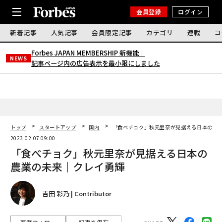
会員登録
ログイン
新着記事
人気記事
会員限定記事
カテゴリ
連載
コ
Forbes JAPAN MEMBERSHIP 新機能｜
NEWS
記事ページ内の広告表示を最小限にしました
トップ
スタートアップ
国内
「食べチョク」秋元里奈が見据える日本の農
2023.02.07 09:00
「食べチョク」秋元里奈が見据える日本の
農業の未来｜クレイ勇輝
吉田 彩乃 | Contributor