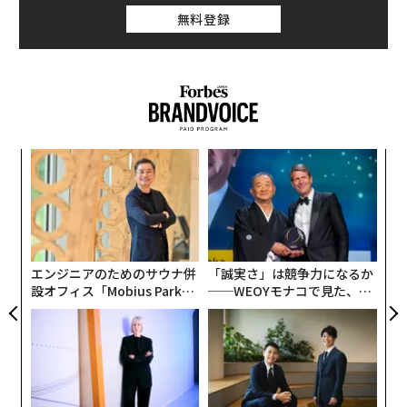
無料登録
〈7
ャ
ト
な
リア
術
UM
た
ア
エンジニアのためのサウナ併
「誠実さ」は競争力になるか
設オフィス「Mobius Park」
──WEOYモナコで見た、く
がオープン──タマディック
ら寿司の経営哲学
が健康経営を徹底する理由