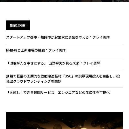
関連記事
スタートアップ都市・福岡市が起業家に勇気を与える：クレイ勇輝
NMB48と上新電機の挑戦：クレイ勇輝
「琥珀が人を幸せにする」 山野幹夫が見る未来：クレイ勇輝
無鉛で軽量の画期的な放射線遮蔽材「USC」の廃炉現場投入を目指し、投
資型クラウドファンディングを開始
「お試し」できる転職サービス エンジニアなどの生産性を可視化