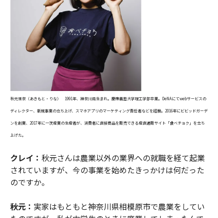
秋元里奈（あきもと・りな） 1991年、神奈川県生まれ。慶應義塾大学理工学部卒業。DeNAにてwebサービスの
ディレクター、新規事業の立ち上げ、スマホアプリのマーケティング責任者などを経験。2016年にビビッドガーデ
ンを創業、2017年に一次産業の生産者が、消費者に直接商品を販売できる産直通販サイト「食べチョク」を立ち
上げた。
クレイ：
秋元さんは農業以外の業界への就職を経て起業
されていますが、今の事業を始めたきっかけは何だった
のですか。
秋元：
実家はもともと神奈川県相模原市で農業をしてい