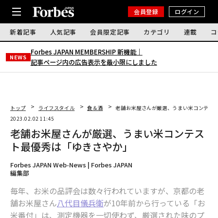
会員登録
ログイン
新着記事
人気記事
会員限定記事
カテゴリ
連載
コ
Forbes JAPAN MEMBERSHIP 新機能｜
NEWS
記事ページ内の広告表示を最小限にしました
トップ
ライフスタイル
食＆酒
老舗お米屋さんが厳選、うまい米コンテス
2023.02.02 11:45
老舗お米屋さんが厳選、うまい米コンテス
ト最優秀は「ゆきさやか」
Forbes JAPAN Web-News | Forbes JAPAN
編集部
毎年、お米の品評会は数々行われていますが、京都の老
舗お米屋さん
八代目儀兵衛
が10年前から行っている「お
米番付」は、測定機器を一切使わず、厳選された味のプ