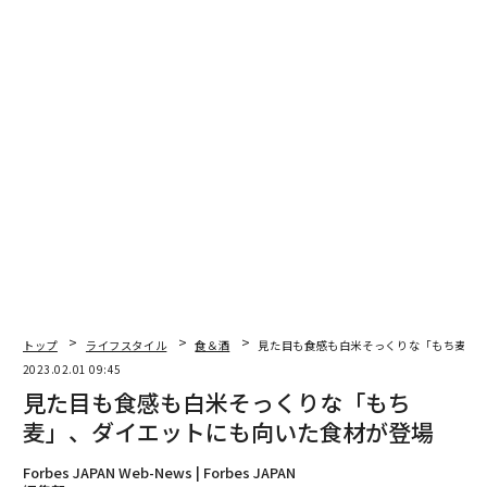
山昌彦氏 ゆきさやか
3月4日（土）～3月5日（日）長野県安曇野市 宮澤和芳
氏 ゆうだい21
4月1日（土）～4月2日（日）岐阜県高山市 森本久雄氏
コシヒカリ
5月13日（土）～5月14日（日）長野県松本市島内 清水
久美子氏 風さやか
6月3日（土）～6月4日（日） 福島県南会津郡南会津町
湯田裕樹氏 ゆうだい21
7月1日（土）～7月2日（日）石川県金沢市 宮村厚志氏
にこまる
8月5日（土）～8月6日（日）黒澤拓真氏 夢ごこち
9月2日（土）～9月3日（日）福岡県朝倉市屋永 北嶋將
トップ
ライフスタイル
食＆酒
見た目も食感も白米そっくりな「もち麦」
治氏 にこまる
2023.02.01 09:45
見た目も食感も白米そっくりな「もち
優秀賞以下の生産者と銘柄については、
こちら
をご覧く
麦」、ダイエットにも向いた食材が登場
ださい。
Forbes JAPAN Web-News | Forbes JAPAN