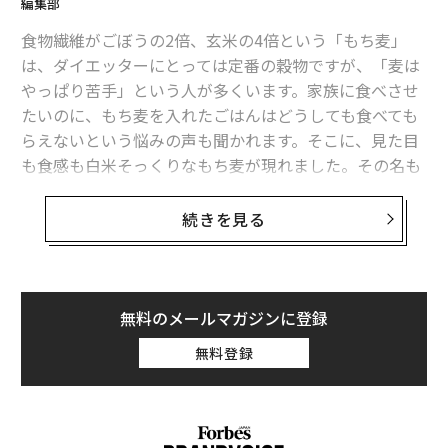
編集部
プレスリリース
食物繊維がごぼうの2倍、玄米の4倍という「もち麦」
文 ＝ 金井哲夫
は、ダイエッターにとっては定番の穀物ですが、「麦は
やっぱり苦手」という人が多くいます。家族に食べさせ
たいのに、もち麦を入れたごはんはどうしても食べても
2026年9月号発売中
らえないという悩みの声も聞かれます。そこに、見た目
も食感も白米そっくりなもち麦が現れました。その名も
ズバリ、「白米好きのためのもち麦」です。3月1日から
最新号の購入はこちらから
販売が開始されます。
続きを見る
メンバーシップに登録する
「白米好きのためのもち麦」は、大麦（精麦）の国内シ
ェア約6割を誇る、
はくばく
の製品です。はくばくは194
1年に創業し、1953年には、麦粒特有の黒い線のところ
無料のメールマガジンに登録
で半分に切る技術を開発し、お米のように見える「白麦
無料登録
米」を発売した老舗です。その高い技術力により「白米
関連記事
好きのためのもち麦」が誕生しました。
見た目も食感も白米そっくりな「もち麦」、ダイエットにも向いた食材が
登場
もち麦は、もちもち感の強い種類の大麦の総称です。こ