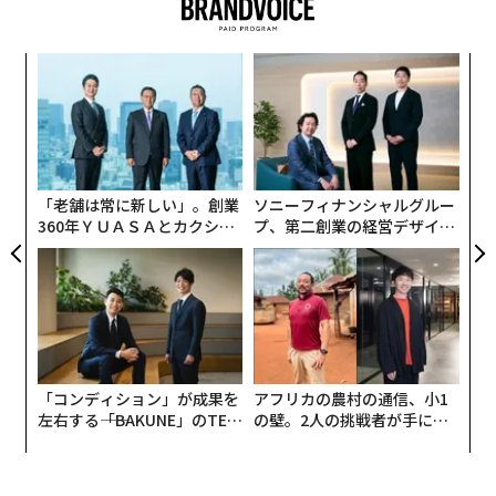
れを白米のように精製しようとすると、強い粘り気のた
「幸せ度」が朝ご飯を食べるとが上がりスマホで下がる理由が明確に
めに機械にこびりついてしまったり、粒が割れてしまっ
スパ
挑
たりしてうまくいかないのが普通です。そこをはくばく
世界的レストラン「ノーマ」閉店へ 高級飲食の未来は
のラ
よっ
は、0.01ミリ単位で削り具合を調整し、見た目も食感も
PA
革
白米に近いもち麦を完成させました。また原料の大麦
ナパの特級畑ト・カロンが生み出すマジカルなワイン
ク
は、何十種類もの品種からもっとも白米に近いものが選
た「
スペイン「荒野のオレンジワイン」 熟成タンクはなぜ卵型？
ばれています。使用されている大麦は国内産です。
「老舗は常に新しい」。創業
ソニーフィナンシャルグルー
360年ＹＵＡＳＡとカクシン
プ、第二創業の経営デザイン
CEO田尻望が語る、AIを超え
──カギは意志を引き出し、
る人の価値
束ね、共創すること
advertisement
「コンディション」が成果を
アフリカの農村の通信、小1
左右する――「BAKUNE」のTEN
の壁。2人の挑戦者が手にし
TIALが支える「挑戦者の明
た「次なる武器」
日」