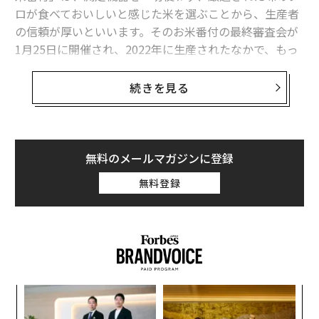
ロが食べておいしいと感じた米を選ぶことから、生産者
の信頼が厚いといいます。そのお米番付の最終審査会が
1月25日に開催され、2022年に生産されたなかで、もっ
とも「うまい米」が決定しました。
続きを見る
1787年に創業した八代目儀兵衛は、2013年からお米番
付を実施しています。今回は、過去最多となる38道府県
から178品がエントリーしました。お米番付では、一般
的なお米の品評会で使われる食味計は使わず、「人が五
無料のメールマガジンに登録
感で感じる美味しさ」を追究した実食審査を貫いていま
無料登録
す。厳格なルールに基づいて炊飯された米の、ツヤ、白
さ、香り、食感、粘り、甘さ、喉ごしが審査されます。
とくに重視されるのが、ツヤと甘さと喉ごしです。
審査員は、フードコラムニスとの門上武司氏、「祇園
さゝ木」店主の佐々木浩氏、銀座「天ぷら 近藤」店主の
果を
目
近藤文夫氏、「鮨よしたけ」店主の吉武正博氏、八代目
EN
の
儀兵衛の橋本儀兵衛氏の6名です。