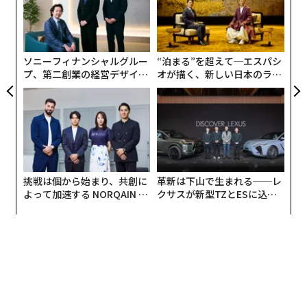
明
ン
「
─
さて、こうして選ばれた今年の最優秀賞は、北海道上川
ら
郡剣淵町の武山昌彦氏が生産した「ゆきさやか」でし
ソニーフィナンシャルグルー
“泊まる”を超えて─エスパシ
た。あまり馴染みのない銘柄ですが、ゆきさやかは2016
プ、第二創業の経営デザイン
オが描く、新しい日本のラグ
年に登場した北海道の新しいブランド米です。甘みとも
──カギは意志を引き出し、
ジュアリー（中編）
っちり食感が特徴で、とくに白さが際立っているとのこ
束ね、共創すること
と。お米の食味は、アミロースとタンパク質が低いほど
良いとされていますが、ゆきさやかは北海道の高級ブラ
ンド米「ゆめぴりか」よりも低アミロース、低タンパク
です。さらに、寒さに強く、食味が安定しているといい
挑戦は個から始まり、共創に
革新は下山で生まれる──レ
ます。
よって加速する NORQAIN JA
クサスが新型TZとESに込め
PAN 特別座談会
た「DISCOVER」の哲学
もちろん、優れたブランド米であっても、最高の味を引
き出すには生産者の高い技術が必要です。お米番付の
「有名な産地や銘柄ではなく、うまい米や生産者の技術
を未来に継承していきたい」という理念は、そうした生
産者を応援するものでもあります。