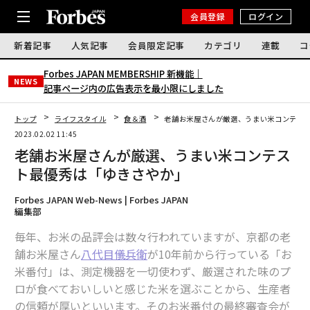
会員登録
ログイン
新着記事
人気記事
会員限定記事
カテゴリ
連載
コ
Forbes JAPAN MEMBERSHIP 新機能｜
NEWS
記事ページ内の広告表示を最小限にしました
トップ
ライフスタイル
食＆酒
老舗お米屋さんが厳選、うまい米コンテス
2023.02.02 11:45
老舗お米屋さんが厳選、うまい米コンテス
ト最優秀は「ゆきさやか」
Forbes JAPAN Web-News | Forbes JAPAN
編集部
毎年、お米の品評会は数々行われていますが、京都の老
舗お米屋さん
八代目儀兵衛
が10年前から行っている「お
米番付」は、測定機器を一切使わず、厳選された味のプ
ロが食べておいしいと感じた米を選ぶことから、生産者
の信頼が厚いといいます。そのお米番付の最終審査会が