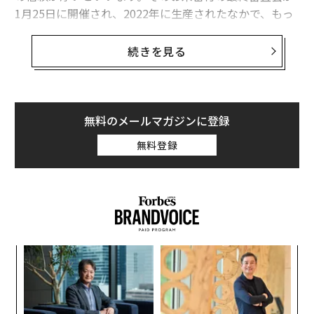
1月25日に開催され、2022年に生産されたなかで、もっ
とも「うまい米」が決定しました。
続きを見る
1787年に創業した八代目儀兵衛は、2013年からお米番
付を実施しています。今回は、過去最多となる38道府県
から178品がエントリーしました。お米番付では、一般
的なお米の品評会で使われる食味計は使わず、「人が五
無料のメールマガジンに登録
感で感じる美味しさ」を追究した実食審査を貫いていま
無料登録
す。厳格なルールに基づいて炊飯された米の、ツヤ、白
さ、香り、食感、粘り、甘さ、喉ごしが審査されます。
とくに重視されるのが、ツヤと甘さと喉ごしです。
審査員は、フードコラムニスとの門上武司氏、「祇園
さゝ木」店主の佐々木浩氏、銀座「天ぷら 近藤」店主の
“
近藤文夫氏、「鮨よしたけ」店主の吉武正博氏、八代目
シ
儀兵衛の橋本儀兵衛氏の6名です。
グ
「
左右
さて、こうして選ばれた今年の最優秀賞は、北海道上川