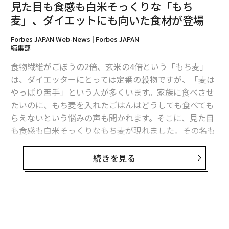
見た目も食感も白米そっくりな「もち
麦」、ダイエットにも向いた食材が登場
Forbes JAPAN Web-News | Forbes JAPAN
編集部
食物繊維がごぼうの2倍、玄米の4倍という「もち麦」
は、ダイエッターにとっては定番の穀物ですが、「麦は
やっぱり苦手」という人が多くいます。家族に食べさせ
たいのに、もち麦を入れたごはんはどうしても食べても
らえないという悩みの声も聞かれます。そこに、見た目
も食感も白米そっくりなもち麦が現れました。その名も
今回選ばれた上位8種類の米は、2月11日から9月3日にか
ズバリ、「白米好きのためのもち麦」です。3月1日から
けて、八代目儀兵衛が祇園と銀座で運営する米料亭八代
販売が開始されます。
続きを見る
目儀兵衛にて下記のスケジュールで味わうことができま
す。
「白米好きのためのもち麦」は、大麦（精麦）の国内シ
ェア約6割を誇る、
はくばく
の製品です。はくばくは194
2月11日（土）～2月12日（日）北海道上川郡剣淵町 武
1年に創業し、1953年には、麦粒特有の黒い線のところ
山昌彦氏 ゆきさやか
で半分に切る技術を開発し、お米のように見える「白麦
3月4日（土）～3月5日（日）長野県安曇野市 宮澤和芳