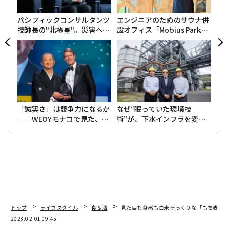
T
郡剣淵町の武山昌彦氏が生産した「ゆきさやか」でし
日
パシフィックコンサルタンツ
エンジニアのためのサウナ併
た。あまり馴染みのない銘柄ですが、ゆきさやかは2016
技師長の"北極星"。災害への
設オフィス「Mobius Park」
年に登場した北海道の新しいブランド米です。甘みとも
無力感を乗り越え見つけた、
がオープン──タマディック
っちり食感が特徴で、とくに白さが際立っているとのこ
防災一筋20年の答え
が健康経営を徹底する理由
と。お米の食味は、アミロースとタンパク質が低いほど
良いとされていますが、ゆきさやかは北海道の高級ブラ
ンド米「ゆめぴりか」よりも低アミロース、低タンパク
です。さらに、寒さに強く、食味が安定しているといい
「誠実さ」は競争力になるか
なぜ“眠っていた環境技
ます。
──WEOYモナコで見た、く
術”が、下水インフラを変え
ら寿司の経営哲学
たのか──産総研×月島JFE
もちろん、優れたブランド米であっても、最高の味を引
アクアソリューションの10年
き出すには生産者の高い技術が必要です。お米番付の
「有名な産地や銘柄ではなく、うまい米や生産者の技術
を未来に継承していきたい」という理念は、そうした生
産者を応援するものでもあります。
トップ
ライフスタイル
食＆酒
見た目も食感も白米そっくりな「もち麦」
2023.02.01 09:45