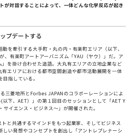
ストが対話することによって、一体どんな化学反応が起き
アップデートする
活動を牽引する⼤⼿町・丸の内・有楽町エリア（以下、
のが、有楽町アートアーバニズム「YAU（ヤウ）」だ。ア
ム」を掛け合わせた造語。大丸有エリアの立地企業など
丸有エリアにおける都市空間創造や都市活動展開を一体
を目指している。
る三菱地所とForbes JAPANのコラボーレーションによ
 Tokyo(以下、AET）」の第１回目のセッションとして「AET Y
アート・サイエンス・ビジネス〜」が開催された。
ストと共通するマインドをもつ起業家、そしてビジネス
新しい発想やコンセプトを創出し「アントレプレナーシ