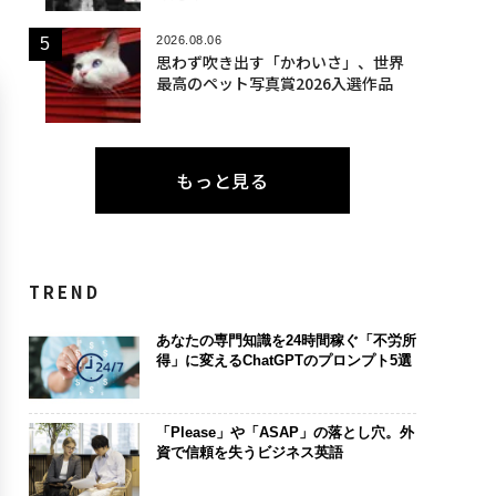
2026.08.06
思わず吹き出す「かわいさ」、世界
最高のペット写真賞2026入選作品
もっと見る
TREND
あなたの専門知識を24時間稼ぐ「不労所
得」に変えるChatGPTのプロンプト5選
「Please」や「ASAP」の落とし穴。外
資で信頼を失うビジネス英語