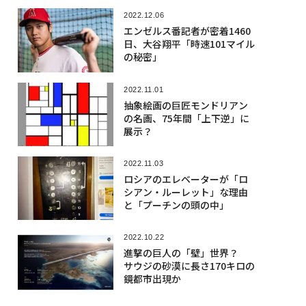
2022.12.06
エンゼルス番記者が密着1460
日、大谷翔平「時速101マイル
の秘密」
2022.11.01
抽象絵画の巨匠モンドリアン
の名画、75年間「上下逆」に
展示？
2022.11.03
ロシアのエレベーターが「ロ
シアン・ルーレット」な理由
と「プーチンの頭の中」
2022.10.22
進撃の巨人の「壁」世界？
サウジの砂漠に長さ170キロの
鏡都市出現か