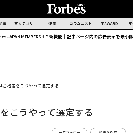
記事
カテゴリ
連載
コラムニスト
AWARD
rbes JAPAN MEMBERSHIP 新機能｜
記事ページ内の広告表示を最小
は合格者をこうやって選定する
者をこうやって選定する
著者フォロー
記事を保存