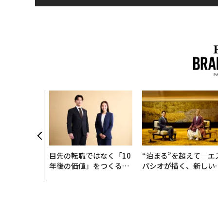
目先の転職ではなく「10
“泊まる”を超えて─エ
年後の価値」をつくる─
パシオが描く、新しい
─アサインの長期伴走型
本のラグジュアリー（
支援とは
編）