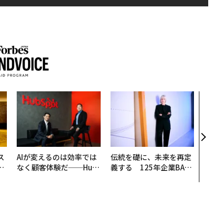
なぜ
術”
変え
月島
ショ
ス
AIが変えるのは効率では
伝統を礎に、未来を再定
日
なく顧客体験だ──Hub
義する 125年企業BAT
中
Spot Japanが語る「Gr
が挑むスモークレスな未
ow Better」な組織のつ
来
くり方