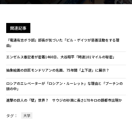
関連記事
『電通有志ボラ部』部長が気づいた「ビル・ゲイツが慈善活動をする理
由」
エンゼルス番記者が密着1460日、大谷翔平「時速101マイルの秘密」
抽象絵画の巨匠モンドリアンの名画、75年間「上下逆」に展示？
ロシアのエレベーターが「ロシアン・ルーレット」な理由と「プーチンの
頭の中」
進撃の巨人の「壁」世界？ サウジの砂漠に長さ170キロの鏡都市出現か
タグ：
大学