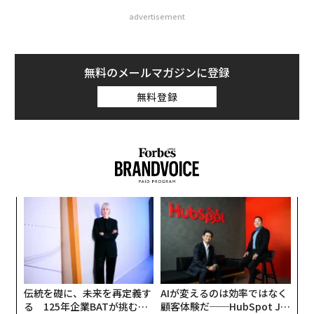
advertisement
無料のメールマガジンに登録
無料登録
「
左右
T
パ
日
技
無
防
伝統を礎に、未来を再定義す
AIが変えるのは効率ではなく
る 125年企業BATが挑むス
顧客体験だ──HubSpot Ja