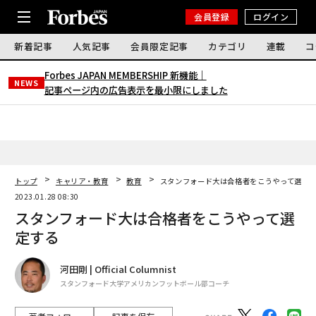
会員登録
ログイン
新着記事
人気記事
会員限定記事
カテゴリ
連載
コ
Forbes JAPAN MEMBERSHIP 新機能｜
NEWS
記事ページ内の広告表示を最小限にしました
トップ
キャリア・教育
教育
スタンフォード大は合格者をこうやって選定
2023.01.28 08:30
スタンフォード大は合格者をこうやって選
定する
河田剛 | Official Columnist
スタンフォード大学アメリカンフットボール部コーチ