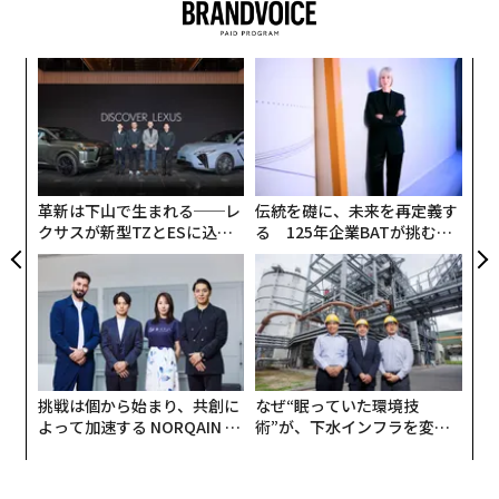
ません。
たしかにずっとコツコツとメモを取る習慣はありまし
“
た。しかしながら、数年前まではこれと言ったノウハウ
シ
グ
というものを意識したことはありません。
目
の
コクヨ社員のノートの使い方とは
ン
そんなある日（といっても7年前の2016年ですが）、こ
革新は下山で生まれる──レ
伝統を礎に、未来を再定義す
クサスが新型TZとESに込め
る 125年企業BATが挑むス
れまで数冊の本を出版していただいていたKADOKAWAの
た「DISCOVER」の哲学
モークレスな未来
編集者さんから「ノート術の本を書いてもらえません
か」というオファーをいただきました。
そんなこともあり、私はこのテーマにはじめて向き合い
ましたが、体系だったノート術、メモ術という答えに、
そのときはたどりつくことができませんでした。
挑戦は個から始まり、共創に
なぜ“眠っていた環境技
よって加速する NORQAIN JA
術”が、下水インフラを変え
PAN 特別座談会
たのか──産総研×月島JFE
実際にコクヨ社員のノートを調べて、何がポイントなの
アクアソリューションの10年
かを探りましたが、100者100通り。