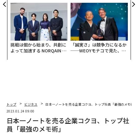
モークレスな未来
panが語る「Grow Better」
な組織のつくり方
挑戦は個から始まり、共創に
「誠実さ」は競争力になるか
よって加速する NORQAIN JA
──WEOYモナコで見た、く
PAN 特別座談会
ら寿司の経営哲学
トップ
ビジネス
日本一ノートを売る企業コクヨ、トップ社員「最強のメモ術」
2023.01.24 09:00
日本一ノートを売る企業コクヨ、トップ社
員「最強のメモ術」