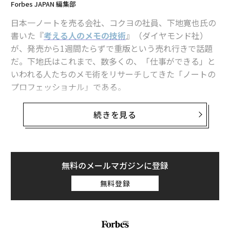
Forbes JAPAN 編集部
日本一ノートを売る会社、コクヨの社員、下地寛也氏の
書いた『
考える人のメモの技術
』（ダイヤモンド社）
が、発売から1週間たらずで重版という売れ行きで話題
だ。下地氏はこれまで、数多くの、「仕事ができる」と
いわれる人たちのメモ術をリサーチしてきた「ノートの
プロフェッショナル」である。
下地氏に以下、「最強のメモ術」についてご寄稿いただ
続きを見る
いた。
コクヨ社員のノート：複数のノートを使い分け
無料のメールマガジンに登録
ている人が多い
無料登録
私はコクヨという日本で一番ノートを作っている会社で
30年以上働いています。こう言うと、さぞノートの取り
方にもこだわりがあるんでしょうねと思われるかもしれ