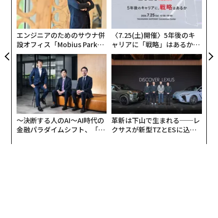
日
むス
の
ン
エンジニアのためのサウナ併
〈7.25(土)開催〉5年後のキ
設オフィス「Mobius Park」
ャリアに「戦略」はあるか。
がオープン──タマディック
トップエグゼクティブのキャ
が健康経営を徹底する理由
リアに触れる1日│CAREER S
UMMIT 2026
〜決断する人のAI〜AI時代の
革新は下山で生まれる──レ
金融パラダイムシフト、「超
クサスが新型TZとESに込め
個別化」の核心 【MUFG×ウ
た「DISCOVER」の哲学
ェルスナビ×PwC】