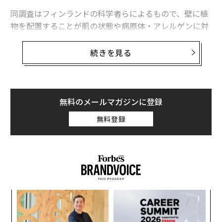
同調査はフィンランドの科学者らによるもので、壁に植
物を配置することが肌の状態や病原体・アレルゲンに対
する免疫系の改善につながることを示唆した初の研究
だ。論文は、科学誌サイエンティフィック・リポーツ
続きを見る
（Scientific Reports）に掲載された。
フィンランドのタンペレとラハティの都会のオフィス環
境で実施された同調査では、28人の労働者が対象とさ
無料のメールマガジンに登録
れ、壁を緑化した空気清浄作用があるオフィスで働く11
無料登録
人と、壁面が緑化されていない空間で働く対照群の17人
に分かれた。
ィン
「
ズが
左右
ムの
T
義す
目