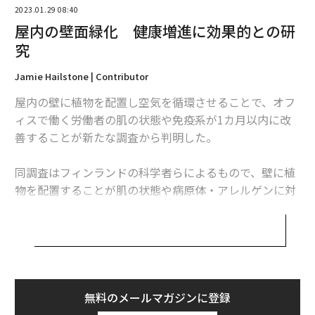
2023.01.29 08:40
屋内の壁面緑化 健康増進に効果的との研
究
Jamie Hailstone | Contributor
屋内の壁に植物を配置し空気を循環させることで、オフ
ィスで働く労働者の肌の状態や免疫系が1カ月以内に改
善することが新たな調査から判明した。
同調査はフィンランドの科学者らによるもので、壁に植
物を配置することが肌の状態や病原体・アレルゲンに対
する免疫系の改善につながることを示唆した初の研究
だ。論文は、科学誌サイエンティフィック・リポーツ
（Scientific Reports）に掲載された。
フィンランドのタンペレとラハティの都会のオフィス環
境で実施された同調査では、28人の労働者が対象とさ
無料のメールマガジンに登録
れ、壁を緑化した空気清浄作用があるオフィスで働く11