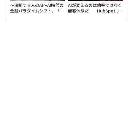
〜決断する人のAI〜AI時代の
AIが変えるのは効率ではなく
金融パラダイムシフト、「超
顧客体験だ──HubSpot Ja
「これが、自己免疫疾患やアレルギーが増えている主な
個別化」の核心 【MUFG×ウ
panが語る「Grow Better」
理由の一つと考えられている」（ソードゥンサーリ）
ェルスナビ×PwC】
な組織のつくり方
調査の参加者らが壁面を緑化した空間にいたのはオフィ
スのみで、平日の間だった。壁面緑化の影響を調べるた
め、両集団の参加者からは肌と血液のサンプルが3回採
取された。
研究科学者のマリア・ルスルンドは「自然に根差した比
較的簡単な方法で健康を促進できことが結果から示され
ている」と述べた。また、世界でも手付かずの自然が残
るフィンランドのラップランドで育ったソードゥンサー
リは、人間は自然に触れる必要があるということに気づ
く人が増えることを願っている。
外壁の緑化にもメリットが