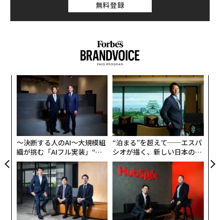
無料登録
人と、壁面が緑化されていない空間で働く対照群の17人
に分かれた。
その結果、空気循環型の壁面緑化を行った空間で働いて
いた人は、対照群の労働者と比べて肌上の善玉菌の数や
種類が増えていた。
ンツ
革
への
ク
こうした善玉菌は、肌が病原体や炎症と闘う上で役に立
た、
た「
キ
伝
つもので、免疫反応を向上させる効果もある。このこと
か。
る
から、壁に緑を植えた空間は、健康状態を改善する働き
キャ
モ
を持つ肌の微生物叢（そう）や免疫系に良い効果をもた
R S
〜決断する人のAI〜大規模組
“泊まる”を超えて──エスパ
らすことが示されている。
織が挑む「AIフル実装」“使
シオが描く、新しい日本のラ
う”企業から“動く”企業へ【N
グジュアリー（前編）
実験に使用された植物を提供したのはフィンランド企業
TTドコモビジネス×PwC】
ナーバ（Naava）だ。共同創業者のアキ・ソードゥンサ
ーリは、衛生水準の向上と生物多様性の喪失により、人
が自然と環境微生物に触れる機会は減ったと述べてい
る。