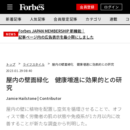
会員登録
ログイン
新着記事
人気記事
会員限定記事
カテゴリ
連載
コ
Forbes JAPAN MEMBERSHIP 新機能｜
NEWS
記事ページ内の広告表示を最小限にしました
トップ
ライフスタイル
屋内の壁面緑化 健康増進に効果的との研究
2023.01.29 08:40
屋内の壁面緑化 健康増進に効果的との研
究
Jamie Hailstone | Contributor
屋内の壁に植物を配置し空気を循環させることで、オフ
ィスで働く労働者の肌の状態や免疫系が1カ月以内に改
善することが新たな調査から判明した。