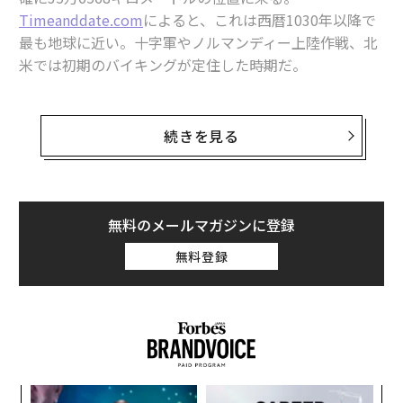
室内にいながら壮大な星空を楽しめるスマート望遠鏡「eQuinox 2」
Timeanddate.com
によると、これは西暦1030年以降で
最も地球に近い。十字軍やノルマンディー上陸作戦、北
NASAの探査車が火星でオパールを発見
米では初期のバイキングが定住した時期だ。
史上最も危険な「iPhone接続ケーブル」が発売、悪用の懸念
この「究極のスーパームーン」は、中国の
旧正月
が始ま
る合図でもあり、1月23日の日没後に最高の景色を見せ
続きを見る
NASA望遠鏡が大量の水と水蒸気に覆われた地球サイズの系外惑星発見
る金星と土星の珍しい
大接近
の最中のこととなる。
タグ：
太陽/太陽系
なぜ突然月がそんなに近くにくるのだろうか？
無料のメールマガジンに登録
新月がこんなにも近くなる理由
advertisement
無料登録
月が過去992年間で最も近くにくる。ただし夜空に姿を
現すことはなく、天体観測者たちに真っ暗な空を提供す
る。
模組
A