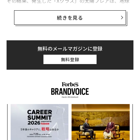
その結果、発生した「Xクラス」の太陽フレアは、地球
の磁場に影響を与え、人工衛星や通信機器を損傷する可
能性があるほか、電力網が過負荷になる恐れもある。太
続きを見る
陽フレアは軌道を周回している宇宙飛行士にとっても脅
威だ。
地球から1億5000万キロメートル離れた水素とヘリウム
無料のメールマガジンに登録
ガスからなるボールでる太陽には約11年の太陽周期があ
無料登録
る。その間にソーラーミニマム（活動極小期）からソー
ラーマキシマム（活動極大期）へと変化する。後者であ
る現在の第25太陽活動周期のピークは2024年あるいは2
025年に起きると予測されており、2022年は太陽のここ
約10年間で理論上最も強力な期間となる。
義す
「
むス
3
C
革
る
ク
た「