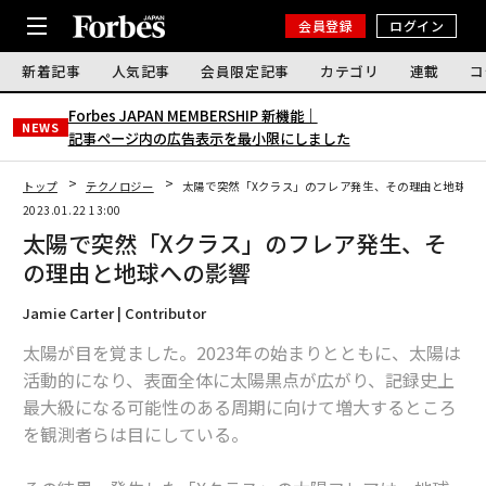
会員登録
ログイン
新着記事
人気記事
会員限定記事
カテゴリ
連載
コ
Forbes JAPAN MEMBERSHIP 新機能｜
NEWS
記事ページ内の広告表示を最小限にしました
トップ
テクノロジー
太陽で突然「Xクラス」のフレア発生、その理由と地球へ
2023.01.22 13:00
太陽で突然「Xクラス」のフレア発生、そ
の理由と地球への影響
Jamie Carter | Contributor
太陽が目を覚ました。2023年の始まりとともに、太陽は
活動的になり、表面全体に太陽黒点が広がり、記録史上
最大級になる可能性のある周期に向けて増大するところ
を観測者らは目にしている。