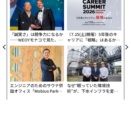
“使
顧客
【N
pa
伝
C】
な
る
モ
「誠実さ」は競争力になるか
〈7.25(土)開催〉5年後のキ
──WEOYモナコで見た、く
ャリアに「戦略」はあるか。
ら寿司の経営哲学
トップエグゼクティブのキャ
リアに触れる1日│CAREER S
UMMIT 2026
エンジニアのためのサウナ併
なぜ“眠っていた環境技
設オフィス「Mobius Park」
術”が、下水インフラを変え
がオープン──タマディック
たのか──産総研×月島JFE
が健康経営を徹底する理由
アクアソリューションの10年