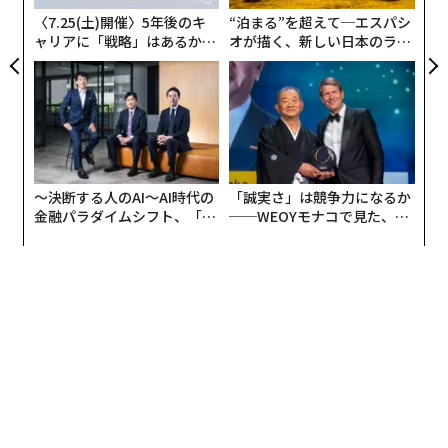
〈7.25(土)開催〉5年後のキ
“泊まる”を超えて─エスパシ
ャリアに「戦略」はあるか。
オが描く、新しい日本のラグ
トップエグゼクティブのキャ
ジュアリー（中編）
リアに触れる1日│CAREER S
UMMIT 2026
〜決断する人のAI〜AI時代の
「誠実さ」は競争力になるか
金融パラダイムシフト、「超
──WEOYモナコで見た、く
個別化」の核心 【MUFG×ウ
ら寿司の経営哲学
ェルスナビ×PwC】