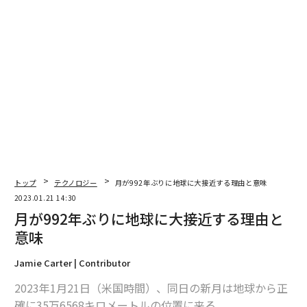
翻訳＝髙橋信夫
2026年9月号発売中
最新号の購入はこちらから
メンバーシップに登録する
トップ
テクノロジー
月が992年ぶりに地球に大接近する理由と意味
2023.01.21 14:30
月が992年ぶりに地球に大接近する理由と
意味
関連記事
Jamie Carter | Contributor
2023年1月21日（米国時間）、同日の新月は地球から正
月が992年ぶりに地球に大接近する理由と意味
確に35万6568キロメートルの位置に来る。