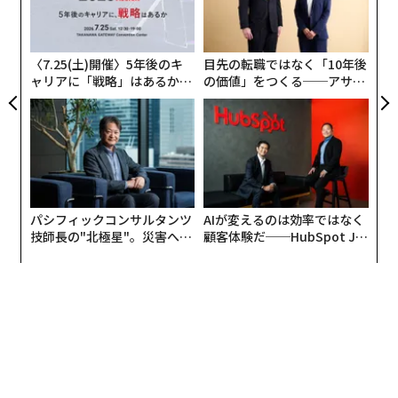
日
織
コクヨ社員のノートの使い方とは
う
T
そんなある日（といっても7年前の2016年ですが）、こ
〈7.25(土)開催〉5年後のキ
目先の転職ではなく「10年後
ャリアに「戦略」はあるか。
の価値」をつくる──アサイ
れまで数冊の本を出版していただいていたKADOKAWAの
トップエグゼクティブのキャ
ンの長期伴走型支援とは
編集者さんから「ノート術の本を書いてもらえません
リアに触れる1日│CAREER S
か」というオファーをいただきました。
UMMIT 2026
そんなこともあり、私はこのテーマにはじめて向き合い
ましたが、体系だったノート術、メモ術という答えに、
そのときはたどりつくことができませんでした。
パシフィックコンサルタンツ
AIが変えるのは効率ではなく
技師長の"北極星"。災害への
顧客体験だ──HubSpot Ja
無力感を乗り越え見つけた、
panが語る「Grow Better」
実際にコクヨ社員のノートを調べて、何がポイントなの
防災一筋20年の答え
な組織のつくり方
かを探りましたが、100者100通り。