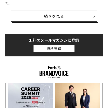
た。
advertisement
地球の磁場は、宇宙線や、強力な太陽風が運ぶ荷電粒子
続きを見る
から我々を守る、複雑で広大な泡のようなものだ。荷電
粒子が上層大気内の原子や分子（主に酸素や窒素）と衝
突すると、そこで生じたエネルギーの一部が、緑と青を
帯びたオーロラ特有の光に変化する。この光は、宇宙か
無料のメールマガジンに登録
ら見えることもあるという。
無料登録
「
左右
T
〜
日
織
う