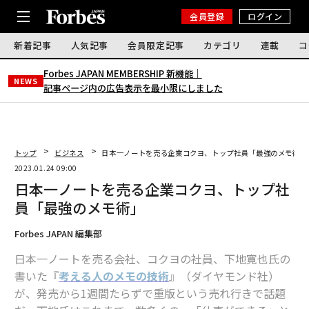
会員登録
ログイン
新着記事
人気記事
会員限定記事
カテゴリ
連載
コ
Forbes JAPAN MEMBERSHIP 新機能｜
NEWS
記事ページ内の広告表示を最小限にしました
トップ
ビジネス
日本一ノートを売る企業コクヨ、トップ社員「最強のメモ術」
2023.01.24 09:00
日本一ノートを売る企業コクヨ、トップ社
員「最強のメモ術」
Forbes JAPAN 編集部
日本一ノートを売る会社、コクヨの社員、下地寛也氏の
書いた『
考える人のメモの技術
』（ダイヤモンド社）
が、発売から1週間たらずで重版という売れ行きで話題