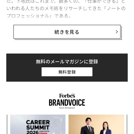
だ。下地氏はこれまで、数多くの、「仕事ができる」と
いわれる人たちのメモ術をリサーチしてきた「ノートの
プロフェッショナル」である。
下地氏に以下、「最強のメモ術」についてご寄稿いただ
続きを見る
いた。
コクヨ社員のノート：複数のノートを使い分け
無料のメールマガジンに登録
ている人が多い
無料登録
私はコクヨという日本で一番ノートを作っている会社で
30年以上働いています。こう言うと、さぞノートの取り
方にもこだわりがあるんでしょうねと思われるかもしれ
ません。
たしかにずっとコツコツとメモを取る習慣はありまし
「
た。しかしながら、数年前まではこれと言ったノウハウ
左右
T
というものを意識したことはありません。
〜