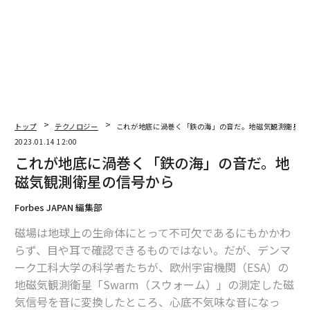
メンバーシップに登録する
関連記事
トップ
テクノロジー
これが地底に渦巻く「鉄の海」の音だ。地磁気観測衛星の
W杯森保監督のノートに学ぶ トップクラスが続けるたった1つの習慣
2023.01.14 12:00
これが地底に渦巻く「鉄の海」の音だ。地
阪大のカンニングペーパーがすごい。成功に必要なのは「要約」だった
磁気観測衛星の信号から
アマゾン元参謀が回顧 「記憶に残るほどヒドい会議」
Forbes JAPAN 編集部
磁場は地球上の生命体にとって不可欠であるにもかかわ
一種の「こんまり流片づけ」。アナログノート術が世界中で大ブームな理
由
らず、目や耳で確認できるものではない。だが、デンマ
ーク工科大学の科学者たちが、欧州宇宙機関（ESA）の
アナログ手帳が電子ツールより時間管理に向く「5つの証拠」
地磁気観測衛星「Swarm（スウォーム）」の測定した磁
気信号を音に変換したところ、心底不気味な音になっ