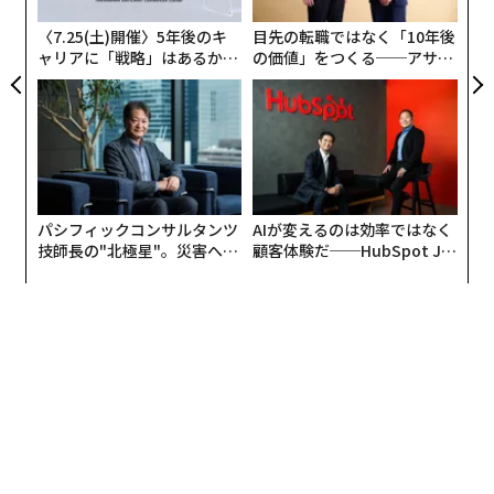
T
〈7.25(土)開催〉5年後のキ
目先の転職ではなく「10年後
ャリアに「戦略」はあるか。
の価値」をつくる──アサイ
トップエグゼクティブのキャ
ンの長期伴走型支援とは
オーロラは、太陽活動で生じる太陽風の中の荷電粒子と
リアに触れる1日│CAREER S
地球の磁場の相互作用で見られるものであり、地球が生
UMMIT 2026
み出す磁場や、太陽風を伴う相互作用の音を聴くのとは
別物だ。
地球の磁場は、地下3000キロメートルの外核を形成す
パシフィックコンサルタンツ
AIが変えるのは効率ではなく
る、液状の鉄が渦巻く超高温の鉄の海で作られているこ
技師長の"北極星"。災害への
顧客体験だ──HubSpot Ja
無力感を乗り越え見つけた、
panが語る「Grow Better」
とが多い。自転車のダイナモライトがタイヤの回転をエ
防災一筋20年の答え
な組織のつくり方
ネルギーに変換して発電するように、回転によって電流
が発生する。地球の電磁場が常に変化する原因はここに
ある。