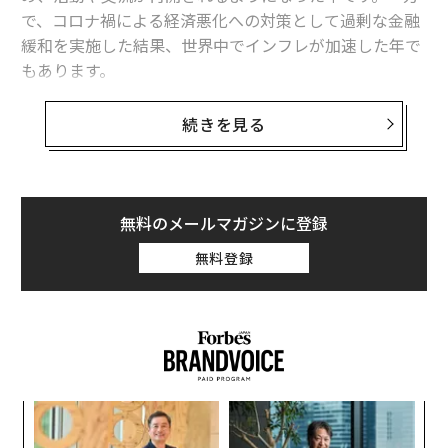
で、コロナ禍による経済悪化への対策として過剰な金融
緩和を実施した結果、世界中でインフレが加速した年で
もあります。
このインフレに対し、米国では中央銀行にあたるFRB
続きを見る
（米連邦準備理事会）が金融引き締め姿勢を強め、その
大幅な利上げにより資産バブルに唐突な終止符が打たれ
ました。日本も後に続かなかったのは、意図的なのか、
できない理由があったのかはわかりませんが、いずれに
無料のメールマガジンに登録
しても30年以上ぶりの記録的なドル高・円安が進む事態
無料登録
となりました。
金利が上がり、グロースアセット（テック株やクリプト
など）の価格が暴落する一方で、OpenAIの「
DALL·E 2
」や「
ChatGPT
」が想像を超えたAI技術で世界を驚か
せ、逆境に差し込む希望の光となって現れた年でもあり
るか
挑
ました。AI技術が今後具体的にどのように発展していく
、く
よっ
かは、もちろん現時点ではまだ誰にもわかりません。