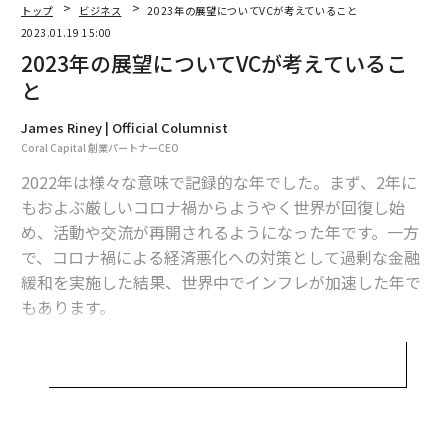
トップ
ビジネス
2023年の展望についてVCが考えていること
スタートアップに対して以前より明らかに低いバリュエ
2023.01.19 15:00
ーションがつけられる傾向が今後強まることは言うまで
2023年の展望についてVCが考えているこ
もないでしょう。また、投資家が資金の使い道になおい
と
っそう慎重になることが予想されるため、起業家として
もバーンレートの管理や投資家との関係構築にここ数年
James Riney | Official Columnist
よりも注意深く取り組む必要があります。
Coral Capital 創業パートナーCEO
2022年は様々な意味で記録的な年でした。まず、2年に
実際、2022年には多くのスタートアップが資金調達を延
もおよぶ厳しいコロナ禍からようやく世界が回復し始
期していますが、いつまでも先延ばしにできるものでは
め、活動や交流が再開されるようになった年です。一方
ありません。2023年には彼らの多くが資金調達活動を再
で、コロナ禍による経済悪化への対策として過剰な金融
開する可能性が高いでしょう。その時にバリュエーショ
緩和を実施した結果、世界中でインフレが加速した年で
ンを上げて調達できるかどうかは、今後の状況次第とし
もあります。
か言えないのが現状です。
このインフレに対し、米国では中央銀行にあたるFRB
また、IPO市場がいつ回復するかという点にも注目して
（米連邦準備理事会）が金融引き締め姿勢を強め、その
います。今年の後半にはインフレが落ち着き、FRBも金
大幅な利上げにより資産バブルに唐突な終止符が打たれ
融引き締めを弱めると見込まれることから、その時期を
ました。日本も後に続かなかったのは、意図的なのか、