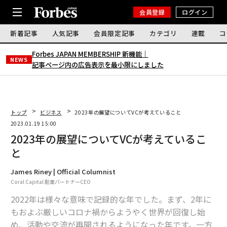
会員登録
ログイン
新着記事
人気記事
会員限定記事
カテゴリ
連載
コ
Forbes JAPAN MEMBERSHIP 新機能｜
NEWS
記事ページ内の広告表示を最小限にしました
トップ
ビジネス
2023年の展望についてVCが考えていること
2023.01.19 15:00
2023年の展望についてVCが考えているこ
と
James Riney | Official Columnist
Coral Capital 創業パートナーCEO
2022年は様々な意味で記録的な年でした。まず、2年に
もおよぶ厳しいコロナ禍からようやく世界が回復し始
め、活動や交流が再開されるようになった年です。一方