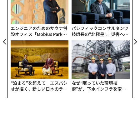
PA
ア
の
しかし、スマホやクラウド技術の誕生がかつて世界を一
た
変させたように、AIという巨大な追い風が次のテクノロ
エンジニアのためのサウナ併
パシフィックコンサルタンツ
ジー革命を起こす目前まで来ていると予想する意見が多
設オフィス「Mobius Park」
技師長の"北極星"。災害への
く見られます。
がオープン──タマディック
無力感を乗り越え見つけた、
が健康経営を徹底する理由
防災一筋20年の答え
VCとしての今後の予想について記者や投資家からよく尋
ねられますが、先のことは断言できないので基本的には
回答を遠慮しています。それよりも、私たちが普段から
支援させていただいている起業家たちのほうが、よほど
“泊まる”を超えて─エスパシ
なぜ“眠っていた環境技
未来を的確に予想できているでしょう（なんと言って
オが描く、新しい日本のラグ
術”が、下水インフラを変え
も、起業家は未来の作り手ですから）。ただし、今後に
ジュアリー（中編）
たのか──産総研×月島JFE
向けて個人的に注目している点についてはいくつか紹介
アクアソリューションの10年
できます。
まず、スタートアップ界の今後を考える上で個人的に特
に注目しているのが、資金調達環境です。もちろん、資
金プールが完全に枯渇したわけでありません。しかし、