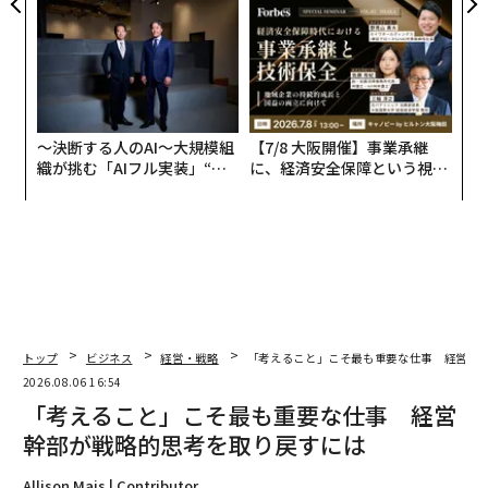
全貌
〜決断する人のAI〜大規模組
【7/8 大阪開催】事業承継
織が挑む「AIフル実装」“使
に、経済安全保障という視点
う”企業から“動く”企業へ【N
が加わるとき──経営者が問
TTドコモビジネス×PwC】
われる新たな判断軸
トップ
ビジネス
経営・戦略
「考えること」こそ最も重要な仕事 経営幹
2026.08.06 16:54
「考えること」こそ最も重要な仕事 経営
幹部が戦略的思考を取り戻すには
Allison Mais | Contributor