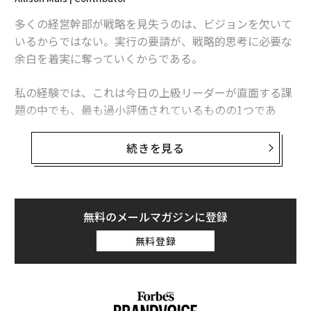
多くの経営幹部が戦略を見失うのは、ビジョンを欠いて
いるからではない。実行の要請が、戦略的思考に必要な
余白を着実に奪っていくからである。
私の経験では、これは今日の上級リーダーが直面する課
題の中でも、最も過小評価されているものの1つであ
る。問題は、戦略計画や計画策定セッション、経営幹部
向けリトリートが不足していることではない。問題は、
続きを見る
多くのリーダーが、緊急性が内省を常に上回る環境で仕
事をしていることにある。
その結果、リーダーシップのパラドックスが生じる。経
無料のメールマガジンに登録
営幹部が責任を担えば担うほど、未来について考える時
無料登録
間は少なくなっていくのだ。
以前の記事で、私は「
チーフ・ファイヤーファイター問題
」と呼ぶものについ