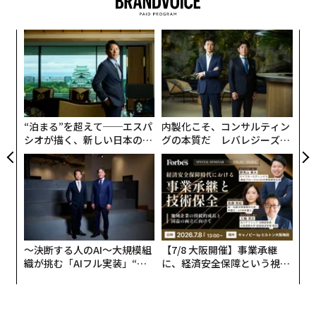
て論じた。これは、オペレーションを担うリーダーがエ
スカレーション、承認、危機管理のサイクルに陥ってし
目
まう傾向を指す。火消しは生産的に感じられるかもしれ
の
ないが、多くの場合、戦略的リーダーシップの犠牲の上
ン
に成り立っている。
革
ク
た「
そこで問われるのは、経営幹部はいかにして戦略的に考
“泊まる”を超えて──エスパ
内製化こそ、コンサルティン
える能力を取り戻すのか、ということだ。
シオが描く、新しい日本のラ
グの本質だ レバレジーズが
グジュアリー（前編）
実践する、次世代ファームの
戦略には余白が必要である
全貌
戦略的思考は、会議と会議の合間に生まれるものではな
い。過密な予定表や、空になった受信箱の副産物でもな
い。戦略には余白が必要である。
〜決断する人のAI〜大規模組
【7/8 大阪開催】事業承継
難しいのは、ほとんどの組織が意図せずしてその余白を
織が挑む「AIフル実装」“使
に、経済安全保障という視点
なくすように設計されていることだ。リーダーは、即応
う”企業から“動く”企業へ【N
が加わるとき──経営者が問
TTドコモビジネス×PwC】
われる新たな判断軸
性、対応可能性、即時の問題解決によって評価される。
こうした期待は時間とともに、絶え間ない活動が有効性