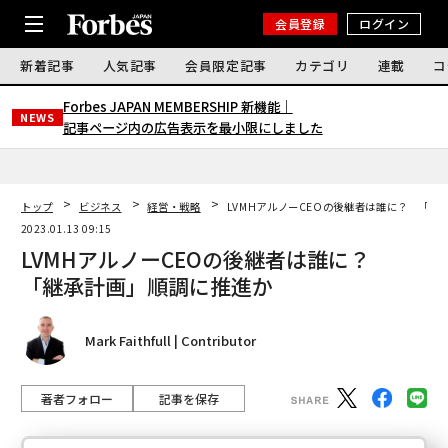
会員登録
ログイン
新着記事
人気記事
会員限定記事
カテゴリ
連載
コ
Forbes JAPAN MEMBERSHIP 新機能｜
NEWS
記事ページ内の広告表示を最小限にしました
トップ
ビジネス
経営・戦略
LVMHアルノーCEOの後継者は誰に？ 「継
2023.01.13 09:15
LVMHアルノーCEOの後継者は誰に？
「継承計画」順調に推進か
Mark Faithfull | Contributor
著者フォロー
記事を保存