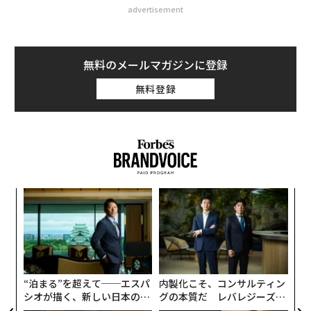
advertisement
無料のメールマガジンに登録
無料登録
目
の
ン
革
ク
た「
“泊まる”を超えて──エスパ
内製化こそ、コンサルティン
シオが描く、新しい日本のラ
グの本質だ レバレジーズが
グジュアリー（前編）
実践する、次世代ファームの