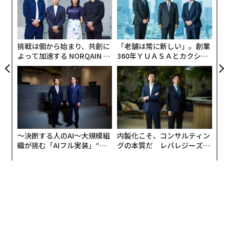
er」
が
室効果ガス排出量が2005年比で300%以上増加する可能
“
が
シ
性があると欧州委員会は予測しています。
グ
挑戦は個から始まり、共創に
「老舗は常に新しい」。創業
よって加速する NORQAIN JA
360年ＹＵＡＳＡとカクシン
PAN 特別座談会
CEO田尻望が語る、AIを超え
る人の価値
〜決断する人のAI〜大規模組
内製化こそ、コンサルティン
織が挑む「AIフル実装」“使
グの本質だ レバレジーズが
う”企業から“動く”企業へ【N
実践する、次世代ファームの
TTドコモビジネス×PwC】
全貌
2018年における世界の二酸化炭素排出量のうち、航空セクターからの排出量は2%