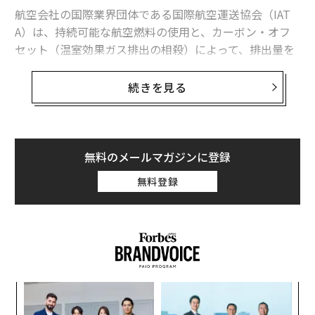
航空会社の国際業界団体である国際航空運送協会（IAT
A）は、持続可能な航空燃料の使用と、カーボン・オフ
セット（温室効果ガス排出の相殺）によって、排出量を
80%以上削減できるとしています。
続きを見る
エアバスなど大手航空会社は、電気や水素を燃料とする
航空機に代表される低排出ガス技術の開発を進めていま
す。本題について世界経済フォーラム（WEF）のアジェ
ンダからご紹介します。
無料のメールマガジンに登録
無料登録
格安航空券が手軽に入手できることは、もはや当たり前
のこととなっています。
しかし、航空輸送は世界の二酸化炭素排出量の約2.5%を
占めており、ほとんどの航空機がジェット燃料を動力源
としています。抜本的な削減策が講じられなかった場
なく
エ
Ja
設オ
合、航空業界の需要によっては、21世紀半ばまでに、温