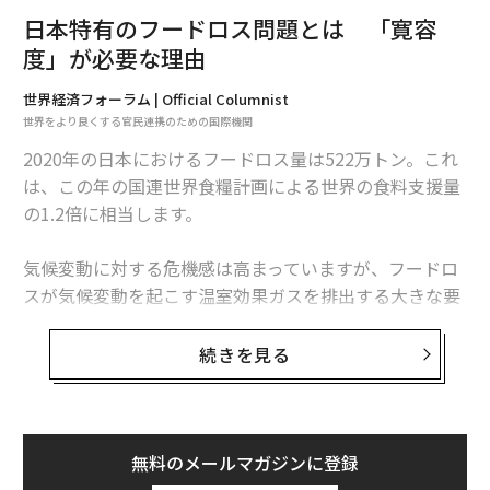
世界経済フォーラムで航空業界の脱炭素化を主導するラ
日本特有のフードロス問題とは 「寛容
イア・バーバラは、「コミットメントを実行に移す段階
度」が必要な理由
では、脱炭素化目標を掲げる政府の支援が業界にとって
不可欠です。今世紀半ばまでにネットゼロを目指すICAO
世界経済フォーラム | Official Columnist
世界をより良くする官民連携のための国際機関
の長期目標（LTAG）は、この方向に大きく前進する一歩
となるでしょう。世界経済フォーラムは、今後の取り組
2020年の日本におけるフードロス量は522万トン。これ
みについてICAO、各国政府、企業をグローバルに支援し
は、この年の国連世界食糧計画による世界の食料支援量
ていきます」と話します。
の1.2倍に相当します。
気候変動に対する危機感は高まっていますが、フードロ
航空燃料の持続可能性を高める
スが気候変動を起こす温室効果ガスを排出する大きな要
因となっていることは、あまり認知されていません。
国際航空運送協会（IATA）は、持続可能な航空燃料によ
続きを見る
サステナブルな食の未来の構築には、私たち一人ひとり
って二酸化炭素排出量を80%削減することができるとし
が日々の暮らしで食のムダを減らすアクションを心がけ
ています。SAFは、農業廃棄物から空気中から取り出し
ることが、最も大きなインパクトを生むでしょう。本題
た炭素まで、さまざまな原料から製造できます。
について世界経済フォーラム（WEF）のアジェンダから
無料のメールマガジンに登録
ご紹介します。
SAFは既存の航空機や給油インフラでも使用可能です