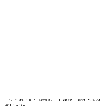
以上を占めています。 Image: Our World in Data
航空業界では、2050年までに二酸化炭素の排出量をネッ
トゼロにする目標を掲げています。10月には、国連の国
際民間航空機関（ICAO）が中心となり、184カ国が参加
する二週間の交渉が行われ、二酸化炭素排出量の削減策
について合意しました。これには革新的な航空機技術の
採用、「合理的」な航空運営、持続可能な航空燃料（SA
F）の利用・増産などが含まれます。
ICAO理事会のサルバトーレ・シャキターノ議長は、「業
界団体のコミットメントに続く形で、各国が航空輸送の
脱炭素化に向けたこの新しい長期目標を採択したこと
は、排出ガスのない動力飛行を実現するために、今後数
十年にわたって加速しなければならないグリーンイノベ
ーションとモメンタムに大きく貢献するでしょう」と述
べています。
トップ
経済・社会
日本特有のフードロス問題とは 「寛容度」が必要な理由
2023.01.24 16:45