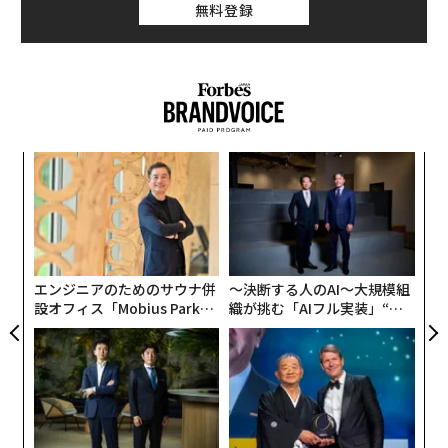
無料登録
が、高い製造コストや供給量不足により普及が遅れてい
ます。現在、SAFの利用は、全ジェット燃料の0.1%に満
まだ食べられる状態であるにも関わらず廃棄される食品
たないとみられています。
「フードロス」が、依然としてなくなりません。農林水
産省の発表によると、日本におけるフードロス量は522
IATAは、航空業界が2050年までにネットゼロを達成する
万トン。国民1人につき1日お茶碗1杯分（約113g）に相
ために必要とされる排出量削減分の約65%が、SAFによ
当する食べ物が、捨てられています。これは、国連世界
ンツ
「
るものになると試算しています。しかし、そのために
への
左右
食糧計画（WFP）による、世界の食料支援量（約420万
は、大幅な増産により需要を満たす必要があるとしてい
た、
T
トン）の1.2倍に相当する量です。
A
ます。さらに、「増産が最も進むのは、政策的支援が世
日
顧客
界で一般的になり、化石燃料であるケロシンに対してSA
食品の「3分の1ルール」
pa
Fが十分な競争力を獲得し、有望とされるオフセット源
な
エンジニアのためのサウナ併
〜決断する人のAI〜大規模組
日本では、食品業界全体に根強く残る「3分の1ルール」
が少なくなる2030年代である」と述べています。
設オフィス「Mobius Park」
織が挑む「AIフル実装」“使
という商習慣があります。食品が製造された日から賞味
がオープン──タマディック
う”企業から“動く”企業へ【N
期限までの3分の1の期間を過ぎた商品は、卸売業者から
が健康経営を徹底する理由
TTドコモビジネス×PwC】
航空輸送による二酸化炭素排出量
次ページ ＞
の納品をスーパーなどの小売店が認めず、3分の2の期間
をオフセットする
を過ぎた商品は、小売店の店頭で販売されないという業
界ルールです。欧米にも同様のルールが存在しますが、
1
2
米国では納品期限が2分の1、英国では4分の3、フランス