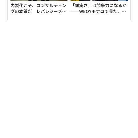
内製化こそ、コンサルティン
「誠実さ」は競争力になるか
では3分の2であるのと比較すると、日本の鮮度基準が際
グの本質だ レバレジーズが
──WEOYモナコで見た、く
文＝Stefan Ellerbeck, Senior Writer, Formative Content
立って厳しいことが分かります。
実践する、次世代ファームの
ら寿司の経営哲学
全貌
賞味期限がある程度確保された商品を店頭に並べるため
2026年9月号発売中
に策定されたこのルールは、新鮮で安全な食品を消費者
に届けられるメリットがある一方、この期限を過ぎる
と、納品・販売ができなくなるため、食品の流通過程で
最新号の購入はこちらから
大量に食品ロスが発生してしまう日本特有の原因となっ
ているのです。
メンバーシップに登録する
advertisement