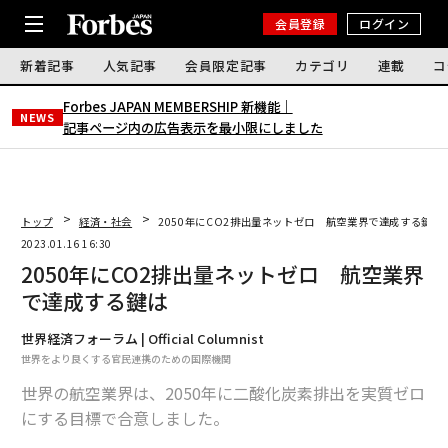
会員登録
ログイン
新着記事
人気記事
会員限定記事
カテゴリ
連載
コ
Forbes JAPAN MEMBERSHIP 新機能｜
NEWS
記事ページ内の広告表示を最小限にしました
トップ
経済・社会
2050年にCO2排出量ネットゼロ 航空業界で達成する鍵は
2023.01.16 16:30
2050年にCO2排出量ネットゼロ 航空業界
で達成する鍵は
世界経済フォーラム | Official Columnist
世界をより良くする官民連携のための国際機関
世界の航空業界は、2050年に二酸化炭素排出を実質ゼロ
にする目標で合意しました。