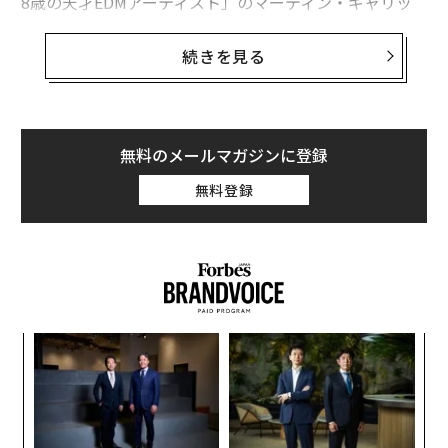
8歳の天才EDMアーティスト」のマーティン・ギャリッ
クスら、次世代を担う音楽家らが選出された。
続きを見る
今回のリストには音楽プロデューサーやレーベルの経営
者も含まれている。スウェーデン人プロデューサーのシ
ェルバックはテイラー・スウィフトの最新アルバムの楽
曲を手がけたことが評価された。また、ベアハンズをヒ
無料のメールマガジンに登録
ットさせたカントラ・レコードの共同設立者ウィル・グ
無料登録
リッグズもその功績を讃えられた。全メンバーの名前は
下記の通り。
フロリダ・ジョージア・ライン
（Florida Georgia Line）
キ
「
27歳のタイラー・ハバードと29歳のブライアン・ケリー
か。
左右
はまさに30 Under 30を象徴する存在と言える。カント
キャ
T
「
リー、ロック、エレクトロニカ、ヒップホップとポップ
R S
日
─
ミュージックを融合させた音楽で一気にスターダムを駆
ら