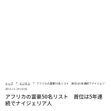
文＝ザック・オマリー・グリーンバーグ（Forbes）/ 編集＝上田裕資
2026年9月号発売中
トップ
ビジネス
アフリカの富豪50名リスト 首位は5年連続でナイジェリア人
最新号の購入はこちらから
2015.11.19 10:01
アフリカの富豪50名リスト 首位は5年連
メンバーシップに登録する
続でナイジェリア人