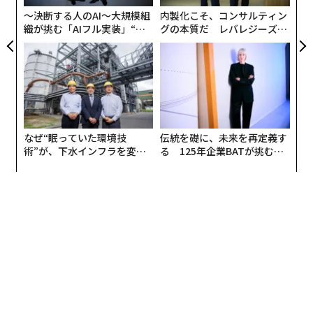
け上った。
〜決断する人のAI〜大規模組
内製化こそ、コンサルティン
織が挑む「AIフル実装」“使
グの本質だ レバレジーズが
う”企業から“動く”企業へ【N
実践する、次世代ファームの
TTドコモビジネス×PwC】
全貌
なぜ“眠っていた環境技
伝統を礎に、未来を再定義す
術”が、下水インフラを変え
る 125年企業BATが挑むス
たのか──産総研×月島JFE
モークレスな未来
アクアソリューションの10年