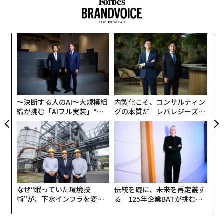
タグ：
ニッキー・ミナージュ
リル・ウェイン
2位は資産額66億ドル(約8,150億円)と推定されるニッキ
ブリトニー・スピアーズ
カニエ・ウェスト/Ye
ー・オッペンハイマー。昨年の3位から1つ順位を上げ
アリアナ・グランデ
サム・スミス
レビ
Sony/ソニー
キ
「
た。ダイヤモンドの採鉱から流通、加工、卸売までを手
スターダム
ロック・ネイション
デル／Dell
か。
左右
掛ける南アフリカのデビアスの会長だったが、保有して
キャ
T
LEGO/レゴ
ジンガ
「
いた同社株を2012年、米アングロ・アメリカンに51億ド
R S
日
─
ルで売却した。
ら
advertisement
〜決断する人のAI〜大規模組
内製化こそ、コンサルティン
織が挑む「AIフル実装」“使
グの本質だ レバレジーズが
う”企業から“動く”企業へ【N
実践する、次世代ファームの
TTドコモビジネス×PwC】
全貌
なぜ“眠っていた環境技
伝統を礎に、未来を再定義す
術”が、下水インフラを変え
る 125年企業BATが挑むス
たのか──産総研×月島JFE
モークレスな未来
アクアソリューションの10年