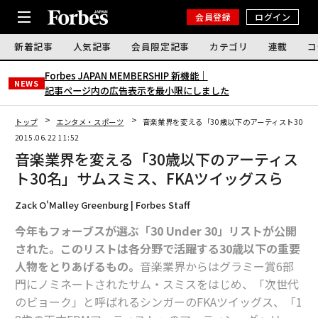
会員登録
ログイン
新着記事
人気記事
会員限定記事
カテゴリ
連載
コ
Forbes JAPAN MEMBERSHIP 新機能｜
NEWS
記事ページ内の広告表示を最小限にしました
トップ
エンタメ・スポーツ
音楽業界を変える「30歳以下のアーティスト30名
2015.06.22 11:52
音楽業界を変える「30歳以下のアーティス
ト30名」サムスミス、FKAツイッグスら
Zack O'Malley Greenburg | Forbes Staff
今年もフォーブスが選ぶ「30 Under 30」リストが公開
された。このリストは各分野で活躍する30歳以下の重要
人物をとりあげるもの。
音楽業界からはグラミー賞6部
門にノミネートされたサム・スミスをはじめ、「次世代
のビョーク」と呼ばれるシンガーのFKAツイッグス、「1