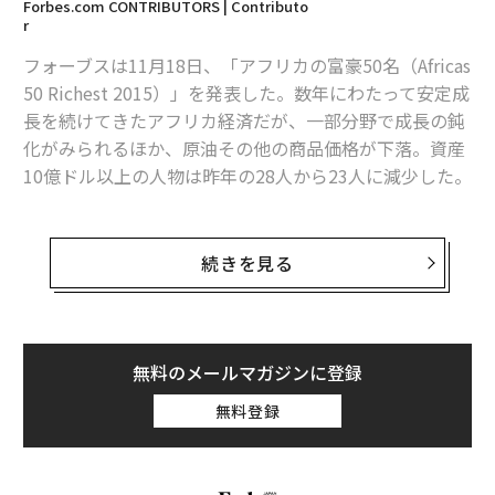
Forbes.com CONTRIBUTORS | Contributo
r
フォーブスは11月18日、「アフリカの富豪50名（Africas
関連記事
50 Richest 2015）」を発表した。数年にわたって安定成
長を続けてきたアフリカ経済だが、一部分野で成長の鈍
アフリカの富豪50名リスト 首位は5年連続でナイジェリア人
化がみられるほか、原油その他の商品価格が下落。資産
10億ドル以上の人物は昨年の28人から23人に減少した。
米「40歳以下で最もリッチな起業家」ランキング 最年少は23歳
1億円以上で売り出されるアンディー・ウォーホルの帽子
5年連続でトップの座を維持したのは、ナイジェリアの
続きを見る
「米国人が好きなブランド」 4位にネットフリックス
ダンゴート・グループを率いるアリコ・ダンゴートCE
O。同グループは貿易を中心に、精糖や製粉、セメン
「世界で最も影響力のある日本人」 トヨタ社長、安倍首相、孫正義氏ら
ト、石油、ガス、運輸、銀行等の分野に展開するコング
ロマリット。しかし、ダンゴートの資産額は昨年より約
無料のメールマガジンに登録
テイラー・スウィフト
リアーナ
ビヨンセ
ジェイ・Z
50億ドル少ない167億ドル(約2兆610億円)だった。ナイ
無料登録
ジャスティン・ビーバー
エド・シーラン
ジェリアの通貨ナイラの下落と、ダンコート・セメント
の株価下落が原因とみられる。
ショーン・コムズ
チャンス・ザ・ラッパー
マーティン・ギャリックス
スクリレックス