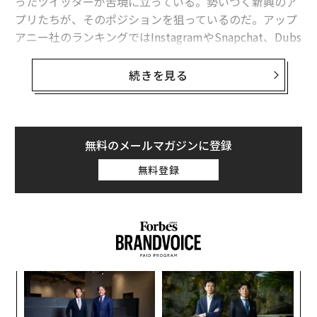
ったツイッターが苦境に立っている。勢いづく新興のア
プリたちが、そのポジションを狙っているのだ。アップ
アニー社のランキングではInstagramやSnapchat、Dubs
mashや Kikといったライバルが全て、ツイッターのダウ
ンロード数を超えている。
続きを見る
「ツイッターはもはや米国では上位20位圏外のアプリに
なりました」と語るのはソーシャルメディアの調査企
業・Magid Associates社のTero Kuittinen氏。
無料のメールマガジンに登録
「新興のソーシャルアプリが勢力を増す中で、ツイッタ
無料登録
ーはかなり苦戦しています」
ライバルの猛追に苦しむのみでなく、ツイッター自身の
成長力にも陰りが見える。直近のユーザー成長率は18%
に低下。昨年の第三四半期の23%から5%も下げてい
る。本年度第一期のMAU（月間アクティブユーザー数）
伝
は3億200万人と発表したが、今期の予測値は非公開とし
る
た。相次ぐ新機能の追加もユーザー数の増加には貢献し
モ
「