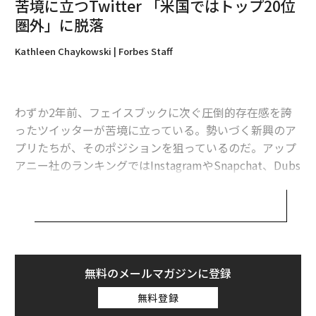
苦境に立つTwitter 「米国ではトップ20位
圏外」に脱落
Kathleen Chaykowski | Forbes Staff
関連記事
パリ同時テロで見えたソーシャルメディアの光と影
わずか2年前、フェイスブックに次ぐ圧倒的存在感を誇
ったツイッターが苦境に立っている。勢いづく新興のア
フェイスブック ニュースアプリ「Notify」で70メディアと連携
プリたちが、そのポジションを狙っているのだ。アップ
欧州で爆発する「スタートアップ支援」 出資額は年間1.2兆円
アニー社のランキングではInstagramやSnapchat、Dubs
mashや Kikといったライバルが全て、ツイッターのダウ
更新：パリ同時テロ 実行犯はPS4を通信に利用か
ンロード数を超えている。
「宇宙太陽光発電」の最新7動向 三菱重工はワイヤレス送電に成功
「ツイッターはもはや米国では上位20位圏外のアプリに
なりました」と語るのはソーシャルメディアの調査企
タグ：
ジャック・ドーシー
しより
UBS
アップアニー
業・Magid Associates社のTero Kuittinen氏。
無料のメールマガジンに登録
「新興のソーシャルアプリが勢力を増す中で、ツイッタ
無料登録
ーはかなり苦戦しています」