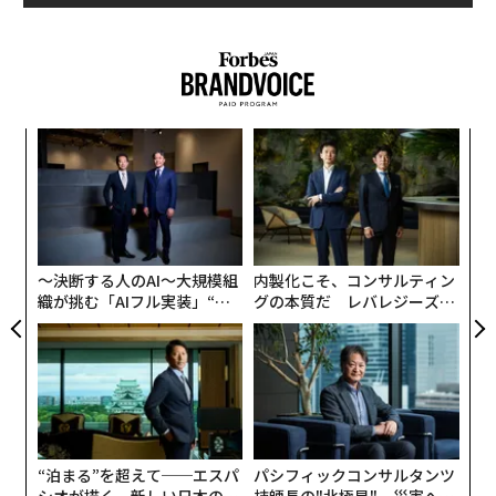
advertisement
ライバルの猛追に苦しむのみでなく、ツイッター自身の
成長力にも陰りが見える。直近のユーザー成長率は18%
に低下。昨年の第三四半期の23%から5%も下げてい
る。本年度第一期のMAU（月間アクティブユーザー数）
伝
は3億200万人と発表したが、今期の予測値は非公開とし
る
た。相次ぐ新機能の追加もユーザー数の増加には貢献し
モ
「
ていないようだ。
左右
T
不調の責任をとる形で先週、CEOのディック・コステロ
日
〜決断する人のAI〜大規模組
内製化こそ、コンサルティン
は辞任を表明。後任は暫定的な形でジャック・ドーシー
織が挑む「AIフル実装」“使
グの本質だ レバレジーズが
が務める。しかし、アナリストらの見方では「組織改編
う”企業から“動く”企業へ【N
実践する、次世代ファームの
が効果を出せるかどうかは疑わしい」という。ツイッタ
TTドコモビジネス×PwC】
全貌
ーはマネタイズを急いだり、ユーザー利用率向上の策を
練るよりも、「まずは新規ユーザーの獲得こそが緊急の
課題だ」というのだ。
“泊まる”を超えて──エスパ
パシフィックコンサルタンツ
他のアプリの数字を挙げてみよう。InstagramのMAUは
シオが描く、新しい日本のラ
技師長の"北極星"。災害への