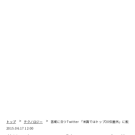
文＝キャスリーン・チャイコフスキー（Forbes）/ 翻訳編集＝上田裕
資
2026年9月号発売中
最新号の購入はこちらから
トップ
テクノロジー
苦境に立つTwitter 「米国ではトップ20位圏外」に脱落
メンバーシップに登録する
2015.06.17 12:00