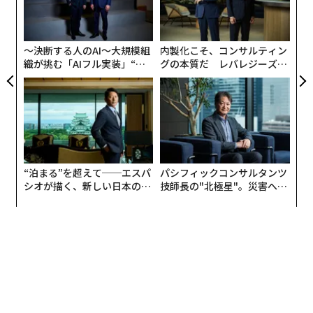
ていないようだ。
左右
T
日
〜決断する人のAI〜大規模組
内製化こそ、コンサルティン
織が挑む「AIフル実装」“使
グの本質だ レバレジーズが
う”企業から“動く”企業へ【N
実践する、次世代ファームの
TTドコモビジネス×PwC】
全貌
“泊まる”を超えて──エスパ
パシフィックコンサルタンツ
シオが描く、新しい日本のラ
技師長の"北極星"。災害への
グジュアリー（前編）
無力感を乗り越え見つけた、
防災一筋20年の答え