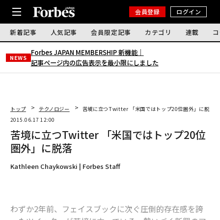
会員登録
ログイン
新着記事
人気記事
会員限定記事
カテゴリ
連載
コ
Forbes JAPAN MEMBERSHIP 新機能｜
NEWS
記事ページ内の広告表示を最小限にしました
トップ
テクノロジー
苦境に立つTwitter 「米国ではトップ20位圏外」に脱落
2015.06.17 12:00
苦境に立つTwitter 「米国ではトップ20位
圏外」に脱落
Kathleen Chaykowski | Forbes Staff
わずか2年前、フェイスブックに次ぐ圧倒的存在感を誇