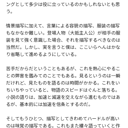
ングとして多少は役に立っているのかもしれないとも思
う。
情景描写に加えて、言葉による容貌の描写、服装の描写
もなかなか難しい。登場人物（大抵主人公）が相手の服
装を見て強く意識した場合、それを描写するべきなのは
当然だ。しかし、実を言うと僕は、ここいらへんはかな
り省略して進めるようにしている。
苦手だからだということもあるが、これを熱心にやるこ
との弊害を鑑みてのことでもある。見るというのは一瞬
だけれど、見たものを語るのは時間がかかる。これをい
ちいちやっていると、物語のスピードはぐんと落ちる。
小説の語りは、加速と減速を交えながら進むものではあ
るが、基本的には加速を信条とするのだ。
そしてもうひとつ、描写としてきわめてハードルが高い
のは味覚の描写である。これもまた縷々語っていくと作