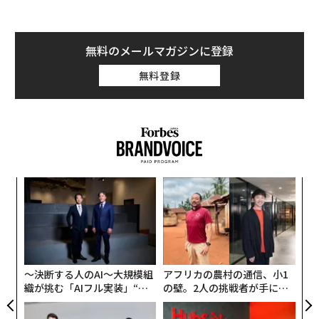
見単純だ。大学全体ではなく、特定の学位プログラム、
つまり1つの専攻の卒業生の平均所得が、高卒のみの同
年齢層の平均所得を上回らない場合、そのプログラムの
無料のメールマガジンに登録
将来の学生は連邦学生ローンを利用できなくなる。
無料登録
来年1月から、教育省は米国内のすべての大学におけ
る、すべての学位プログラムの全卒業生の平均所得を算
出するため、膨大なデータセットの収集を開始する。
これは仮定の話ではない。現実に進行していることだ。
しかも、ほとんど誰もこの問題を語っていない。
るか
な
、く
術
所得説明責任テストは実際にどう機能するのか
た
革
ア
ク
仕組みはこうだ。ある特定の大学の英文学科を想像して
た「
ほしい。卒業生の平均年収は$60,000（約947万円）だ
〜決断する人のAI〜大規模組
アフリカの農村の通信、小1
が、その州の高卒者の平均年収は$65,000（約1030万
織が挑む「AIフル実装」“使
の壁。2人の挑戦者が手にし
円）だとする。この法律の下では、その大学で将来、英
う”企業から“動く”企業へ【N
た「次なる武器」
文学を専攻する学生は連邦ローンを利用できなくなる。
TTドコモビジネス×PwC】