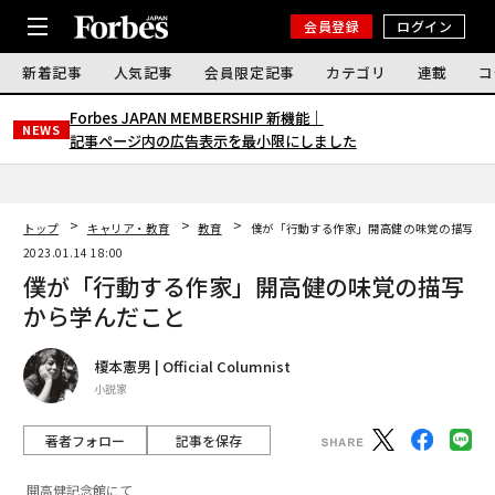
会員登録
ログイン
新着記事
人気記事
会員限定記事
カテゴリ
連載
コ
Forbes JAPAN MEMBERSHIP 新機能｜
NEWS
記事ページ内の広告表示を最小限にしました
トップ
キャリア・教育
教育
僕が「行動する作家」開高健の味覚の描写か
2023.01.14 18:00
僕が「行動する作家」開高健の味覚の描写
から学んだこと
榎本憲男 | Official Columnist
小説家
著者フォロー
記事を保存
開高健記念館にて