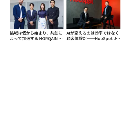
民間ローンが事実上存在しないなか、この大学で英文学
を学ぶことは、自己資金で支払える人だけに許されたぜ
いたくになる。学科は縮小し、やがて閉鎖を余儀なくさ
れる。
挑戦は個から始まり、共創に
AIが変えるのは効率ではなく
よって加速する NORQAIN JA
顧客体験だ──HubSpot Ja
学問分野全体に及ぶ見えにくい影響
PAN 特別座談会
panが語る「Grow Better」
な組織のつくり方
この法律が大きな見出しになってこなかった理由の1つ
は、当局が影響を受ける学術プログラムは「
わずか5.1%
」だと主張しているからである。しかし、5%というの
は決して小さな数字ではない。しかも当然ながら、政府
は時間の経過とともに算定方法を調整し、その数字を瞬
時に拡大することもできる。
そして現時点でも、不合格になると見込まれているプロ
グラムは深刻な問いを投げかけている。例えば、全米の
宗教学プログラムの53%がこのテストに不合格になると
予想されている