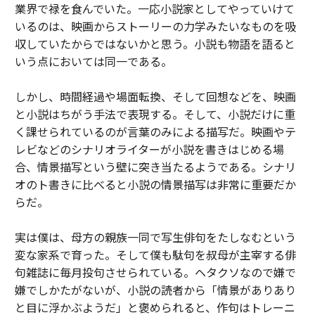
業界で禄を食んでいた。一応小説家としてやっていけて
いるのは、映画からストーリーの力学みたいなものを吸
収していたからではないかと思う。小説も物語を語ると
いう点においては同一である。
しかし、時間経過や場面転換、そして回想などを、映画
と小説はちがう手法で表現する。そして、小説だけに重
く課せられているのが言葉のみによる描写だ。映画やテ
レビなどのシナリオライターが小説を書きはじめる場
合、情景描写という壁に突き当たるようである。シナリ
オのト書きに比べると小説の情景描写は非常に重要だか
らだ。
実は僕は、母方の親族一同で写生俳句をたしなむという
変な家系で育った。そして僕も駄句を叔母が主宰する俳
句雑誌に毎月投句させられている。ヘタクソなので嫌で
嫌でしかたがないが、小説の読者から「情景がありあり
と目に浮かぶようだ」と褒められると、作句はトレーニ