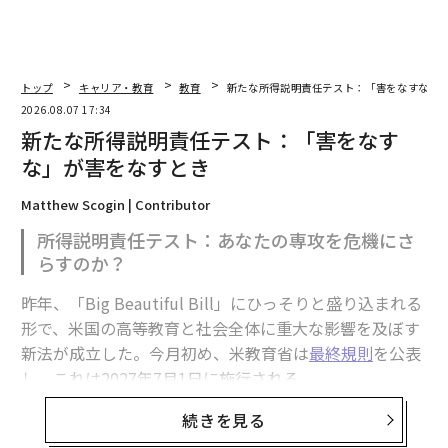
トップ
キャリア・教育
教育
新たな所得説明責任テスト：「害をなすな」
2026.08.07 17:34
新たな所得説明責任テスト：「害をなす
な」が害をなすとき
Matthew Scogin | Contributor
所得説明責任テスト：あなたの専攻を危機にさ
らすのか？
昨年、「Big Beautiful Bill」にひっそりと盛り込まれる
形で、米国の高等教育と社会全体に重大な影響を及ぼす
新法が成立した。今月初め、米教育省は
最終規則
を公表
し、これは2027年7月1日に施行される。
続きを見る
それは「所得説明責任テスト」と呼ばれる。仕組みは一