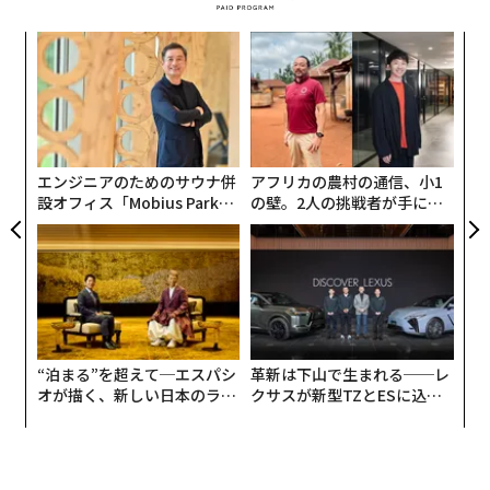
キ
挑
か。
よっ
キャ
PA
「
R S
3
C
る
エンジニアのためのサウナ併
アフリカの農村の通信、小1
設オフィス「Mobius Park」
の壁。2人の挑戦者が手にし
がオープン──タマディック
た「次なる武器」
が健康経営を徹底する理由
“泊まる”を超えて─エスパシ
革新は下山で生まれる──レ
オが描く、新しい日本のラグ
クサスが新型TZとESに込め
ジュアリー（中編）
た「DISCOVER」の哲学