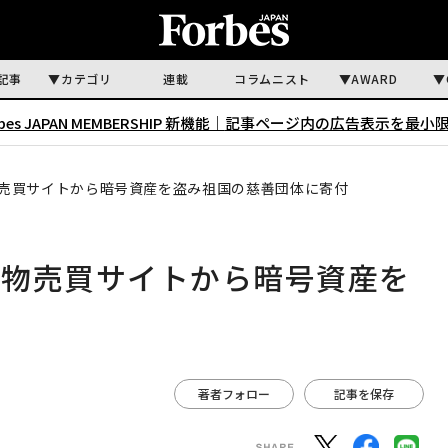
記事
カテゴリ
連載
コラムニスト
AWARD
rbes JAPAN MEMBERSHIP 新機能｜
記事ページ内の広告表示を最小
売買サイトから暗号資産を盗み祖国の慈善団体に寄付
薬物売買サイトから暗号資産を
付
著者フォロー
記事を保存