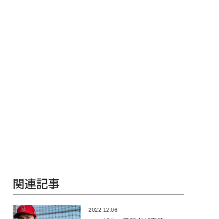
戦者の明日」
る、AIを超え
関連記事
2022.12.06