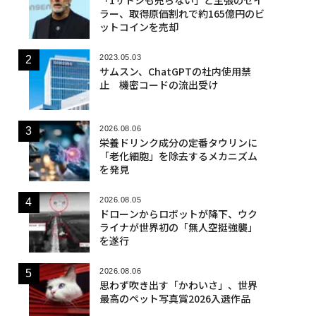
ラー、取得原価割れで約165億円のビ
ットコインを売却
2023.05.03
サムスン、ChatGPTの社内使用禁
止 機密コードの流出受け
2026.08.06
栄養ドリンク成分の定番タウリンに
「老化細胞」を除去するメカニズム
を発見
2026.08.05
ドローンからロボットが降下、ウク
ライナが世界初の「無人空挺強襲」
を遂行
2026.08.06
思わず吹き出す「かわいさ」、世界
最高のペット写真賞2026入選作品