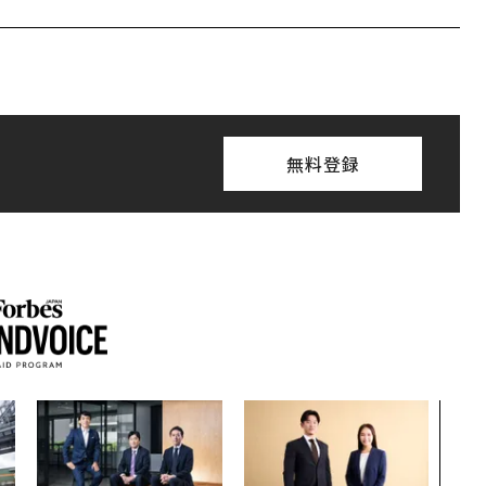
無料登録
「コ
果を左
E」