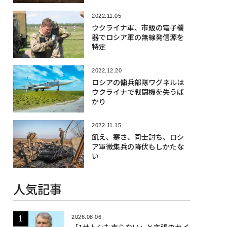
2022.11.05
ウクライナ軍、市販の電子機
器でロシア軍の無線発信源を
特定
2022.12.20
ロシアの傭兵部隊ワグネルは
ウクライナで戦闘機を失うば
かり
2022.11.15
飢え、寒さ、同士討ち、ロシ
ア軍徴集兵の降伏もしかたな
い
人気記事
2026.08.06
「1サトシも売らない」と主張のセイ