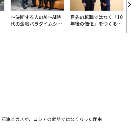
「挑
技
〜決断する人のAI〜AI時
目先の転職ではなく「10
を
代の金融パラダイムシフ
年後の価値」をつくる─
×
ト、「超個別化」の核心
─アサインの長期伴走型
ー
【MUFG×ウェルスナビ
支援とは
×PwC】
─石油とガスが、ロシアの武器ではなくなった理由