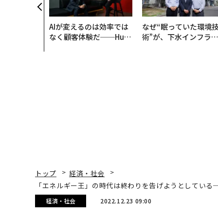
AIが変えるのは効率では
なぜ“眠っていた環境
なく顧客体験だ──Hub
術”が、下水インフラ
Spot Japanが語る「Gr
変えたのか──産総研
ow Better」な組織のつ
月島JFEアクアソリュ
くり方
ションの10年
トップ
経済・社会
「エネルギー王」の時代は終わりを告げようとしている
経済・社会
2022.12.23 09:00