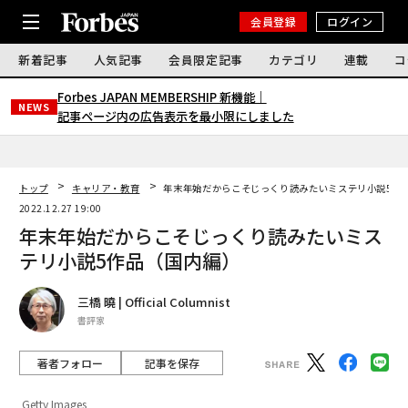
会員登録
ログイン
新着記事
人気記事
会員限定記事
カテゴリ
連載
コ
Forbes JAPAN MEMBERSHIP 新機能｜
NEWS
記事ページ内の広告表示を最小限にしました
トップ
キャリア・教育
年末年始だからこそじっくり読みたいミステリ小説5作
2022.12.27 19:00
年末年始だからこそじっくり読みたいミス
テリ小説5作品（国内編）
三橋 曉 | Official Columnist
書評家
著者フォロー
記事を保存
Getty Images