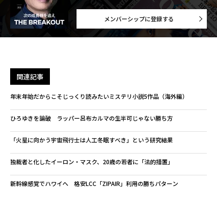
メンバーシップに登録する
関連記事
年末年始だからこそじっくり読みたいミステリ小説5作品（海外編）
ひろゆきを論破 ラッパー呂布カルマの生半可じゃない勝ち方
「火星に向かう宇宙飛行士は人工冬眠すべき」という研究結果
独裁者と化したイーロン・マスク、20歳の若者に「法的措置」
新幹線感覚でハワイへ 格安LCC「ZIPAIR」利用の勝ちパターン