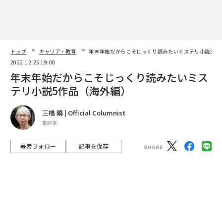
テリ小説5作品（海外編）
三橋 曉 | Official Columnist
書評家
著者フォロー
記事を保存
チャック・ウェンディグ「疫神記」（C）竹書房文庫
映画ファンと肩を並べるミステリ読者のベストテン好き
はつとに知られるところで、師走ともなれば「このミス
テリーがすごい！」だの「週刊文春ミステリーベスト1
0」だのと喧しい。
advertisement
今年もすでに、識者の投票で決まるランキングがいくつ
も発表になっているが、ちょっと待った！ 多様性が叫ば
れる昨今だからこそ、読書だって王道を行くばかりが能