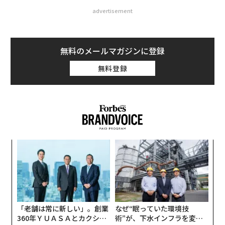
advertisement
無料のメールマガジンに登録
無料登録
伝
る
モ
挑
よっ
PA
「老舗は常に新しい」。創業
なぜ“眠っていた環境技
360年ＹＵＡＳＡとカクシン
術”が、下水インフラを変え