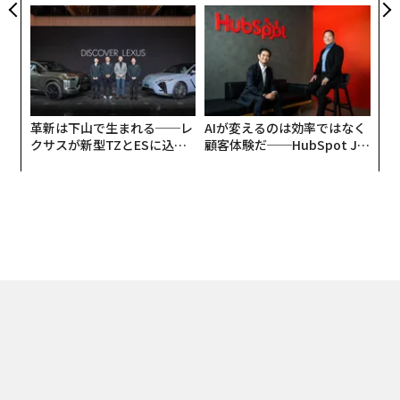
CEO田尻望が語る、AIを超え
たのか──産総研×月島JFE
る人の価値
アクアソリューションの10年
革新は下山で生まれる──レ
AIが変えるのは効率ではなく
クサスが新型TZとESに込め
顧客体験だ──HubSpot Ja
た「DISCOVER」の哲学
panが語る「Grow Better」
な組織のつくり方
トップ
キャリア・教育
年末年始だからこそじっくり読みたいミステリ小説5作
2022.12.25 19:00
年末年始だからこそじっくり読みたいミス