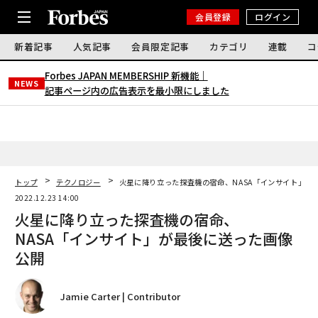
会員登録
ログイン
新着記事
人気記事
会員限定記事
カテゴリ
連載
コ
Forbes JAPAN MEMBERSHIP 新機能｜
NEWS
記事ページ内の広告表示を最小限にしました
トップ
テクノロジー
火星に降り立った探査機の宿命、NASA「インサイト」が
2022.12.23 14:00
火星に降り立った探査機の宿命、
NASA「インサイト」が最後に送った画像
公開
Jamie Carter | Contributor