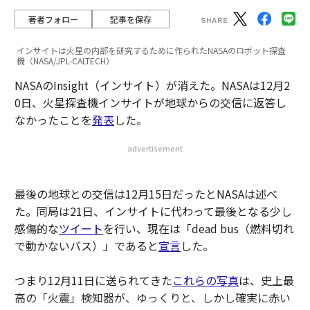
著者フォロー
記事を保存
インサイトは火星の内部を研究するために作られたNASAのロボット探査
機（NASA/JPL-CALTECH）
NASAのInsight（インサイト）が消えた。NASAは12月2
0日、火星探査機インサイトが地球からの交信に返答し
なかったことを
発表
した。
advertisement
最後の地球との交信は12月15日だったとNASAは述べ
た。同局は21日、インサイトに代わって最後となる少し
感傷的な
ツイート
を行い、現在は「dead bus（燃料切れ
で動かないバス）」であると
宣言
した。
つまり12月11日に送られてきた
これらの写真
は、史上最
高の「火震」検知器が、ゆっくりと、しかし確実に赤い