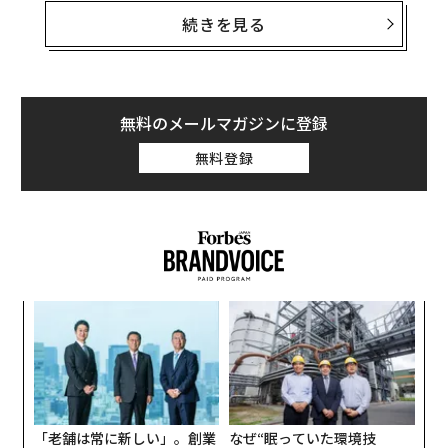
アリゾナ大学にあるHiRISEオペレーションセンターは1
続きを見る
月25日、この画像を「
今日の1枚
」として、実際に写っ
てい画像を説明とともに公開した。
無料のメールマガジンに登録
無料登録
創に
〜
 JA
織
う
パ
T
技
無
防
「老舗は常に新しい」。創業
なぜ“眠っていた環境技