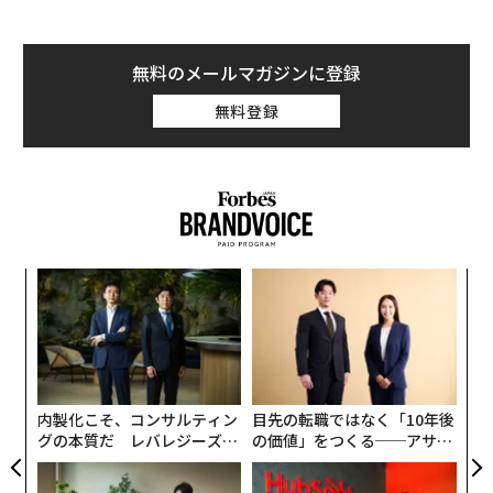
無料のメールマガジンに登録
無料登録
るか
〜
、く
織
う
ア
T
の
た
内製化こそ、コンサルティン
目先の転職ではなく「10年後
グの本質だ レバレジーズが
の価値」をつくる──アサイ
実践する、次世代ファームの
ンの長期伴走型支援とは
全貌