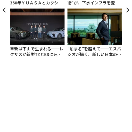
360年ＹＵＡＳＡとカクシン
術”が、下水インフラを変え
CEO田尻望が語る、AIを超え
たのか──産総研×月島JFE
る人の価値
アクアソリューションの10年
革新は下山で生まれる──レ
“泊まる”を超えて──エスパ
クサスが新型TZとESに込め
シオが描く、新しい日本のラ
た「DISCOVER」の哲学
グジュアリー（前編）
翻訳＝高橋信夫
2026年9月号発売中
最新号の購入はこちらから