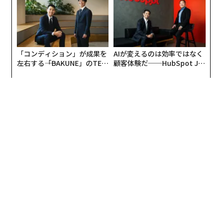
「コンディション」が成果を
AIが変えるのは効率ではなく
左右する――「BAKUNE」のTEN
顧客体験だ──HubSpot Ja
TIALが支える「挑戦者の明
panが語る「Grow Better」
日」
な組織のつくり方