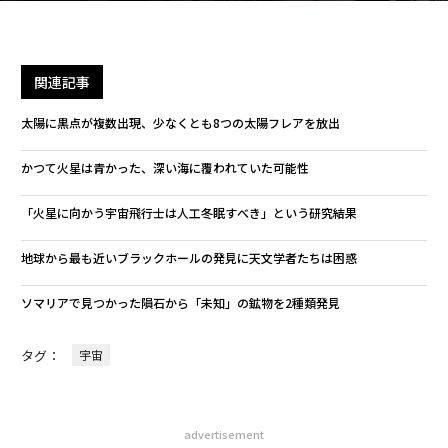
関連記事
太陽に黒点が複数出現、少なくとも8つの太陽フレアを放出
かつて火星は青かった、深い海に覆われていた可能性
「火星に向かう宇宙飛行士は人工冬眠すべき」という研究結果
地球から最も近いブラックホールの発見に天文学者たちは困惑
ソマリアで見つかった隕石から「未知」の鉱物を2種類発見
タグ：
宇宙
advertisement