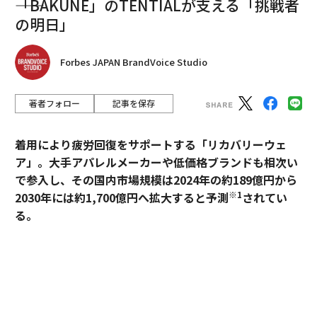
――「BAKUNE」のTENTIALが支える「挑戦者
の明日」
Forbes JAPAN BrandVoice Studio
著者フォロー
記事を保存
着用により疲労回復をサポートする「リカバリーウェ
ア」。大手アパレルメーカーや低価格ブランドも相次い
で参入し、その国内市場規模は2024年の約189億円から
※1
2030年には約1,700億円へ拡大すると予測
されてい
る。
過熱するマーケットにおいて、価格競争とは一線を画す
ブランドとして独自のポジションを築いているのが、TE
NTIALの「BAKUNE」だ。「挑戦する人のコンディショ
ンに向き合い、ポテンシャルを引き出す」——。この一