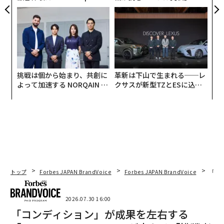
panが語る「Grow Better」
う”企業から“動く”企業へ【N
な組織のつくり方
TTドコモビジネス×PwC】
挑戦は個から始まり、共創に
革新は下山で生まれる──レ
よって加速する NORQAIN JA
クサスが新型TZとESに込め
PAN 特別座談会
た「DISCOVER」の哲学
トップ
Forbes JAPAN BrandVoice
Forbes JAPAN BrandVoice
「コン
2026.07.30 16:00
「コンディション」が成果を左右する