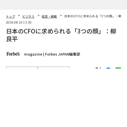
トップ
ビジネス
経営・戦略
日本のCFOに求められる「3つの顔」：柳良
2026.08.10 13:30
日本のCFOに求められる「3つの顔」：柳
良平
magazine | Forbes JAPAN編集部
著者フォロー
記事を保存
柳良平
「守り」を司り「攻め」にも携わる。そして、CEOの最
強のパートナーでもある。元エーザイCFOの柳良平が語
る、日本企業の価値を最大化するCFOの役割とは。
advertisement