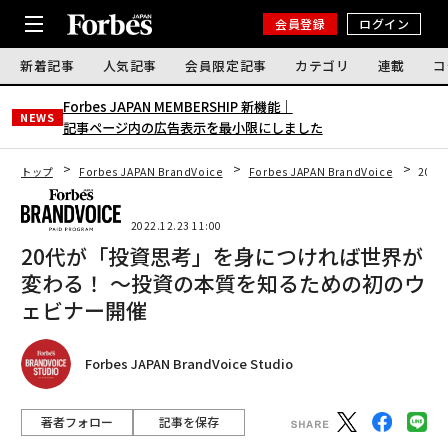
会員登録
ログイン
新着記事
人気記事
会員限定記事
カテゴリ
連載
コ
Forbes JAPAN MEMBERSHIP 新機能｜
NEWS
記事ページ内の広告表示を最小限にしました
トップ
Forbes JAPAN BrandVoice
Forbes JAPAN BrandVoice
20
2022.12.23 11:00
20代が「投資思考」を身につければ世界が
変わる！ 〜投資の本質を知るための初のウ
ェビナー開催
Forbes JAPAN BrandVoice Studio
著者フォロー
記事を保存