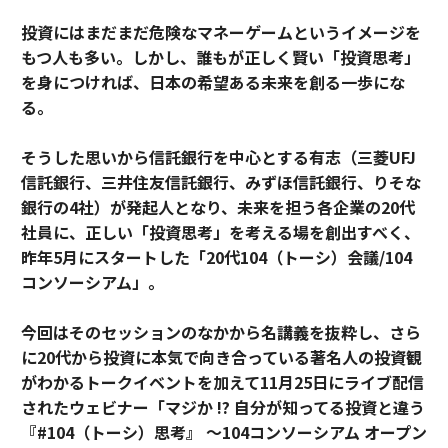
投資にはまだまだ危険なマネーゲームというイメージを
もつ人も多い。しかし、誰もが正しく賢い「投資思考」
を身につければ、日本の希望ある未来を創る一歩にな
る。
そうした思いから信託銀行を中心とする有志（三菱UFJ
信託銀行、三井住友信託銀行、みずほ信託銀行、りそな
銀行の4社）が発起人となり、未来を担う各企業の20代
社員に、正しい「投資思考」を考える場を創出すべく、
昨年5月にスタートした「20代104（トーシ）会議/104
コンソーシアム」。
今回はそのセッションのなかから名講義を抜粋し、さら
に20代から投資に本気で向き合っている著名人の投資観
がわかるトークイベントを加えて11月25日にライブ配信
されたウェビナー「マジか !? 自分が知ってる投資と違う
『#104（トーシ）思考』 〜104コンソーシアム オープン