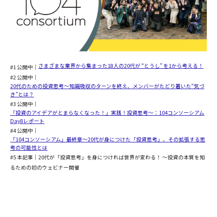
さまざまな業界から集まった18人の20代が “とうし” を1から考える！
#1 公開中｜
#2 公開中｜
20代のための投資思考〜知識吸収のターンを終え、メンバーがたどり着いた“気づ
き”とは？
#3 公開中｜
「投資のアイデアがとまらなくなった！」実践！投資思考〜：104コンソーシアム
Day8レポート
#4 公開中｜
「104コンソーシアム」最終章〜20代が身につけた「投資思考」、その拡張する思
考の可能性とは
#5 本記事｜20代が「投資思考」を身につければ世界が変わる！ 〜投資の本質を知
るための初のウェビナー開催