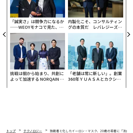
ア
の
ン
「誠実さ」は競争力になるか
内製化こそ、コンサルティン
──WEOYモナコで見た、く
グの本質だ レバレジーズが
ら寿司の経営哲学
実践する、次世代ファームの
全貌
挑戦は個から始まり、共創に
「老舗は常に新しい」。創業
よって加速する NORQAIN JA
360年ＹＵＡＳＡとカクシン
PAN 特別座談会
CEO田尻望が語る、AIを超え
る人の価値
トップ
テクノロジー
独裁者と化したイーロン・マスク、20歳の若者に「法的措