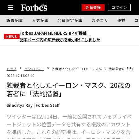
会員登録
ログイン
新着記事
人気記事
会員限定記事
カテゴリ
連載
コ
Forbes JAPAN MEMBERSHIP 新機能｜
NEWS
記事ページ内の広告表示を最小限にしました
トップ
テクノロジー
独裁者と化したイーロン・マスク、20歳の若者に「法的措
2022.12.16 08:40
独裁者と化したイーロン・マスク、20歳の
若者に「法的措置」
Siladitya Ray | Forbes Staff
ツイッターは12月14日、一般に公開されているプライベ
ートジェットの位置データを共有する複数のアカウント
を凍結した。これらの航空機は、イーロン・マスクを含