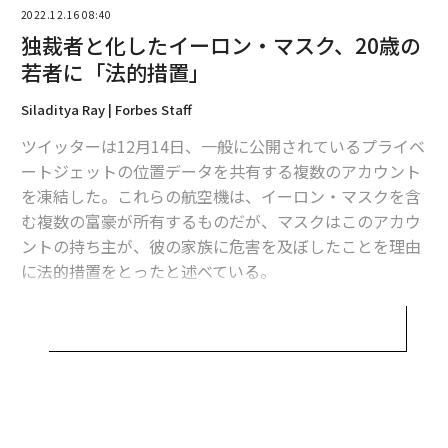
編集＝上田裕資
2022.12.16 08:40
独裁者と化したイーロン・マスク、20歳の
若者に「法的措置」
2026年9月号発売中
Siladitya Ray | Forbes Staff
ツイッターは12月14日、一般に公開されているプライベ
最新号の購入はこちらから
ートジェットの位置データを共有する複数のアカウント
を凍結した。これらの航空機は、イーロン・マスクを含
メンバーシップに登録する
む複数の富豪が所有するものだが、マスクはこのアカウ
ントの持ち主が、彼の家族に危害を及ぼしたことを理由
に法的措置をとったと述べている。
この動きは、マスクがツイッターの独裁者となったこと
関連記事
を改めて示すものと言える。
コロナ後も「二度と戻ってこない」職業とは？
@ElonJetというアカウントは14日朝に、何の説明もな
史上最も危険な「iPhone接続ケーブル」が発売、悪用の懸念
く突然停止された。マスクは以前、このアカウントが、
彼が約束した「言論の自由」の一部として、存在を許さ