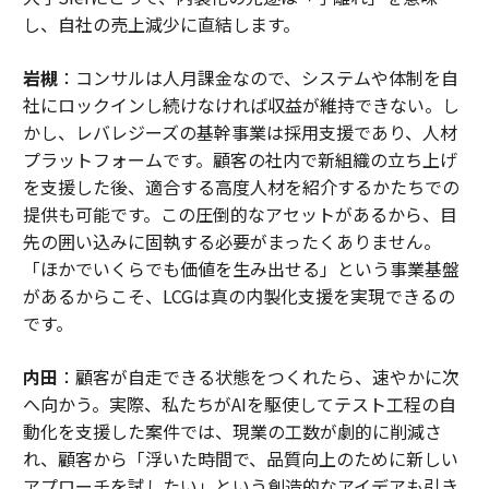
し、自社の売上減少に直結します。
岩槻
：コンサルは人月課金なので、システムや体制を自
社にロックインし続けなければ収益が維持できない。し
かし、レバレジーズの基幹事業は採用支援であり、人材
プラットフォームです。顧客の社内で新組織の立ち上げ
を支援した後、適合する高度人材を紹介するかたちでの
提供も可能です。この圧倒的なアセットがあるから、目
先の囲い込みに固執する必要がまったくありません。
「ほかでいくらでも価値を生み出せる」という事業基盤
があるからこそ、LCGは真の内製化支援を実現できるの
です。
内田
：顧客が自走できる状態をつくれたら、速やかに次
へ向かう。実際、私たちがAIを駆使してテスト工程の自
動化を支援した案件では、現業の工数が劇的に削減さ
れ、顧客から「浮いた時間で、品質向上のために新しい
アプローチを試したい」という創造的なアイデアも引き