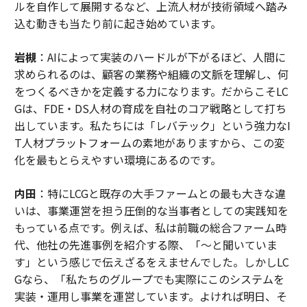
ルを自作して展開するなど、上流人材が技術領域へ踏み
込む動きも当たり前に起き始めています。
岩槻
：AIによって実装のハードルが下がるほど、人間に
求められるのは、顧客の業務や組織の文脈を理解し、何
をつくるべきかを定義する力になります。だからこそLC
Gは、FDE・DS人材の育成を自社のコア戦略として打ち
出しています。私たちには「レバテック」という強力なI
T人材プラットフォームの素地がありますから、この変
化を最もとらえやすい環境にあるのです。
内田
：特にLCGと既存の大手ファームとの最も大きな違
いは、事業運営を担う圧倒的な当事者としての実践知を
もっている点です。例えば、私は前職の総合ファーム時
代、他社の先進事例を紹介する際、「〜と聞いていま
す」という感じで伝えざるをえませんでした。しかしLC
Gなら、「私たちのグループでも実際にこのシステムを
実装・運用し事業を運営しています。よければ明日、そ