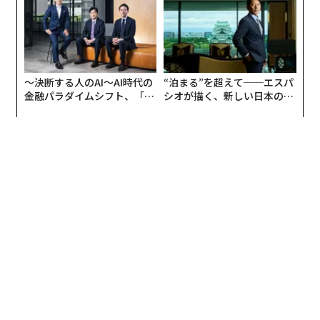
〜決断する人のAI〜AI時代の
“泊まる”を超えて──エスパ
金融パラダイムシフト、「超
シオが描く、新しい日本のラ
個別化」の核心 【MUFG×ウ
グジュアリー（前編）
ェルスナビ×PwC】