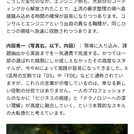
こうした変化のなか、エンジニア側も、大部分のコーデ
ィングから解放されたことで、上流の要求整理の場へ直
接踏み込める時間の確保が容易になりつつあります。コ
ンサルとエンジニアという出自の異なる職種が、同じひ
とつの領域へ急速に収斂されつつあります。
内田秀一（写真右。以下、内田）
： 現場に入り込み、課
題抽出から実装までを一気通貫で完遂する。かつては一
部の選ばれた精鋭にしか成しえなかったその高度なスタ
イルが、今やAIによって実践が容易になってきました。A
I活用の文脈では「DS」や「FDE」などと通称されてい
ますが、これらの言葉が示唆しているのは、単なる新し
い役割の分担ではありません。一人のプロフェッショナ
ルのなかに「ビジネスの視座」と「テクノロジーへの深
い理解」が高度に融合していく、という本質的なスキル
の大転換だと考えています。