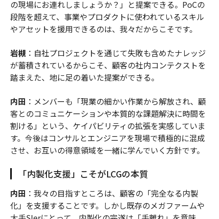
の現場にお連れしましょうか？」と提案できる。PoCの
段階を超えて、事業やプロダクトに使われているスキル
やアセットを援用できるのは、我々だからこそです。
岩槻
：自社プロジェクトを通じて失敗も含めたナレッジ
が蓄積されているからこそ、顧客の社内コンテクストを
踏まえた、地に足の着いた提案ができる。
内田
：メンバーも「現業の細かい作業から解放され、顧
客とのコミュニケーションや本質的な課題解決に時間を
割ける」という、ケイパビリティの拡張を実感していま
す。今後はコンサルとエンジニアを現場で積極的に混成
させ、お互いの得意領域を一緒に学んでいく方針です。
「内製化支援」こそがLCGの本質
内田
：我々の目指すところは、顧客の「完全なる内製
化」を支援することです。しかし既存のメガファームや
大手SIerにとって、内製化の完遂は「手離れ」を意味