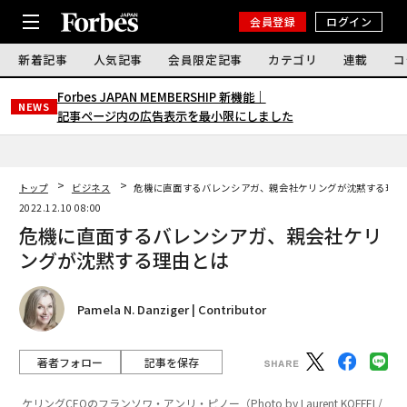
会員登録
ログイン
新着記事
人気記事
会員限定記事
カテゴリ
連載
コ
Forbes JAPAN MEMBERSHIP 新機能｜
NEWS
記事ページ内の広告表示を最小限にしました
トップ
ビジネス
危機に直面するバレンシアガ、親会社ケリングが沈黙する理由
2022.12.10 08:00
危機に直面するバレンシアガ、親会社ケリ
ングが沈黙する理由とは
Pamela N. Danziger | Contributor
著者フォロー
記事を保存
ケリングCEOのフランソワ・アンリ・ピノー（Photo by Laurent KOFFEL/