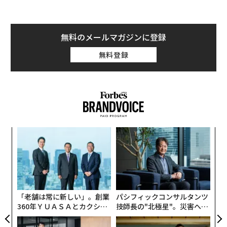
無料のメールマガジンに登録
無料登録
キ
「
か。
左右
キャ
T
目
R S
日
の
ン
「老舗は常に新しい」。創業
パシフィックコンサルタンツ
360年ＹＵＡＳＡとカクシン
技師長の"北極星"。災害への
CEO田尻望が語る、AIを超え
無力感を乗り越え見つけた、
る人の価値
防災一筋20年の答え