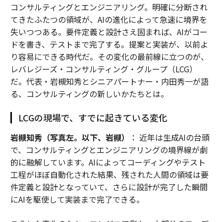
コンサルティングとエンジニアリング。明確に分断され
てきたふたつの領域が、AIの進化によって急速に境界を
失いつつある。要件定義と設計さえ固まれば、AIがコー
ドを書き、テストまで完了する。提案と実装が、以前よ
り容易にできる時代だ。その変化の最前線に立つのが、
レバレジーズ・コンサルティング・グループ（LCG）
だ。代表・岩槻知秀とシニアパートナー・内田秀一が語
る、コンサルティングの新しいかたちとは。
LCGの現場で、すでに起きている変化
岩槻知秀（写真左。以下、岩槻）
： 近年は生成AIの台頭
で、コンサルティングとエンジニアリングの境界線が劇
的に融解しています。AIによってコーディングやテスト
工程がほぼ自動化された結果、残された人間の領域は要
件定義と設計となっていて、さらに設計が完了した瞬間
にAIを駆使して実装まで完了できる。