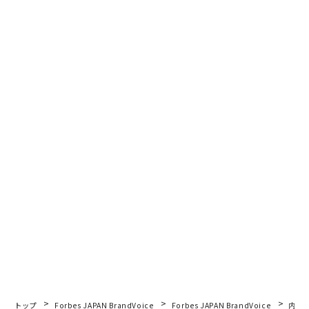
トップ
Forbes JAPAN BrandVoice
Forbes JAPAN BrandVoice
内製