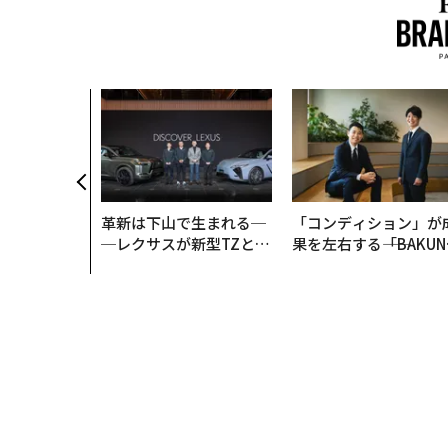
のAI〜大規
「AIフル実
企業から“動
NTTドコモ
wC】
革新は下山で生まれる─
「コンディション」が
─レクサスが新型TZとE
果を左右する――「BAKUN
Sに込めた「DISCOVE
E」のTENTIALが支え
R」の哲学
「挑戦者の明日」