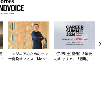
〜決
代の
ト、
【M
×P
成
エンジニアのためのサウ
〈7.25(土)開催〉5年後
ナ併設オフィス「Mobiu
のキャリアに「戦略」は
る
s Park」がオープン──
あるか。トップエグゼク
タマディックが健康経営
ティブのキャリアに触れ
を徹底する理由
る1日│CAREER SUMMI
T 2026