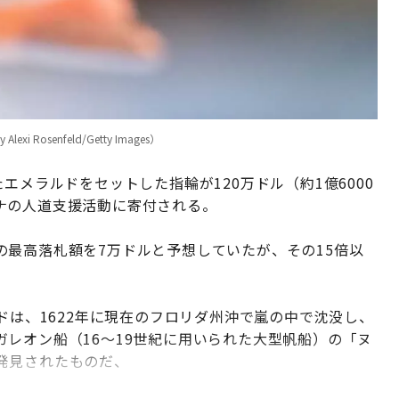
 Alexi Rosenfeld/Getty Images）
エメラルドをセットした指輪が120万ドル（約1億6000
ナの人道支援活動に寄付される。
最高落札額を7万ドルと予想していたが、その15倍以
ドは、1622年に現在のフロリダ州沖で嵐の中で沈没し、
レオン船（16～19世紀に用いられた大型帆船）の「ヌ
発見されたものだ、