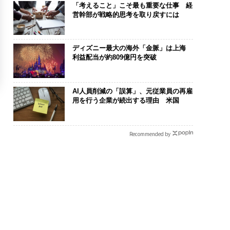
「考えること」こそ最も重要な仕事 経
営幹部が戦略的思考を取り戻すには
ディズニー最大の海外「金脈」は上海
利益配当が約809億円を突破
AI人員削減の「誤算」、元従業員の再雇
用を行う企業が続出する理由 米国
Recommended by