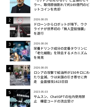
ラー、取得原価割れで約165億円のビ
ットコインを売却
2026.08.05
ドローンからロボットが降下、ウク
ライナが世界初の「無人空挺強襲」
を遂行
2026.08.06
栄養ドリンク成分の定番タウリンに
「老化細胞」を除去するメカニズム
を発見
2026.08.05
ロシアの攻撃で給油所が150キロにわ
たり全滅、ウは米国の引き寄せに奔
走 全面侵攻1623日目
2023.05.03
サムスン、ChatGPTの社内使用禁
止 機密コードの流出受け