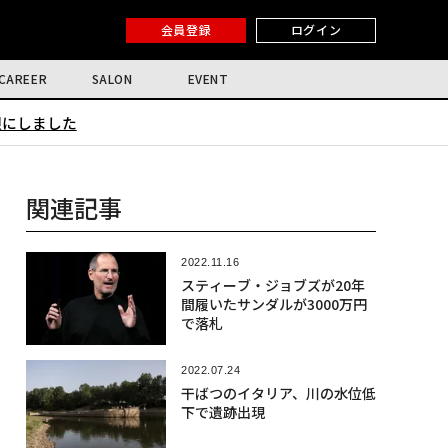
会員登録
ログイン
CAREER
SALON
EVENT
限にしました
関連記事
2022.11.16
スティーブ・ジョブズが20年
間履いたサンダルが3000万円
で落札
2022.07.24
干ばつのイタリア、川の水位低
下で遺跡出現