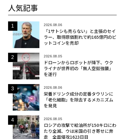
人気記事
2026.08.06
「1サトシも売らない」と主張のセイ
ラー、取得原価割れで約165億円のビ
ットコインを売却
2026.08.05
ドローンからロボットが降下、ウク
ライナが世界初の「無人空挺強襲」
を遂行
2026.08.06
栄養ドリンク成分の定番タウリンに
「老化細胞」を除去するメカニズム
を発見
2026.08.05
ロシアの攻撃で給油所が150キロにわ
たり全滅、ウは米国の引き寄せに奔
走 全面侵攻1623日目