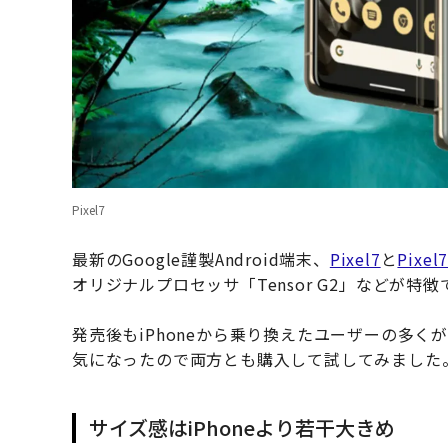
Pixel7
最新のGoogle謹製Android端末、
Pixel7
と
Pixel
オリジナルプロセッサ「Tensor G2」などが特徴
発売後もiPhoneから乗り換えたユーザーの多
気になったので両方とも購入して試してみました
サイズ感はiPhoneより若干大きめ