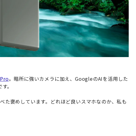
7Pro
。暗所に強いカメラに加え、GoogleのAIを活用した
です。
くがべた褒めしています。どれほど良いスマホなのか、私も
。