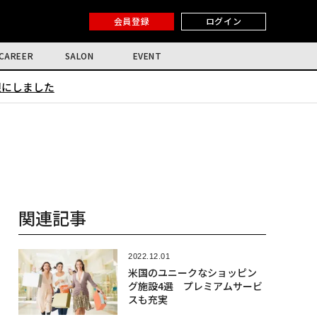
会員登録
ログイン
CAREER
SALON
EVENT
限にしました
関連記事
2022.12.01
米国のユニークなショッピン
グ施設4選 プレミアムサービ
スも充実