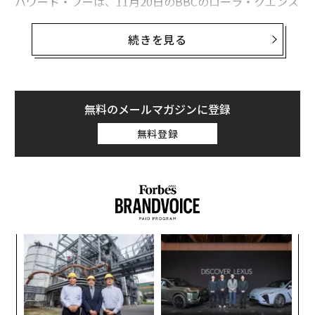
ハワード・フーは、11月20日のBBCのローラ・クエンス
バーグの番組で、NASAが2020年代の終わりまでに人類
を月に住まわせることを望んでいると語った。しかし、
続きを見る
彼らが月面にどのくらいの期間滞在し、何をすることに
なるかは不明だ。
NASAの無人探査機「アルテミス1」の打ち上げは、数カ
無料のメールマガジンに登録
月の遅れを経て16日に実施され、人類を月に運ぶ将来の
無料登録
ミッションに向けてのテストを行っている。第2弾のア
ルテミス2号は2024年に人類を月の軌道に乗せ、2025年
のアルテミス3号が人類を再び月に送りこむ予定だが、N
ASAはこのスケジュールが延期される可能性があると述
べている。
キ
〜
か。
織
キャ
う
小1
挑
R S
T
にし
よっ
PA