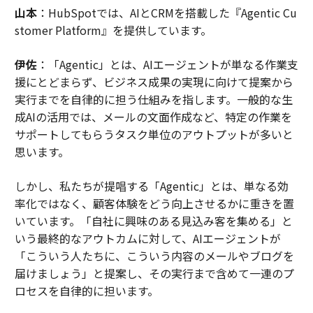
山本
：HubSpotでは、AIとCRMを搭載した『Agentic Cu
stomer Platform』を提供しています。
伊佐
：「Agentic」とは、AIエージェントが単なる作業支
援にとどまらず、ビジネス成果の実現に向けて提案から
実行までを自律的に担う仕組みを指します。一般的な生
成AIの活用では、メールの文面作成など、特定の作業を
サポートしてもらうタスク単位のアウトプットが多いと
思います。
しかし、私たちが提唱する「Agentic」とは、単なる効
率化ではなく、顧客体験をどう向上させるかに重きを置
いています。「自社に興味のある見込み客を集める」と
いう最終的なアウトカムに対して、AIエージェントが
「こういう人たちに、こういう内容のメールやブログを
届けましょう」と提案し、その実行まで含めて一連のプ
ロセスを自律的に担います。