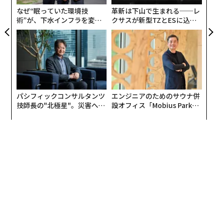
なぜ“眠っていた環境技
革新は下山で生まれる──レ
術”が、下水インフラを変え
クサスが新型TZとESに込め
たのか──産総研×月島JFE
た「DISCOVER」の哲学
アクアソリューションの10年
パシフィックコンサルタンツ
エンジニアのためのサウナ併
技師長の"北極星"。災害への
設オフィス「Mobius Park」
無力感を乗り越え見つけた、
がオープン──タマディック
防災一筋20年の答え
が健康経営を徹底する理由