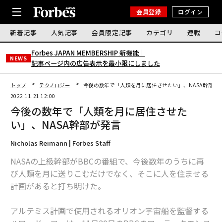
会員登録
ログイン
新着記事
人気記事
会員限定記事
カテゴリ
連載
コ
Forbes JAPAN MEMBERSHIP 新機能｜
NEWS
記事ページ内の広告表示を最小限にしました
トップ
テクノロジー
今後の数年で「人類を月に居住させたい」、NASA幹部が
2022.11.21 12:00
今後の数年で「人類を月に居住させた
い」、NASA幹部が発言
Nicholas Reimann | Forbes Staff
NASAの上級幹部がBBCの番組で、今後数年のうちに再
び人類を月に送りこむだけでなく、そこに人を住ませる
計画があると打ち明けた。
アルテミス計画で使用されるオリオン宇宙船を監督する