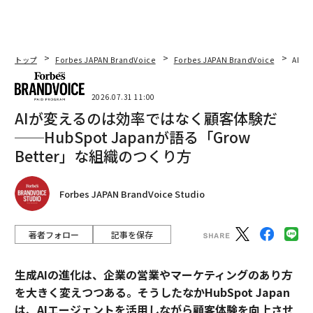
トップ
Forbes JAPAN BrandVoice
Forbes JAPAN BrandVoice
AIが
2026.07.31 11:00
AIが変えるのは効率ではなく顧客体験だ
──HubSpot Japanが語る「Grow
Better」な組織のつくり方
Forbes JAPAN BrandVoice Studio
著者フォロー
記事を保存
生成AIの進化は、企業の営業やマーケティングのあり方
を大きく変えつつある。そうしたなかHubSpot Japan
は、AIエージェントを活用しながら顧客体験を向上させ