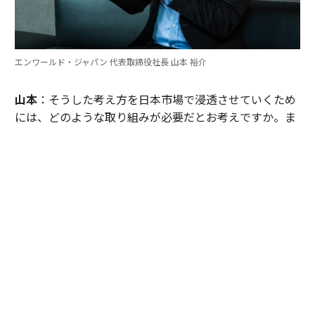
エンワールド・ジャパン 代表取締役社長 山本 裕介
山本
：そうした考え方を日本市場で浸透させていくため
には、どのような取り組みが必要だとお考えですか。ま
たグローバル本社と日本市場の間で「橋渡し役」を務め
るなかで感じることも聞かせてください。
伊佐
：日本企業がどうすれば「顧客の成功」を起点にGr
ow Betterできるか──それを今でも考え続けていま
す。環境が変わればGrow Betterの実現の仕方も変わる
し、必要なツールも変わる。「どうするべきなんだろ
う」と問い続けることが大切だと思っていて、それが私
をここに留めている理由です。
外資系企業でよくあるのは、本社側がグローバルで成功