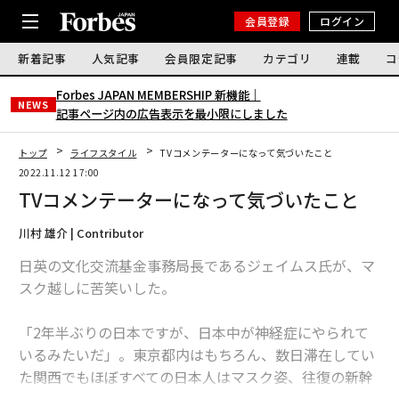
会員登録
ログイン
新着記事
人気記事
会員限定記事
カテゴリ
連載
コ
Forbes JAPAN MEMBERSHIP 新機能｜
NEWS
記事ページ内の広告表示を最小限にしました
トップ
ライフスタイル
TVコメンテーターになって気づいたこと
2022.11.12 17:00
TVコメンテーターになって気づいたこと
川村 雄介 | Contributor
日英の文化交流基金事務局長であるジェイムス氏が、マ
スク越しに苦笑いした。
「2年半ぶりの日本ですが、日本中が神経症にやられて
いるみたいだ」。東京都内はもちろん、数日滞在してい
た関西でもほぼすべての日本人はマスク姿、往復の新幹