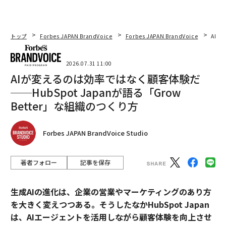
トップ
Forbes JAPAN BrandVoice
Forbes JAPAN BrandVoice
AIが
2026.07.31 11:00
AIが変えるのは効率ではなく顧客体験だ
──HubSpot Japanが語る「Grow
Better」な組織のつくり方
Forbes JAPAN BrandVoice Studio
著者フォロー
記事を保存
生成AIの進化は、企業の営業やマーケティングのあり方
を大きく変えつつある。そうしたなかHubSpot Japan
は、AIエージェントを活用しながら顧客体験を向上させ