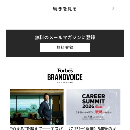
線車中でもノーマスクの人はいなかったという。「英国
では感染爆発があり政府は注意を喚起した。でもマスク
続きを見る
姿はまれでした。日本は世界的には感染が少ないほうな
のになぜ？ これじゃあ、国が危ない」。
コロナであらためて痛感させられたのはメディアの恐ろ
無料のメールマガジンに登録
しさである。クルーズ船以来、異様なまでにコロナ危機
無料登録
を叫ぶ批評家やそれに便乗したようなワイドショーで、
日本中が重苦しい空気に覆われた。確かに未知のコロナ
は恐ろしい。私もあたふたと3回のワクチン接種を済ま
せ、「三密」を避けてきた。
目
変え
の
FE
ン
代の
ア
0年
「超
の
×ウ
た
“泊まる”を超えて──エスパ
〈7.25(土)開催〉5年後のキ