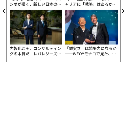
シオが描く、新しい日本のラ
ャリアに「戦略」はあるか。
グジュアリー（前編）
トップエグゼクティブのキャ
リアに触れる1日│CAREER S
UMMIT 2026
内製化こそ、コンサルティン
「誠実さ」は競争力になるか
グの本質だ レバレジーズが
──WEOYモナコで見た、く
実践する、次世代ファームの
ら寿司の経営哲学
全貌