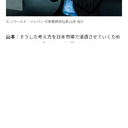
エンワールド・ジャパン 代表取締役社長 山本 裕介
山本
：そうした考え方を日本市場で浸透させていくため
には、どのような取り組みが必要だとお考えですか。ま
たグローバル本社と日本市場の間で「橋渡し役」を務め
るなかで感じることも聞かせてください。
伊佐
：日本企業がどうすれば「顧客の成功」を起点にGr
ow Betterできるか──それを今でも考え続けていま
す。環境が変わればGrow Betterの実現の仕方も変わる
し、必要なツールも変わる。「どうするべきなんだろ
う」と問い続けることが大切だと思っていて、それが私
をここに留めている理由です。
外資系企業でよくあるのは、本社側がグローバルで成功