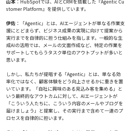
山本
：HubSpotでは、AIとCRMを搭載した『Agentic Cu
stomer Platform』を提供しています。
伊佐
：「Agentic」とは、AIエージェントが単なる作業支
援にとどまらず、ビジネス成果の実現に向けて提案から
実行までを自律的に担う仕組みを指します。一般的な生
成AIの活用では、メールの文面作成など、特定の作業を
サポートしてもらうタスク単位のアウトプットが多いと
思います。
しかし、私たちが提唱する「Agentic」とは、単なる効
率化ではなく、顧客体験をどう向上させるかに重きを置
いています。「自社に興味のある見込み客を集める」と
いう最終的なアウトカムに対して、AIエージェントが
「こういう人たちに、こういう内容のメールやブログを
届けましょう」と提案し、その実行まで含めて一連のプ
ロセスを自律的に担います。