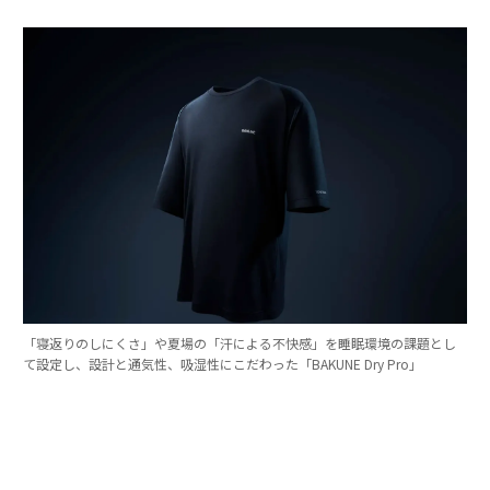
「寝返りのしにくさ」や夏場の「汗による不快感」を睡眠環境の課題とし
て設定し、設計と通気性、吸湿性にこだわった「BAKUNE Dry Pro」
TENTIALは、良質な睡眠を睡眠生理学と睡眠環境の両面
から深掘り追求していく中で、寝床内環境（温度・湿
度）のコントロール、肌あたりや素材の快適性、睡眠中