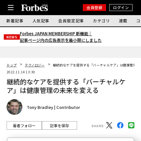
会員登録
ログイン
新着記事
人気記事
会員限定記事
カテゴリ
連載
コ
Forbes JAPAN MEMBERSHIP 新機能｜
NEWS
記事ページ内の広告表示を最小限にしました
トップ
テクノロジー
継続的なケアを提供する「バーチャルケア」は健康管理の
2022.11.14 13:30
継続的なケアを提供する「バーチャルケ
ア」は健康管理の未来を変える
Tony Bradley | Contributor
著者フォロー
記事を保存