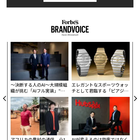
創業
挑
シン
よっ
超え
PA
革
ク
た「
〜決断する人のAI〜大規模組
エレガントなスポーツウォッ
織が挑む「AIフル実装」“使
チとして君臨する「ピアジ
う”企業から“動く”企業へ【N
ェ」ポロの魅力
TTドコモビジネス×PwC】
アフリカの農村の通信、小1
AIが変えるのは効率ではなく