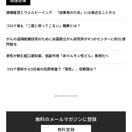
関連記事
健康経営とウェルビーイング 「従業員のため」には身近なことから
コロナ後も「二度と戻ってこない」職業とは？
がんの遠隔医療研究のために米国国立がん研究所が4つのセンターに約31億
円授与
男性が飲む経口避妊薬、低副作用「非ホルモン性ピル」実用化へ
コロナ感染から5日後の抗原検査で「陰性」、信頼度は？
advertisement
無料のメールマガジンに登録
無料登録