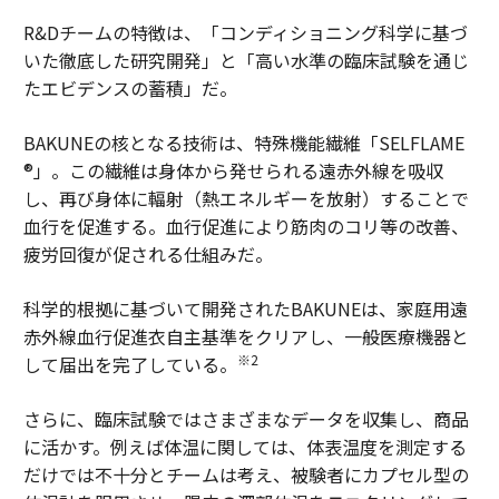
R&Dチームの特徴は、「コンディショニング科学に基づ
いた徹底した研究開発」と「高い水準の臨床試験を通じ
たエビデンスの蓄積」だ。
BAKUNEの核となる技術は、特殊機能繊維「SELFLAME
®」。この繊維は身体から発せられる遠赤外線を吸収
し、再び身体に輻射（熱エネルギーを放射）することで
血行を促進する。血行促進により筋肉のコリ等の改善、
疲労回復が促される仕組みだ。
科学的根拠に基づいて開発されたBAKUNEは、家庭用遠
赤外線血行促進衣自主基準をクリアし、一般医療機器と
※2
して届出を完了している。
さらに、臨床試験ではさまざまなデータを収集し、商品
に活かす。例えば体温に関しては、体表温度を測定する
だけでは不十分とチームは考え、被験者にカプセル型の