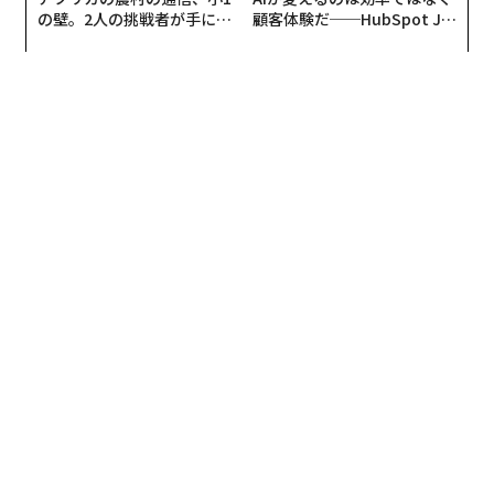
の壁。2人の挑戦者が手にし
顧客体験だ──HubSpot Ja
た「次なる武器」
panが語る「Grow Better」
な組織のつくり方