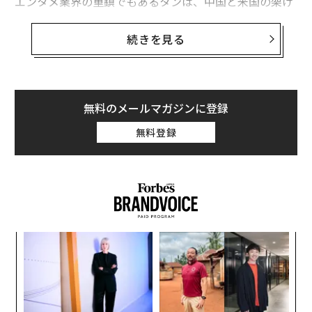
エンタメ業界の重鎮でもあるタンは、中国と米国の架け
橋となるキャリアを築いてきたが、SHEINでは大きな課
題に直面するかもしれない。SHEINの評価額は、1000億
続きを見る
ドル（約14兆8000億円）に急騰したが、米中の対立に巻
き込まれるリスクがあり、デザインの盗用や労働法の違
反、大量に廃棄される衣類が環境に与えるダメージなど
への批判が高まる恐れがある。
無料のメールマガジンに登録
無料登録
タンは、時価総額で中国最大の証券会社である中信証券
（Citic証券）がベア・スターンズに投資するための頓挫
した取引や、大連万達グループが26億ドルを投じた米映
画館チェーンAMCの買収などの取引を手がけた経験を持
ち、今年はじめにSHEINに入社した。
〜
織
う
目
T
の
ン