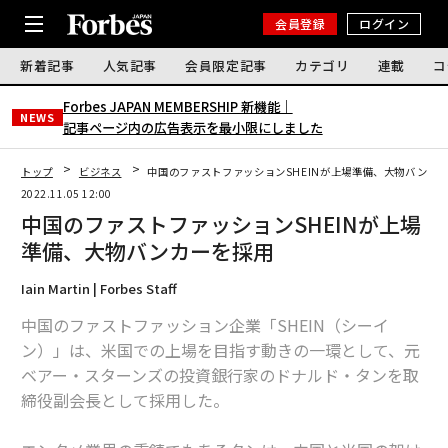
会員登録
ログイン
新着記事
人気記事
会員限定記事
カテゴリ
連載
コ
Forbes JAPAN MEMBERSHIP 新機能｜
NEWS
記事ページ内の広告表示を最小限にしました
トップ
ビジネス
中国のファストファッションSHEINが上場準備、大物バンカ
2022.11.05 12:00
中国のファストファッションSHEINが上場
準備、大物バンカーを採用
Iain Martin | Forbes Staff
中国のファストファッション企業「SHEIN（シーイ
ン）」は、米国での上場を目指す動きの一環として、元
ベアー・スターンズの投資銀行家のドナルド・タンを取
締役副会長として採用した。