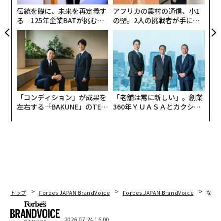
伝統を礎に、未来を再定義す
アフリカの農村の通信、小1
る 125年企業BATが挑むス
の壁。2人の挑戦者が手にし
モークレスな未来
た「次なる武器」
「コンディション」が成果を
「老舗は常に新しい」。創業
左右する――「BAKUNE」のTEN
360年ＹＵＡＳＡとカクシン
TIALが支える「挑戦者の明
CEO田尻望が語る、AIを超え
日」
る人の価値
トップ
Forbes JAPAN BrandVoice
Forbes JAPAN BrandVoice
なぜ
2026.07.24 16:00