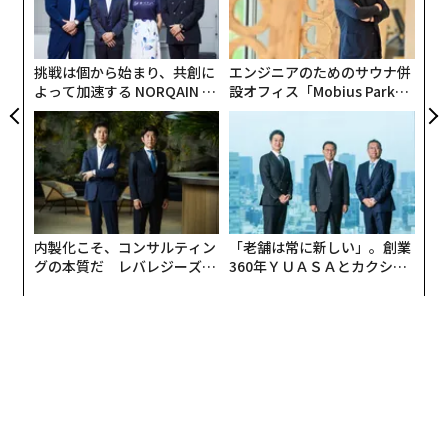
防
術
た
ア
挑戦は個から始まり、共創に
エンジニアのためのサウナ併
よって加速する NORQAIN JA
設オフィス「Mobius Park」
PAN 特別座談会
がオープン──タマディック
が健康経営を徹底する理由
内製化こそ、コンサルティン
「老舗は常に新しい」。創業
グの本質だ レバレジーズが
360年ＹＵＡＳＡとカクシン
実践する、次世代ファームの
CEO田尻望が語る、AIを超え
全貌
る人の価値