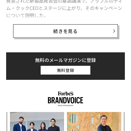
発表された新製品発表会の基調講演で、アップルのティ
ム・クックCEOとステージに上がり、そのキャンペーン
について説明した。
しかし、結果はボノの期待を大きく裏切っただけでな
続きを見る
く、初期の地図サービスの「マップ」や1988年にリリー
スされたMac用の丸いUSBマウスと並んで、アップル史
上最大の失敗の1つとされた。
無料のメールマガジンに登録
この出来事は、ボノの回顧録「サレンダー：40ソング
無料登録
ス, ワン・ストーリー（Surrender: 40 Songs, One Stor
y）」の出版を前に、再び脚光を浴びようとしている。
果を
パ
EN
技
明
無
な