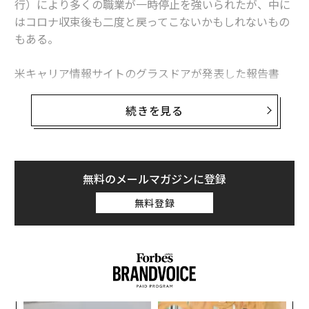
行）により多くの職業が一時停止を強いられたが、中に
はコロナ収束後も二度と戻ってこないかもしれないもの
リアーナが来年のスーパーボウルに出演、音楽活動に復帰か
もある。
コロナ禍下、Spotifyで最多DL数の「意外な」ビートルズ楽曲とは
米キャリア情報サイトのグラスドアが発表した報告書
新AirPods Proは今一番おすすめイヤホン、消音性能・音質の進化に手応え
「Workplace Trends 2021（職場のトレンド 2021）」
によると、緊急性がなく、コロナ収束後まで延期できる
続きを見る
選択的医療分野での求人広告は激減。最も影響を受けた
職業は聴覚専門医（オーディオロジスト）で、グラスド
advertisement
ア上の求人は70％減った。
無料のメールマガジンに登録
米国聴覚学会（AAA）のアンジェラ・シュープ会長は、
無料登録
聴覚専門医が長期の一時帰休を言い渡されたり、開業し
ていたクリニックを閉じて早期引退したりしたとの話を
聞いているという。また、聴覚学の分野で就職活動をし
ている大学新卒者の多くは、大きな施設では採用を行な
っていないと告げられているとのことだ。