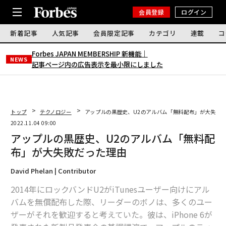
会員登録
ログイン
新着記事
人気記事
会員限定記事
カテゴリ
連載
コ
Forbes JAPAN MEMBERSHIP 新機能｜
NEWS
記事ページ内の広告表示を最小限にしました
トップ
テクノロジー
アップルの黒歴史、U2のアルバム「無料配布」が大失敗
2022.11.04 09:00
アップルの黒歴史、U2のアルバム「無料配
布」が大失敗だった理由
David Phelan | Contributor
2014年にロックバンドU2がiTunesユーザー向けにアル
バムを無償配布した際、リーダーのボノは、多くのユー
ザーがそれを歓迎すると考えていた。彼は、iPhone 6が