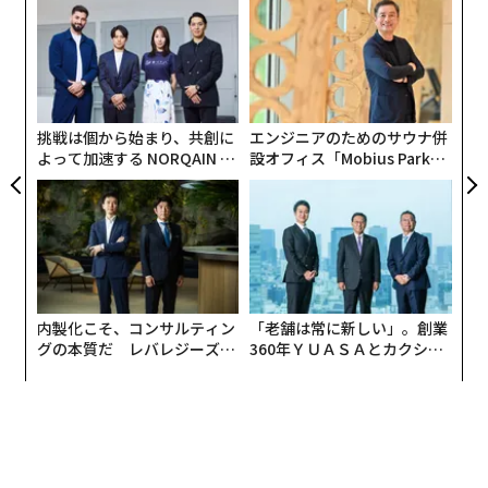
果を
パ
EN
技
明
無
な
防
術
た
ア
挑戦は個から始まり、共創に
エンジニアのためのサウナ併
よって加速する NORQAIN JA
設オフィス「Mobius Park」
PAN 特別座談会
がオープン──タマディック
が健康経営を徹底する理由
内製化こそ、コンサルティン
「老舗は常に新しい」。創業
グの本質だ レバレジーズが
360年ＹＵＡＳＡとカクシン
実践する、次世代ファームの
CEO田尻望が語る、AIを超え
全貌
る人の価値