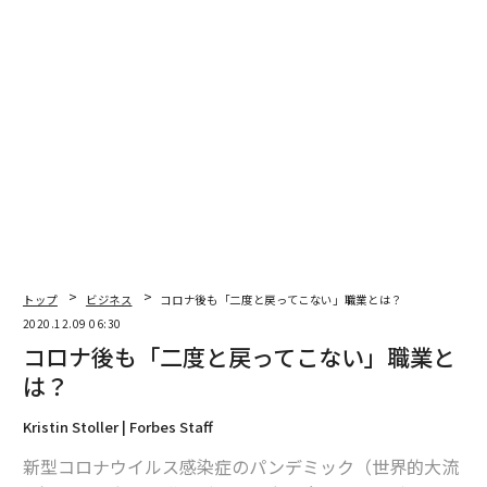
編集＝上田裕資
2026年9月号発売中
最新号の購入はこちらから
メンバーシップに登録する
トップ
ビジネス
コロナ後も「二度と戻ってこない」職業とは？
2020.12.09 06:30
コロナ後も「二度と戻ってこない」職業と
は？
関連記事
Kristin Stoller | Forbes Staff
ザ・ロックの「7ドルの逸話」が優れている3つの理由
新型コロナウイルス感染症のパンデミック（世界的大流
アップルとツイッター以外「全部沈没」のテック株の惨状