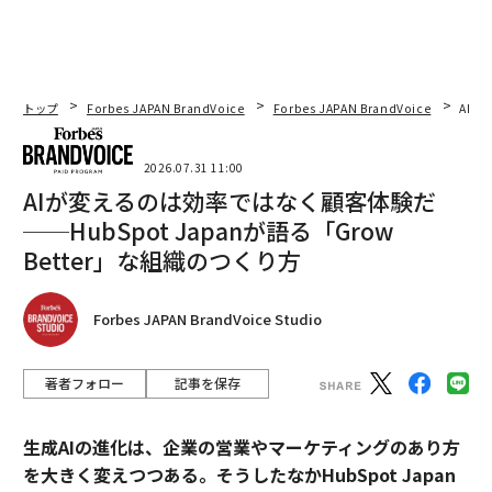
トップ
Forbes JAPAN BrandVoice
Forbes JAPAN BrandVoice
AIが
2026.07.31 11:00
AIが変えるのは効率ではなく顧客体験だ
──HubSpot Japanが語る「Grow
Better」な組織のつくり方
Forbes JAPAN BrandVoice Studio
著者フォロー
記事を保存
生成AIの進化は、企業の営業やマーケティングのあり方
を大きく変えつつある。そうしたなかHubSpot Japan