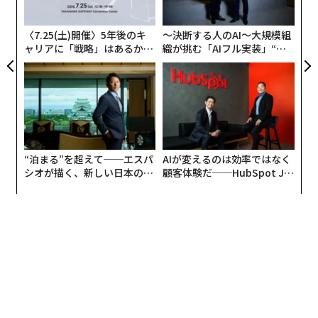
・投資判断：実現性や費用対効果がどれほどあるか
ら
・技術開発：開発リソースや技術力の不足でプロジェク
〈7.25(土)開催〉5年後のキ
〜決断する人のAI〜大規模組
トがうまく進まない、人材育成やノウハウ構築が進まな
ャリアに「戦略」はあるか。
織が挑む「AIフル実装」“使
い
トップエグゼクティブのキャ
う”企業から“動く”企業へ【N
リアに触れる1日│CAREER S
TTドコモビジネス×PwC】
UMMIT 2026
この3つの壁を乗り越えるために、同社のサービスで
は、社員のデジタルリテラシー教育、DX実現へのロード
マップ作成などを行うコンサルティング、AI技術に関す
る人材育成から実装までを一手に引き受ける。
“泊まる”を超えて──エスパ
AIが変えるのは効率ではなく
シオが描く、新しい日本のラ
顧客体験だ──HubSpot Ja
STANDARDの代表取締役社長である櫛野恭生（くしの・
グジュアリー（前編）
panが語る「Grow Better」
な組織のつくり方
やすお）は、DX業界の現状を俯瞰し、次のように指摘す
る。
「DXに関する教育ベンダーも増えてきましたが、それら
の多くがKPI（重要業績評価指標）に資格獲得などを置
いています。数字としてはわかりやすいのですが、DXに
は資格ってほとんど必要ないのです。またDXやAIという