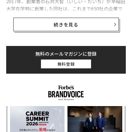
2017年、創業者の石井大智（いしい・だいち）が早稲田
大学在学時に創業した同社は、これまで650社の企業で
教育から開発まで一気通貫のDX推進を支援してきた。
続きを見る
しかし昨今の企業では、人材派遣やシステム開発、コン
サルティングなどさまざまなDX推進の事案が生まれてい
る。スタートアップのSTANDARDが、大企業をはじめ、
多くの企業でDX推進戦略のパートナーとして採用されて
無料のメールマガジンに登録
いるのはなぜなのか？
無料登録
学生サークルからスタート
まずSTANDARDは、DXの推進にあたり企業が持つ「3つ
の壁」を解決するという。
ォッ
目
ジ
の
・アイデア：DXリテラシー不足によってどのような技術
ン
「
を使うべきかのアイデアが出てこない
─