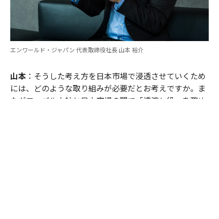
エンワールド・ジャパン 代表取締役社長 山本 裕介
山本
：そうした考え方を日本市場で浸透させていくため
には、どのような取り組みが必要だとお考えですか。ま
たグローバル本社と日本市場の間で「橋渡し役」を務め
るなかで感じることも聞かせてください。
伊佐
：日本企業がどうすれば「顧客の成功」を起点にGr
ow Betterできるか──それを今でも考え続けていま
す。環境が変わればGrow Betterの実現の仕方も変わる
し、必要なツールも変わる。「どうするべきなんだろ
う」と問い続けることが大切だと思っていて、それが私
をここに留めている理由です。