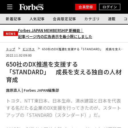
会員登録
ログイン
新着記事
人気記事
会員限定記事
カテゴリ
連載
コ
Forbes JAPAN MEMBERSHIP 新機能｜
NEWS
記事ページ内の広告表示を最小限にしました
トップ
ビジネス
​​650社のDX推進を支援する「STANDARD」 成長を支える
2022.11.02 09:00
​​650社のDX推進を支援する
「STANDARD」 成長を支える独自の人材
育成
露原直人 | Forbes JAPAN編集部
トヨタ、NTT東日本、日本生命、清水建設と日本を代表
する名だたる企業のDX支援を行ってきたのが、スタート
アップの「STANDARD（スタンダード）」だ。