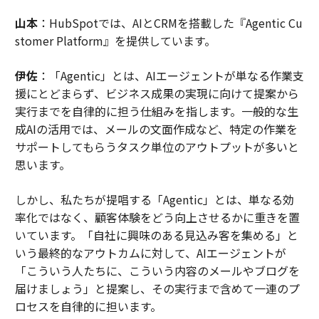
山本
：HubSpotでは、AIとCRMを搭載した『Agentic Cu
stomer Platform』を提供しています。
伊佐
：「Agentic」とは、AIエージェントが単なる作業支
援にとどまらず、ビジネス成果の実現に向けて提案から
実行までを自律的に担う仕組みを指します。一般的な生
成AIの活用では、メールの文面作成など、特定の作業を
サポートしてもらうタスク単位のアウトプットが多いと
思います。
しかし、私たちが提唱する「Agentic」とは、単なる効
率化ではなく、顧客体験をどう向上させるかに重きを置
いています。「自社に興味のある見込み客を集める」と
いう最終的なアウトカムに対して、AIエージェントが
「こういう人たちに、こういう内容のメールやブログを
届けましょう」と提案し、その実行まで含めて一連のプ
ロセスを自律的に担います。