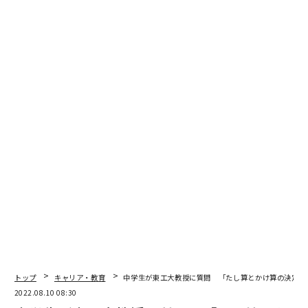
関連性が強調される。また、左部と上部の青の線が連作
の別の作品と近似していることもわかる」という。
連作は、おそらく後からキャンバスに直接彩色するつも
りで、着色したテープをキャンバスにまずは置くことで
制作されていた。画家は常に「上から下」の順序で線を
置いて行く制作方法をとっていたので、キャンバスの上
下方向は決まっていたと思われるという。
「下部」の端では線がはがれて……
「CNN」や「ガーディアン」によれば、同美術館はさら
に次のように話しているという。
「キャンバスを上下逆にしてみた検査の結果、上部の端
トップ
キャリア・教育
中学生が東工大教授に質問 「たし算とかけ算の決定的
の方の線はキャンバスにたしかに付いたままだが、下部
2022.08.10 08:30
の端のほうの線はあちこちがはがれてしまっていること