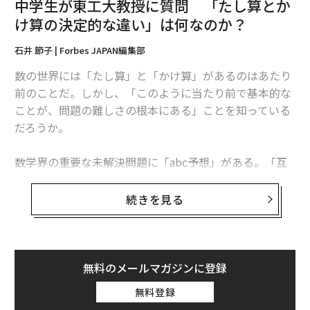
中学生が東工大教授に質問 「たし算とか
がわかった。このことからも、この作品がこれまで『上
け算の決定的な違い」は何なのか？
下逆』に展示されていた可能性が強い」。
石井 節子 | Forbes JAPAN編集部
これらのヒントや「証拠」からどうやらこの名画は、19
数の世界には「たし算」と「かけ算」があるのはあたり
45年に初展示されて以来ずっと「さかさま展示」されて
前のことだ。しかし、「このように当たり前で基本的な
いたらしいのである。
ことが、問題の難しさの根本にある」ことを知っている
だろうか。
ニューヨークの街のごとく逞しく？
数学界の重要な未解決問題に「abc予想」がある。「互
いに素でありかつ a + b = c を満たすような3つの自然数
画家がキャンバスの上下方向を定めた上で、常に「上か
a、b、c の和と積の関係について」の仮説だ。
続きを見る
ら下」の順序で制作をしていたとはいえ、制作中キャン
バスを回転させていたりしたことも知られるので、作品
数学の世界に混ざり合うように存在しているたし算とか
にはもともと「正しい向き」がなかった可能性はある。
け算を「分離する」力を備えたこの予想が証明できれ
さらに、逆にされても表現し続けるのは、作品のテーマ
ば、数々の難問を簡単に解決できてしまうという。そし
無料のメールマガジンに登録
であるニューヨークの街が持つ性質と同じだ、という評
て、世界の多くの数学者が「理解することをあきらめ
無料登録
もある。
た」ともいわれるこの難解な予想を証明する論文が2021