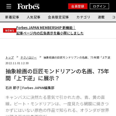
会員登録
ログイン
新着記事
人気記事
会員限定記事
カテゴリ
連載
コ
Forbes JAPAN MEMBERSHIP 新機能｜
NEWS
記事ページ内の広告表示を最小限にしました
トップ
テクノロジー
抽象絵画の巨匠モンドリアンの名画、75年間「上下逆」に
2022.11.01 12:30
抽象絵画の巨匠モンドリアンの名画、75年
間「上下逆」に展示？
石井 節子 | Forbes JAPAN編集部
キャンバスに決然たる意気で引かれた赤、青、黄の直
線。ピート・モンドリアンは、一度見たら網膜に焼きつ
かずにはいない原色の作品で知られる、オランダが世界