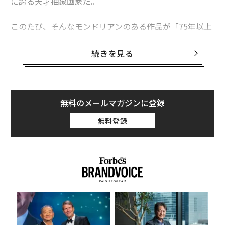
に誇る天才抽象画家だ。
このたび、そんなモンドリアンのある作品が「75年以上
も逆さまに展示され続けていた」ことがわかり、世界的
な話題になっている。
続きを見る
1945年の初展示以来ずっと「逆」？
無料のメールマガジンに登録
モンドリアンは、ヨーロッパからニューヨークに転居し
無料登録
た直後の1941年から42年にかけて連作「New York Cit
y」を制作した。
今回の「逆さま」騒ぎになっているのは、その連作中の
1枚である「New York City I」。1945年の初展示以来ず
っと、キャンバスの下の線の密度が高い（線同士の距離
〈7
が短い）状態で
展示されて
きた。
ャ
ト
エ