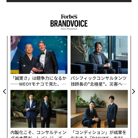
年、受理され、世界に大きな驚きと衝撃を与えた。論文
とはいえ、「そもそもの、画家が意図した状態」で鑑賞
を発表したのは、京都大学数理解析研究所教授の望月新
することが、後世のわれわれが取り得るより誠実な態度
一教授である。
であるとはいえるだろう。
Forbes JAPANでは、数学界の進化を支える根源的な問
今回の顛末に際し、国内外から注目される「曼陀羅アー
〈7
題ともいえるこの「たし算とかけ算の違い」、そして
ャ
ト」を制作し続ける画家の田内万里夫氏は次のように話
「たし算とかけ算を分離すると何が起きるのか」につい
ト
している。
エ
て、中学生6名の取材班に専門家への取材をしてもらっ
リア
設オ
UM
た。
が
「優れた絵には必ず読み解ける、あるいは読み解くべき
が
何かが仕込まれているものだと思うので、それを洞察し
「誠実さ」は競争力になるか
パシフィックコンサルタンツ
取材に応じたのは、望月教授の朋友であり、4月に放映
──WEOYモナコで見た、く
技師長の"北極星"。災害への
た美術史家の眼力はじゅうぶんな確率で真実を言い当て
されたNHKスペシャル「数学者は宇宙をつなげるか? abc
ら寿司の経営哲学
無力感を乗り越え見つけた、
ているのだと思う。またそう思いたい」
予想証明をめぐる数奇な物語」に、メディアの取材に応
防災一筋20年の答え
じない意向を示している教授を代弁する形で出演した、
文＝石井節子
東京工業大学理学院数学系教授の加藤文元氏だ。
「取材班メンバー」は東京都渋谷教育学園渋谷中学校の
2026年9月号発売中
内製化こそ、コンサルティン
「コンディション」が成果を
江見理彩さん（3年）、志村瑛美さん（3年）、山澤綾乃
グの本質だ レバレジーズが
左右する――「BAKUNE」のTEN