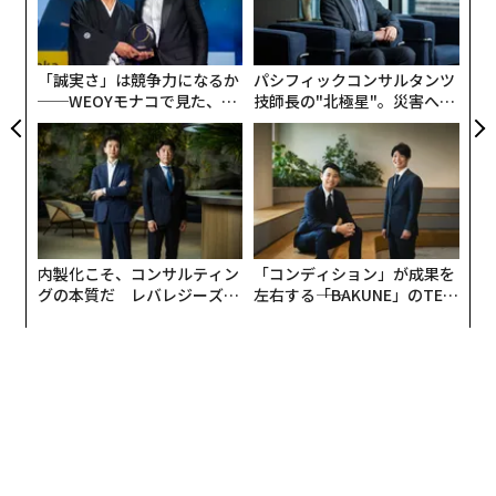
リア
米国「CNN」や「ガーディアン」によれば、この「疑
設オ
UM
惑」を公開したのは、今後「モンドリアン展」を開催す
が
が
る予定で、1980年にこの作品を購入したドイツ、デュッ
「誠実さ」は競争力になるか
パシフィックコンサルタンツ
セルドルフの現代美術館「ノルトライン＝ヴェストファ
──WEOYモナコで見た、く
技師長の"北極星"。災害への
ーレン20世紀美術館」である。
ら寿司の経営哲学
無力感を乗り越え見つけた、
防災一筋20年の答え
画家自身は「上下逆」の状態で制作──
論より証拠、モンドリアン自身のアトリエにこの作品が
内製化こそ、コンサルティン
「コンディション」が成果を
置かれた写真では、上下逆の状態になっているというの
グの本質だ レバレジーズが
左右する――「BAKUNE」のTEN
実践する、次世代ファームの
TIALが支える「挑戦者の明
だ。
全貌
日」
先のノルトライン＝ヴェストファーレン20世紀美術館に
よれば、「上下逆に置いても作品は機能する、それどこ
ろかより確かな強度と可塑性を得る。だがひっくり返し
た場合、上部のいくつかの線の密度において、一連のモ
ンドリアン作品の中の別の1枚、『New York City』との