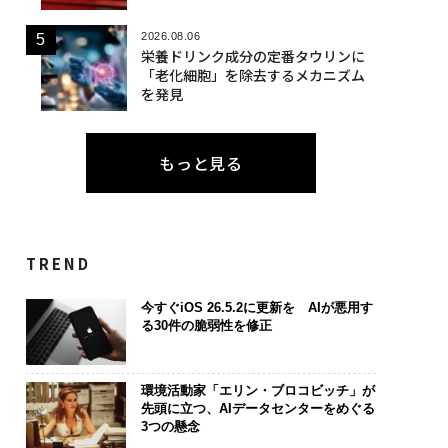
2026.08.06
栄養ドリンク成分の定番タウリンに
「老化細胞」を除去するメカニズム
を発見
もっと見る
TREND
今すぐiOS 26.5.2に更新を AIが悪用す
る30件の脆弱性を修正
環境活動家「エリン・ブロコビッチ」が
先頭に立つ、AIデータセンターをめぐる
3つの懸念