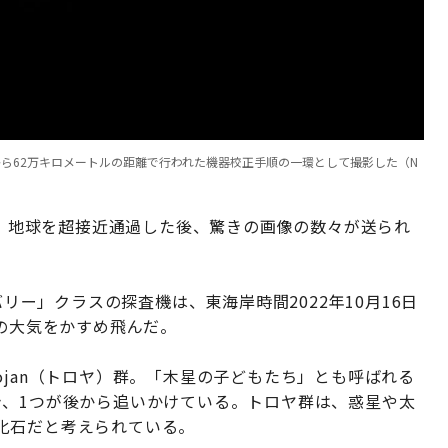
から62万キロメートルの距離で行われた機器校正手順の一環として撮影した（N
先週、地球を超接近通過した後、驚きの画像の数々が送られ
バリー」クラスの探査機は、東海岸時間2022年10月16日
ルの大気をかすめ飛んだ。
ojan（トロヤ）群。「木星の子どもたち」とも呼ばれる
き、1つが後から追いかけている。トロヤ群は、惑星や太
化石だと考えられている。