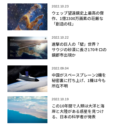
2022.10.23
ウェッブ望遠鏡史上最高の傑
作、1億2300万画素の荘厳な
「創造の柱」
2022.10.22
進撃の巨人の「壁」世界？
サウジの砂漠に長さ170キロの
鏡都市出現か
2022.09.04
中国がスペースプレーン2機を
秘密裏に打ち上げ、1機は今も
所在不明
2022.10.19
この10年間で人類は大洋と海
岸と大陸がある惑星を見つけ
る、日本の科学者が発表