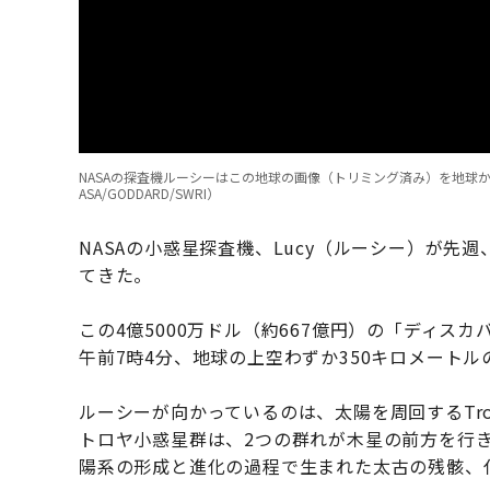
NASAの探査機ルーシーはこの地球の画像（トリミング済み）を地球
ASA/GODDARD/SWRI）
NASAの小惑星探査機、Lucy（ルーシー）が
てきた。
この4億5000万ドル（約667億円）の「ディスカ
午前7時4分、地球の上空わずか350キロメート
ルーシーが向かっているのは、太陽を周回するTr
トロヤ小惑星群は、2つの群れが木星の前方を行
陽系の形成と進化の過程で生まれた太古の残骸、