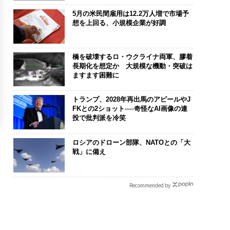
5月の米民間雇用は12.2万人増で市場予
想を上回る、小規模企業が好調
橋を破壊するロ・ウクライナ両軍、膠着
長期化を想定か 大規模な機動・突破は
ますます困難に
トランプ、2028年再出馬のアピールやJ
FKとの2ショット──奇怪なAI画像の連
投で批判派を冷笑
ロシアのドローン部隊、NATOとの「大
戦」に備え
Recommended by