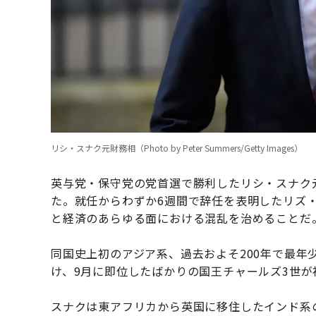
リシ・スナク元財務相（Photo by Peter Summers/Getty Images）
英与党・保守党の党首選で勝利したリシ・スナク
た。就任からわずか6週間で辞任を表明したリズ
と経済のあらゆる面における混乱を治めることだ
同国史上初のアジア系、過去およそ200年で最年
け、9月に即位したばかりの国王チャールズ3世
スナクは東アフリカから英国に移住したインド系