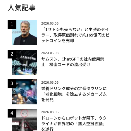
人気記事
2026.08.06
「1サトシも売らない」と主張のセイ
ラー、取得原価割れで約165億円のビ
ットコインを売却
2023.05.03
サムスン、ChatGPTの社内使用禁
止 機密コードの流出受け
2026.08.06
栄養ドリンク成分の定番タウリンに
「老化細胞」を除去するメカニズム
を発見
2026.08.05
ドローンからロボットが降下、ウク
ライナが世界初の「無人空挺強襲」
を遂行