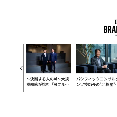
〜決断する人のAI〜大規
パシフィックコンサル
模組織が挑む「AIフル実
ンツ技師長の"北極星"
装」“使う”企業から“動
災害への無力感を乗り
く”企業へ【NTTドコモ
え見つけた、防災一筋2
ビジネス×PwC】
年の答え