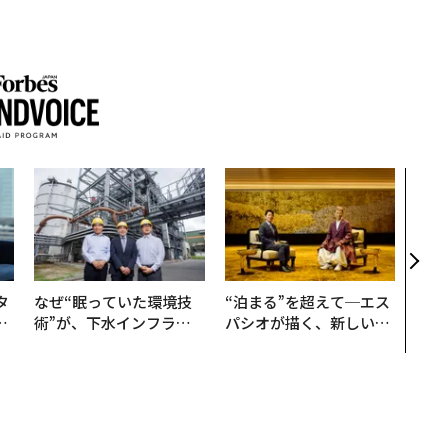
エン
ナ併
s 
タマ
を徹
タ
なぜ“眠っていた環境技
“泊まる”を超えて─エス
。
術”が、下水インフラを
パシオが描く、新しい日
越
変えたのか──産総研×
本のラグジュアリー（中
0
月島JFEアクアソリュー
編）
ションの10年