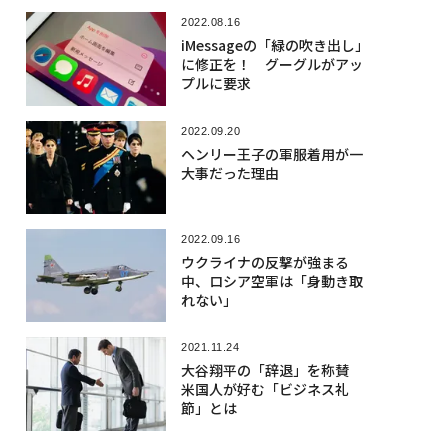
2022.08.16
iMessageの「緑の吹き出し」
に修正を！ グーグルがアッ
プルに要求
2022.09.20
ヘンリー王子の軍服着用が一
大事だった理由
2022.09.16
ウクライナの反撃が強まる
中、ロシア空軍は「身動き取
れない」
2021.11.24
大谷翔平の「辞退」を称賛
米国人が好む「ビジネス礼
節」とは