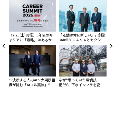
“
ズをEコマースで満たし、買い物をまとめて行える大型
シ
の「ワンストップ」小売店を利用するようになりまし
グ
目
た。また、通勤時間の減少も、外出先での買い物に変化
の
をもたらしました。
ン
〈7.25(土)開催〉5年後のキ
「老舗は常に新しい」。創業
しかし、パンデミック時に自宅から遠く離れられない消
ャリアに「戦略」はあるか。
360年ＹＵＡＳＡとカクシン
費者にとってコンビニエンスストアは重要な買い物先と
トップエグゼクティブのキャ
CEO田尻望が語る、AIを超え
リアに触れる1日│CAREER S
る人の価値
なり、また、自宅での消費拡大傾向の恩恵を受けて、回
UMMIT 2026
復力の強さを証明しました。
IRIによると、厳しい状況にもかかわらず、米国のコンビ
ニエンスストア市場は4.6%成長し、2020年の売上高は1
〜決断する人のAI〜大規模組
なぜ“眠っていた環境技
666億ドル（ガソリン除く）に達しました。
織が挑む「AIフル実装」“使
術”が、下水インフラを変え
う”企業から“動く”企業へ【N
たのか──産総研×月島JFE
TTドコモビジネス×PwC】
アクアソリューションの10年
同市場は2021年も成長を続け、前年比6.5％増を記録し
ましたが、これは消費者の行動制限が緩和され、店舗に
戻るようになったことが主な要因だと思われます。