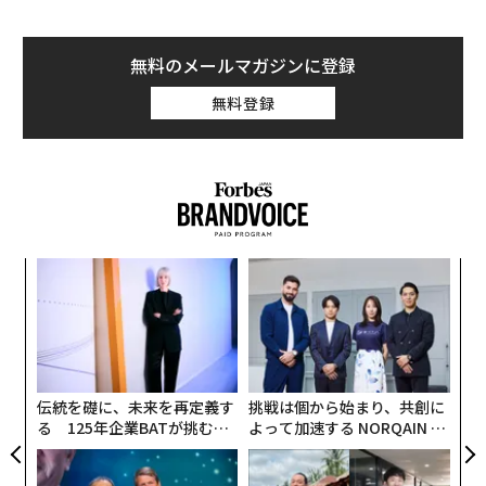
無料のメールマガジンに登録
無料登録
「
3
C
〈7
る
ャ
ト
リア
伝統を礎に、未来を再定義す
挑戦は個から始まり、共創に
UM
る 125年企業BATが挑むス
よって加速する NORQAIN JA
モークレスな未来
PAN 特別座談会