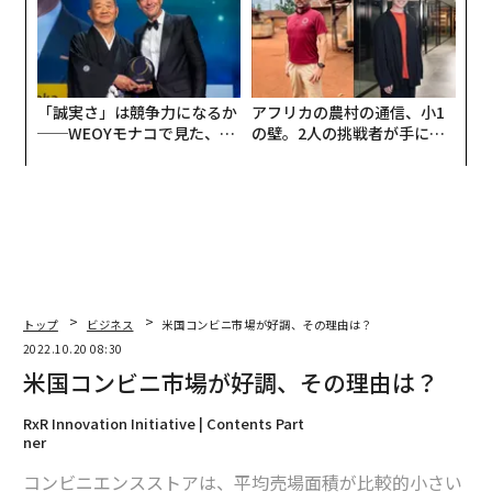
「誠実さ」は競争力になるか
アフリカの農村の通信、小1
──WEOYモナコで見た、く
の壁。2人の挑戦者が手にし
ら寿司の経営哲学
た「次なる武器」
トップ
ビジネス
米国コンビニ市場が好調、その理由は？
2022.10.20 08:30
米国コンビニ市場が好調、その理由は？
RxR Innovation Initiative | Contents Part
ner
コンビニエンスストアは、平均売場面積が比較的小さい