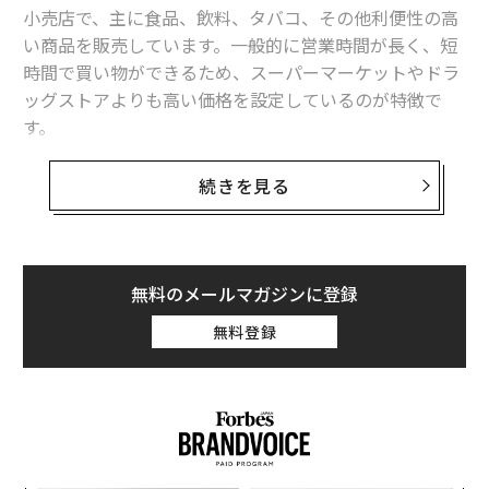
小売店で、主に食品、飲料、タバコ、その他利便性の高
い商品を販売しています。一般的に営業時間が長く、短
時間で買い物ができるため、スーパーマーケットやドラ
ッグストアよりも高い価格を設定しているのが特徴で
す。
今回のMarket Outlookでは、米国のコンビニエンスス
続きを見る
トア市場の規模や動向、成長に影響を与える主な要因を
検証しています。また、市場全体の競合状況と、2022年
以降に注目すべき3つのテーマについても解説していま
す。
無料のメールマガジンに登録
無料登録
市場パフォーマンスと展望
米国のコンビニエンス市場は、2020年に始まったパンデ
ミックにより複雑な状況に直面し、消費者動向は1年を
通して変化しています。多くの消費者は、日常的なニー