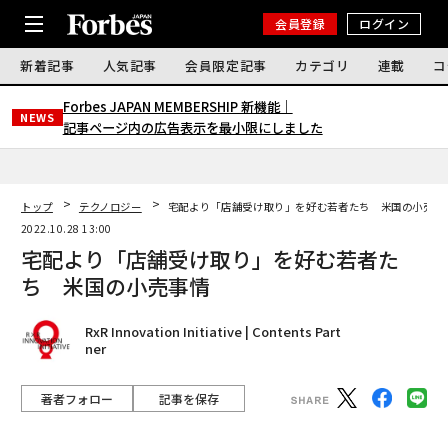
会員登録
ログイン
新着記事
人気記事
会員限定記事
カテゴリ
連載
コ
Forbes JAPAN MEMBERSHIP 新機能｜
NEWS
記事ページ内の広告表示を最小限にしました
トップ
テクノロジー
宅配より「店舗受け取り」を好む若者たち 米国の小売事
2022.10.28 13:00
宅配より「店舗受け取り」を好む若者た
ち 米国の小売事情
RxR Innovation Initiative | Contents Part
ner
著者フォロー
記事を保存