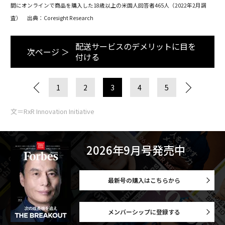
間にオンラインで商品を購入した18歳以上の米国人回答者465人（2022年2月調
査）
出典：Coresight Research
配送サービスのデメリットに目を
次ページ ＞
付ける
1
2
3
4
5
文＝RxR Innovation Initiative
2026年9月号発売中
最新号の購入はこちらから
メンバーシップに登録する