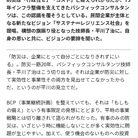
年インフラ整備を支えてきたパシフィックコンサルタン
ツは、この認識を覆そうとしている。民間企業が主体と
なる新たなビジョン「サステナ∞レジリエンス社会」を
提唱。構想の旗振り役となった技師長・平川了治に、自
身の思いと共に、ビジョンの要諦を聞いた。
「防災は、企業にとって自分ごとになりきれずにい
る」。防災一筋20年、パシフィックコンサルタンツ技師
長・平川了治はこう切り出す。それは企業が防災に対し
て実効性と事業性その両方を見出せてこなかったから
だ、というのが平川の見立てだ。
BCP（事業継続計画）を整えていても、それは「もしも
の備え」という有事限定の発想にとどまり、平時の事業
戦略とは切り離されて語られがちだった。有事のみの防
災は、いざという時に機能しないことが多く実効性に問
題が生じやすい。加えて、使う機会のないものへの投資