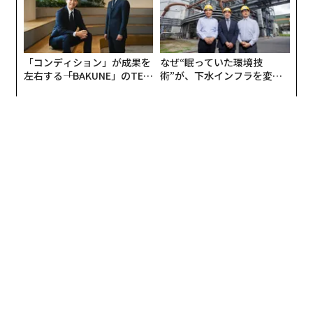
「コンディション」が成果を
なぜ“眠っていた環境技
左右する――「BAKUNE」のTEN
術”が、下水インフラを変え
TIALが支える「挑戦者の明
たのか──産総研×月島JFE
日」
アクアソリューションの10年