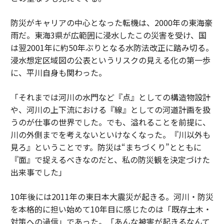
防災がキャリアの中心となった転機は、2000年の東海豪
雨だ。東海3県が広範囲に浸水したこの災害を受け、国
は翌2001年に約50年ぶりとなる水防法改正に踏み切る。
浸水想定区域図の公表というリスクの見える化の第一歩
に、平川自身も関わった。
「それまでは河川の水門など『点』としての構造物設計
や、河川の上下流における『線』としての河道計画を扱
うのが仕事の世界でした。でも、溢れることを前提に、
川の外側までを考えないといけなくなった。『川以外も
見ろ』ということです。防災は“まちづくり”とともに
『面』で捉えるべきなのだと、私の防災観を決定づけた
出来事でした」
10年後には2011年の東日本大震災が起きる。河川・防災
を本格的に担い始めて10年目に感じたのは「既存土木・
対策への過信」であった。「あんな被害が起きるなんて