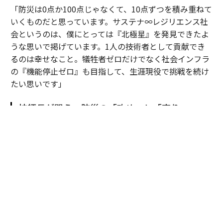
「防災は0点か100点じゃなくて、10点ずつを積み重ねて
いくものだと思っています。サステナ∞レジリエンス社
会というのは、僕にとっては『北極星』を発見できたよ
うな思いで掲げています。1人の技術者として貢献でき
るのは幸せなこと。犠牲者ゼロだけでなく社会インフラ
の『機能停止ゼロ』も目指して、生涯現役で挑戦を続け
たい思いです」
技師長が問う、防災の「攻め」と「守り」
防災を平時の事業戦略に組み込む発想の転換を後押しす
る動きが国内外で加速している。
2026年秋にも発足する「防災庁」は、企業が防災に関与
しやすい環境整備の起点となりうる。リスクファイナン
スの国際基準規格「ISO37116 Risk Finance」の発行に
より防災投資の適正評価も進み、日本が長年培った防災
ノウハウで国際的なリーダーシップを担える可能性も広