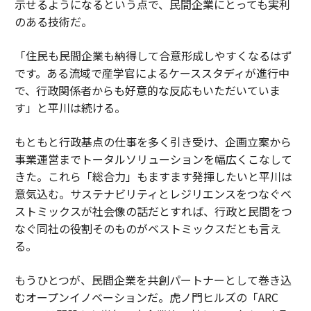
示せるようになるという点で、民間企業にとっても実利
のある技術だ。
「住民も民間企業も納得して合意形成しやすくなるはず
です。ある流域で産学官によるケーススタディが進行中
で、行政関係者からも好意的な反応もいただいていま
す」と平川は続ける。
もともと行政基点の仕事を多く引き受け、企画立案から
事業運営までトータルソリューションを幅広くこなして
きた。これら「総合力」もますます発揮したいと平川は
意気込む。サステナビリティとレジリエンスをつなぐベ
ストミックスが社会像の話だとすれば、行政と民間をつ
なぐ同社の役割そのものがベストミックスだとも言え
る。
もうひとつが、民間企業を共創パートナーとして巻き込
むオープンイノベーションだ。虎ノ門ヒルズの「ARC