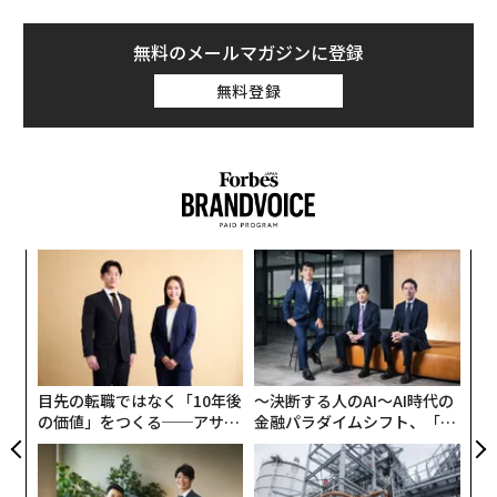
無料のメールマガジンに登録
無料登録
革
ク
た「
内
グ
実
全
目先の転職ではなく「10年後
〜決断する人のAI〜AI時代の
の価値」をつくる──アサイ
金融パラダイムシフト、「超
ンの長期伴走型支援とは
個別化」の核心 【MUFG×ウ
ェルスナビ×PwC】