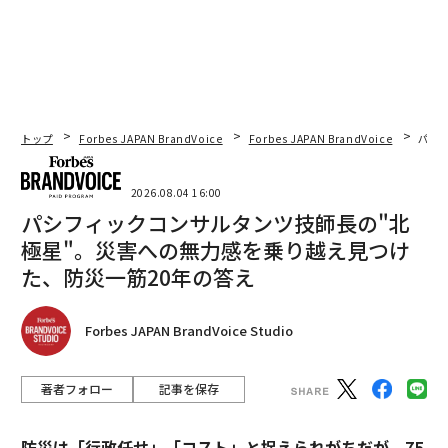
トップ
Forbes JAPAN BrandVoice
Forbes JAPAN BrandVoice
パシ
2026.08.04 16:00
パシフィックコンサルタンツ技師長の"北
極星"。災害への無力感を乗り越え見つけ
た、防災一筋20年の答え
Forbes JAPAN BrandVoice Studio
著者フォロー
記事を保存
防災は「行政任せ」「コスト」と捉えられがちだが、75