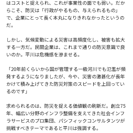
はコストと捉えられ、これが事業性の面でも弱い。だか
らこそ、防災は「行政がやるもの、与えられるもの」
で、企業にとって長く本丸になりきれなかったというの
だ。
しかし、気候変動による災害は高頻度化し、被害も拡大
する一方だ。民間企業は、これまで通りの防災意識で良
いのか。平川は危機感を滲ませる。
「20年前くらいから国が管理する一級河川でも氾濫が頻
発するようになりましたが、今や、災害の激甚化が長年
かけて積み上げてきた防災対策のスピードを上回ってい
るのです」
求められるのは、防災を捉える価値観の刷新だ。創立75
年、幅広い分野のインフラ整備を支えてきた社会インフ
ラサービスのプロ集団、パシフィックコンサルタンツが
挑戦すべきテーマであると平川は強調する。