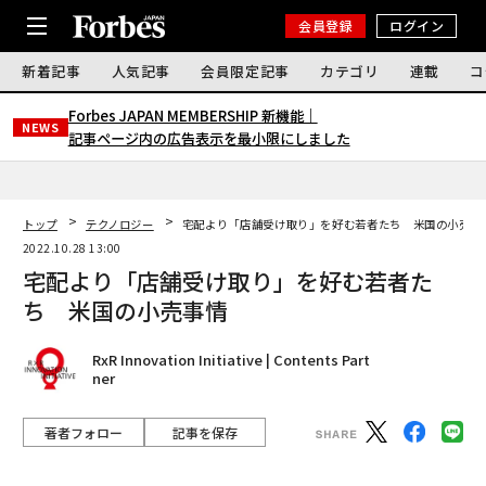
会員登録
ログイン
新着記事
人気記事
会員限定記事
カテゴリ
連載
コ
Forbes JAPAN MEMBERSHIP 新機能｜
NEWS
記事ページ内の広告表示を最小限にしました
トップ
テクノロジー
宅配より「店舗受け取り」を好む若者たち 米国の小売事
2022.10.28 13:00
宅配より「店舗受け取り」を好む若者た
ち 米国の小売事情
RxR Innovation Initiative | Contents Part
ner
著者フォロー
記事を保存