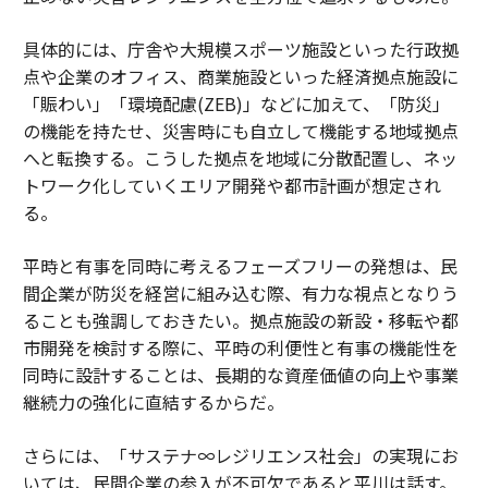
具体的には、庁舎や大規模スポーツ施設といった行政拠
点や企業のオフィス、商業施設といった経済拠点施設に
「賑わい」「環境配慮(ZEB)」などに加えて、「防災」
の機能を持たせ、災害時にも自立して機能する地域拠点
へと転換する。こうした拠点を地域に分散配置し、ネッ
トワーク化していくエリア開発や都市計画が想定され
る。
平時と有事を同時に考えるフェーズフリーの発想は、民
間企業が防災を経営に組み込む際、有力な視点となりう
ることも強調しておきたい。拠点施設の新設・移転や都
市開発を検討する際に、平時の利便性と有事の機能性を
同時に設計することは、長期的な資産価値の向上や事業
継続力の強化に直結するからだ。
さらには、「サステナ∞レジリエンス社会」の実現にお
いては、民間企業の参入が不可欠であると平川は話す。