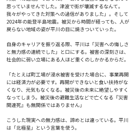
思っていませんでした。津波で街が壊滅するなんて。
我々がやってきた対策への過信がありました」。そして
2024年の能登半島地震。被災から時間が経っても、人が
戻らない地域の姿が平川の目に焼きついていった。
自身のキャリアを振り返る際、平川は「災害への悔しさ
と無力感の連続でした」と口にする。被害の深刻さは、
社会的に弱い立場にある人ほど重くのしかかるからだ。
「たとえば町工場が浸水被害を受けた場合に、事業再開
には経済力が必要です。再開ができないと食い扶持がな
くなり、元気もなくなる。被災後の未来に絶望しやすく
なってしまう。被災後の避難生活などで亡くなる『災害
関連死』も無関係ではありません」
こうした現実への無力感は、諦めとは違っている。平川
は「北極星」という言葉を使う。