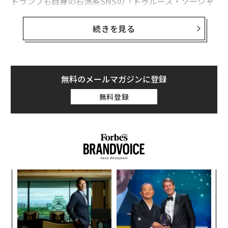
トランプも自身の右派系SNSの「トゥルース・ソーシャ
ル」を運営しており、二人はこの分野でライバル関係に
あるが、ウェストは彼がトゥルース・ソーシャルに参加
続きを見る
する見返りに、トランプにも彼のSNSに参加するよう要
請すると述べている。
トゥルース・ソーシャルの親会社との合併を計画中の特
無料のメールマガジンに登録
別買収目的会社（SPAC）のDWACの株価は、17日に8％
無料登録
下落して16.11ドルをつけた。先日は反ユダヤ的な発言
が原因でインスタグラムとツイッターから追放されたウ
ェストは、ブルームバーグの取材に、「自分のプラット
フォームを持つべき時が来た。もう十分だ」と語った。
革
ク
た「
〜
織
う