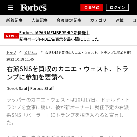
会員登録
ログイン
新着記事
人気記事
会員限定記事
カテゴリ
連載
コ
Forbes JAPAN MEMBERSHIP 新機能｜
NEWS
記事ページ内の広告表示を最小限にしました
トップ
ビジネス
右派SNSを買収のカニエ・ウェスト、トランプに参加を要請へ
2022.10.18 11:45
右派SNSを買収のカニエ・ウェスト、トラ
ンプに参加を要請へ
Derek Saul | Forbes Staff
ラッパーのカニエ・ウェストは10月17日、ドナルド・ト
ランプを食事に誘い、彼が新オーナーに就任予定の右派
系SNS「パーラー」にトランプを招き入れると宣言し
た。