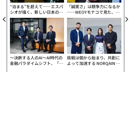
T
“泊まる”を超えて──エスパ
「誠実さ」は競争力になるか
シオが描く、新しい日本のラ
──WEOYモナコで見た、く
グジュアリー（前編）
ら寿司の経営哲学
〜決断する人のAI〜AI時代の
挑戦は個から始まり、共創に
金融パラダイムシフト、「超
よって加速する NORQAIN JA
個別化」の核心 【MUFG×ウ
PAN 特別座談会
ェルスナビ×PwC】