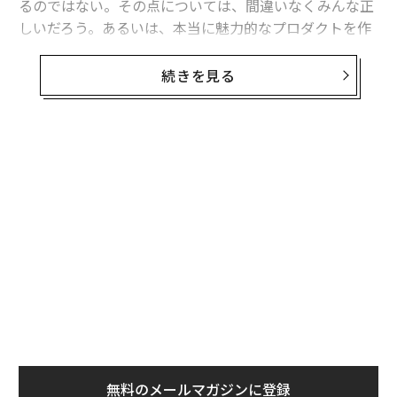
るのではない。その点については、間違いなくみんな正
しいだろう。あるいは、本当に魅力的なプロダクトを作
るよりも、ただ広告を見せることに依存するビジネスモ
デルを疑問視しているという点も間違っていない。
続きを見る
しかし「一体このプラットフォームを誰が利用している
のか」ということに関しては、しばしば私たちの認識が
間違っているケースは多い。私たちはZ世代やその他の
無料のメールマガジンに登録
年齢層が、TikTok（ティックトック）やSnapchat（ス
無料登録
ナップチャット）、YouTube（ユーチューブ）に移った
と思いがちだ。私も読者や同僚からも、フェイスブック
は時代遅れだといわれたことがある。
革
ク
た「
〜
織