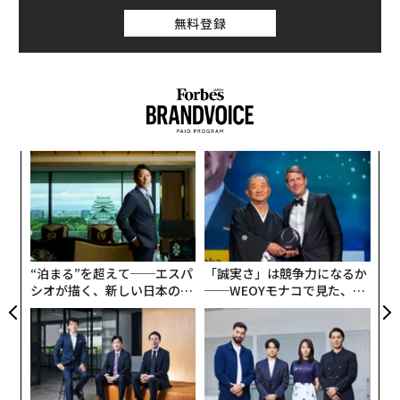
う
T
“泊まる”を超えて──エスパ
「誠実さ」は競争力になるか
シオが描く、新しい日本のラ
──WEOYモナコで見た、く
グジュアリー（前編）
ら寿司の経営哲学
〜決断する人のAI〜AI時代の
挑戦は個から始まり、共創に
金融パラダイムシフト、「超
よって加速する NORQAIN JA
個別化」の核心 【MUFG×ウ
PAN 特別座談会
ェルスナビ×PwC】