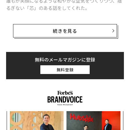
誰もが笑顔になるような和やかな空気をつくりつつ、揺
るぎない「芯」のある話をしてくれた。
TikTokで見せる“クレイジー”な「CAネタ」が大人気のC
RAZY COCOは、スカウトを受けて、今年3月に35歳で吉
続きを見る
本興業に入った。前職はエミレーツ航空のCA。「爆速で
売れたい！」と自ら道を切り拓き、実際にメディア出演
が急増している戦略家だ。
無料のメールマガジンに登録
「いつもチョケてるけど、話をしてみると意外と真面目
無料登録
な子」
それが、芸能界入りを後押ししてくれた前職の社長から
の評だった。
きっかけはコロナで「死」がよぎったこと
模組
パ
“使
技
【N
無
義す
な