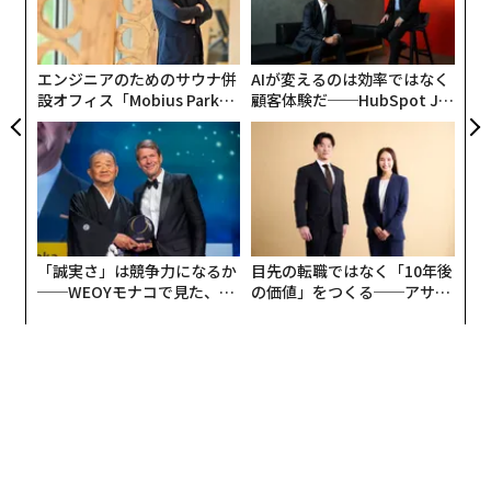
C】
防
「芸人という日本語を英訳するときに、必ずしも『コメ
むス
術
ディアン』とイコールではないと思っています。私自身
た
ア
は、コメディアンよりもエンターテイナーでありたい」
エンジニアのためのサウナ併
AIが変えるのは効率ではなく
設オフィス「Mobius Park」
顧客体験だ──HubSpot Ja
大学を卒業後、留学で身につけた英語力を生かして商社
がオープン──タマディック
panが語る「Grow Better」
が健康経営を徹底する理由
な組織のつくり方
に入社。その後もCAや特定技能生就労サポートなどに従
事してきた。そんな彼女がエンターテイナーを目指した
きっかけは、新型コロナウイルスだった。
2021年夏、コロナに罹患して2週間入院。「死」を意識
「誠実さ」は競争力になるか
目先の転職ではなく「10年後
するような経験は、自身の半生を見つめ直す機会になっ
──WEOYモナコで見た、く
の価値」をつくる──アサイ
た。
ら寿司の経営哲学
ンの長期伴走型支援とは
「ベッドの上で考えたんです。これまでも率先して人前
に立ち、皆をハッピーにしたり元気づけたりすることが
大好きだった。それこそが本来私がやりたいことじゃな
いのかって」