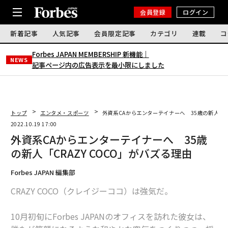
会員登録
ログイン
新着記事
人気記事
会員限定記事
カテゴリ
連載
コ
Forbes JAPAN MEMBERSHIP 新機能｜
NEWS
記事ページ内の広告表示を最小限にしました
トップ
エンタメ・スポーツ
外資系CAからエンターテイナーへ 35歳の新人「CR
2022.10.19 17:00
外資系CAからエンターテイナーへ 35歳
の新人「CRAZY COCO」がバズる理由
Forbes JAPAN 編集部
CRAZY COCO（クレイジーココ）は強気だ。
10月初旬にForbes JAPANのオフィスを訪れた彼女は、