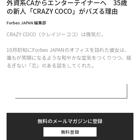
外資系CAからエンターテイナーへ 35歳
得意だった。自身では、当時の自分を「バランサー」と
の新人「CRAZY COCO」がバズる理由
表現する。
Forbes JAPAN 編集部
「吉本新喜劇の島田珠代さんのモノマネをするなど、常
CRAZY COCO（クレイジーココ）は強気だ。
にふざけるのが好きな子どもでした。でも、それも空気
を読んでやっているところがあって。親戚が集まる際な
10月初旬にForbes JAPANのオフィスを訪れた彼女は、
どで、場がちょっとピリついていると“和ませたい”とい
誰もが笑顔になるような和やかな空気をつくりつつ、揺
う意識がありました」
るぎない「芯」のある話をしてくれた。
次ページ ＞
CAの座を「戦略」でつかみ取る
TikTokで見せる“クレイジー”な「CAネタ」が大人気のC
RAZY COCOは、スカウトを受けて、今年3月に35歳で吉
本興業に入った。前職はエミレーツ航空のCA。「爆速で
1
2
3
売れたい！」と自ら道を切り拓き、実際にメディア出演
が急増している戦略家だ。
文＝矢吹博志 構成＝田中友梨 撮影＝小田駿一
無料のメールマガジンに登録
「いつもチョケてるけど、話をしてみると意外と真面目
無料登録
な子」
2026年9月号発売中