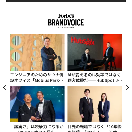
それが、芸能界入りを後押ししてくれた前職の社長から
最新号の購入はこちらから
の評だった。
メンバーシップに登録する
きっかけはコロナで「死」がよぎったこと
模組
パ
“使
技
【N
無
義す
な
C】
防
「芸人という日本語を英訳するときに、必ずしも『コメ
むス
術
ディアン』とイコールではないと思っています。私自身
た
関連記事
ア
は、コメディアンよりもエンターテイナーでありたい」
エンジニアのためのサウナ併
AIが変えるのは効率ではなく
設オフィス「Mobius Park」
顧客体験だ──HubSpot Ja
芸人を支えるK-PRO代表 児島気奈が「お笑い界の母」になるまで
大学を卒業後、留学で身につけた英語力を生かして商社
がオープン──タマディック
panが語る「Grow Better」
が健康経営を徹底する理由
な組織のつくり方
に入社。その後もCAや特定技能生就労サポートなどに従
森の中で「水の循環」をあじわうフルコース 諏訪綾子と地元シェフがコ
事してきた。そんな彼女がエンターテイナーを目指した
ラボ
きっかけは、新型コロナウイルスだった。
カニササレアヤコは何者か。音楽家、エンジニアとマルチな才能を発揮す
るお笑い芸人
2021年夏、コロナに罹患して2週間入院。「死」を意識
「誠実さ」は競争力になるか
目先の転職ではなく「10年後
「日本の芸人は会社員に近い」 ウーマンラッシュアワー村本大輔が目指
するような経験は、自身の半生を見つめ直す機会になっ
──WEOYモナコで見た、く
の価値」をつくる──アサイ