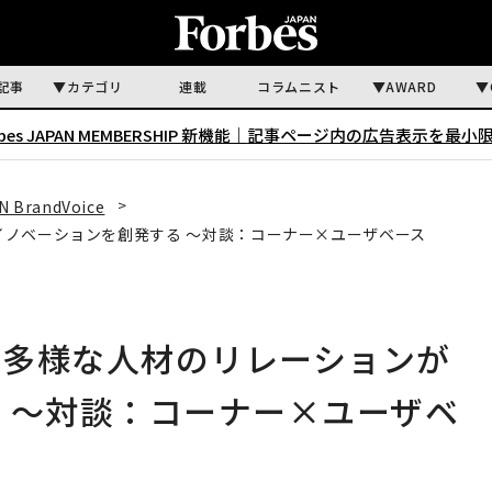
記事
カテゴリ
連載
コラムニスト
AWARD
rbes JAPAN MEMBERSHIP 新機能｜
記事ページ内の広告表示を最小
N BrandVoice
ノベーションを創発する 〜対談：コーナー×ユーザベース
る多様な人材のリレーションが
 〜対談：コーナー×ユーザベ