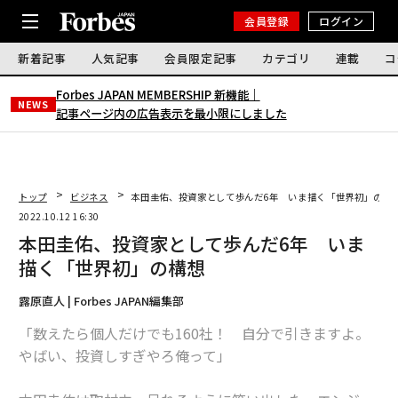
会員登録
ログイン
新着記事
人気記事
会員限定記事
カテゴリ
連載
コ
Forbes JAPAN MEMBERSHIP 新機能｜
NEWS
記事ページ内の広告表示を最小限にしました
トップ
ビジネス
本田圭佑、投資家として歩んだ6年 いま描く「世界初」の構
2022.10.12 16:30
本田圭佑、投資家として歩んだ6年 いま
描く「世界初」の構想
露原直人 | Forbes JAPAN編集部
「数えたら個人だけでも160社！ 自分で引きますよ。
やばい、投資しすぎやろ俺って」